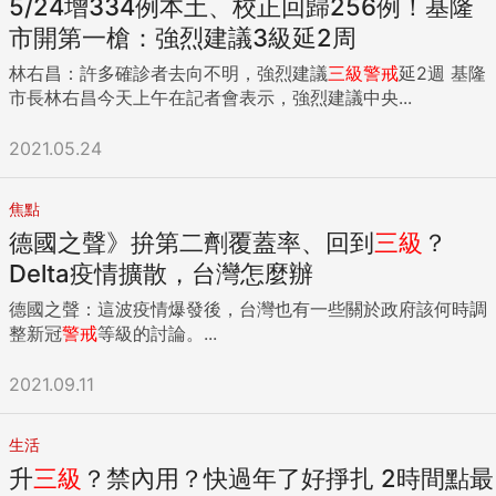
5/24增334例本土、校正回歸256例！基隆
市開第一槍：強烈建議3級延2周
林右昌：許多確診者去向不明，強烈建議
三級
警戒
延2週 基隆
市長林右昌今天上午在記者會表示，強烈建議中央...
2021.05.24
焦點
德國之聲》拚第二劑覆蓋率、回到
三級
？
Delta疫情擴散，台灣怎麼辦
德國之聲：這波疫情爆發後，台灣也有一些關於政府該何時調
整新冠
警戒
等級的討論。...
2021.09.11
生活
升
三級
？禁內用？快過年了好掙扎 2時間點最