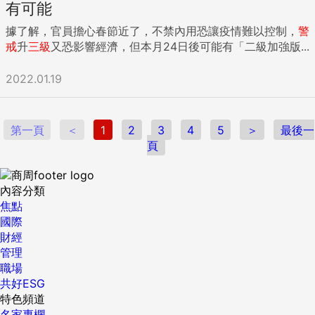
有可能
據了解，官員擔心春節近了，不禁內用恐讓疫情難以控制，
警
戒
升
三級
又恐影響經濟，但本月24日後可能有「二級加強版...
2022.01.19
第一頁
＜
1
2
3
4
5
＞
最後一
頁
內容分類
焦點
國際
財經
管理
職場
共好ESG
特色頻道
名家專欄