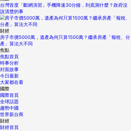
台灣首度「斷網演習」手機降速30分鐘，到底測什麼？政府沒
說清楚的事
財經
房子市價5000萬，遺產為何只算1500萬？繼承房產「報稅、分
產」算法大不同
焦點
焦點首頁
時事分析
封面故事
今日最新
大家都在看
國際
國際首頁
全球話題
趨勢中國
世界新台商
財經
財經首頁