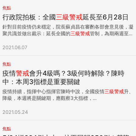
焦點
行政院拍板：全國
三級
警戒
延長至6月28日
針對目前疫情仍未穩定，院長蘇貞昌在審酌各部會意見後，凝
聚共識並做出裁示：延長全國的
三級
警戒
管制，為期兩週至...
2021.06.07
焦點
疫情
警戒
會升4級嗎？3級何時解除？陳時
中：本周3指標是重要關鍵
疫情持續，指揮中心指揮官陳時中說，全國疫情
三級
警戒
升、
降級，本週將是關鍵期，應觀察3大指標，...
2021.05.24
焦點