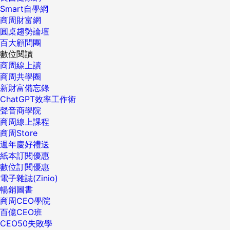
Smart自學網
商周財富網
圓桌趨勢論壇
百大顧問團
數位閱讀
商周線上讀
商周共學圈
新財富備忘錄
ChatGPT效率工作術
聲音商學院
商周線上課程
商周Store
週年慶好禮送
紙本訂閱優惠
數位訂閱優惠
電子雜誌(Zinio)
暢銷圖書
商周CEO學院
百億CEO班
CEO50失敗學