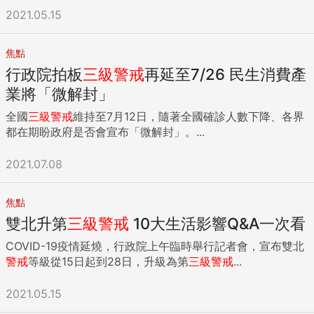
2021.05.15
焦點
行政院拍板
三級
警戒
再延至7/26 民生消費產
業將「微解封」
全國
三級
警戒
維持至7月12日，隨著全國確診人數下降、各界
都在期盼政府是否會宣布「微解封」。...
2021.07.08
焦點
雙北升第
三級
警戒
10大生活影響Q&A一次看
COVID-19疫情延燒，行政院上午臨時舉行記者會，宣布雙北
警戒
等級從15日起到28日，升級為第
三級
警戒
...
2021.05.15