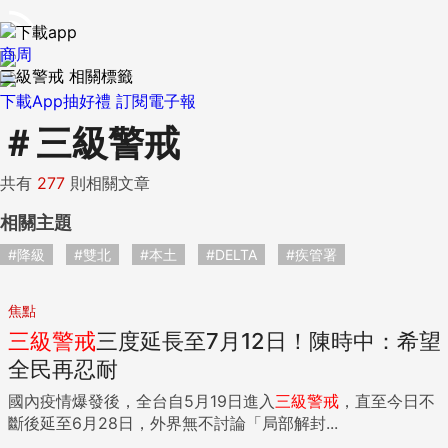
商周
三級警戒 相關標籤
下載App抽好禮
訂閱電子報
＃
三級警戒
共有
277
則相關文章
相關主題
#降級
#雙北
#本土
#DELTA
#疾管署
焦點
三級
警戒
三度延長至7月12日！陳時中：希望
全民再忍耐
國內疫情爆發後，全台自5月19日進入
三級
警戒
，直至今日不
斷後延至6月28日，外界無不討論「局部解封...