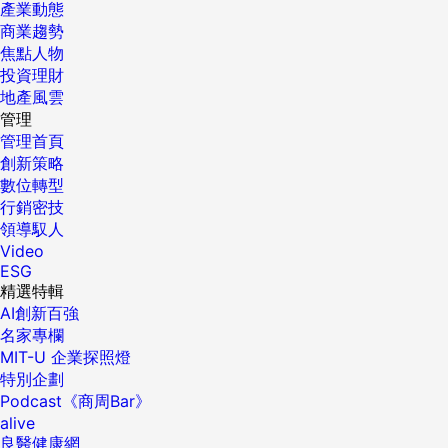
產業動態
商業趨勢
焦點人物
投資理財
地產風雲
管理
管理首頁
創新策略
數位轉型
行銷密技
領導馭人
Video
ESG
精選特輯
AI創新百強
名家專欄
MIT-U 企業探照燈
特別企劃
Podcast《商周Bar》
alive
良醫健康網