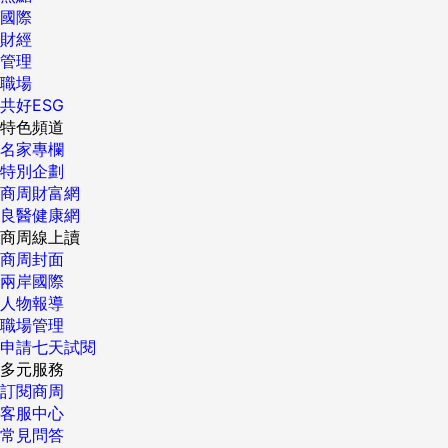
國際
趨勢，顯見消費者期盼能有更加公正、專業的單位把關屋況品
財經
質，避免產生驗屋糾紛、以及日後入住衍生更多修繕問題；對
管理
此，鉅陞不僅早已領先業界打造24hr線上工程監控，將施工過
職場
程全程透明化，且有別於一般建設公司僅將建材保固延長，治
共好ESG
標不治本，鉅陞從「源頭」層層把關屋況，今年起主動委託
特色頻道
「第三方驗屋公司」在交屋前用更嚴格的標準進行「自主驗
名家專欄
屋」，7大類48項屋況檢測報告完整提供，與時俱進解決多數
特別企劃
消費者在驗交屋時的痛點。 鉅陞委託「第三方驗屋公司」自主
商周財富網
驗屋，超越業界標準層層把關屋況品質 品牌價值不畏房市起
良醫健康網
伏 「有感」旋風席捲彰化 從台中七期到今日的彰化布局，
商周線上讀
「鉅陞國際開發」始終堅持以深刻的土地理解與前瞻視野，為
商周封面
每一次產品定位注入未來價值。當同業還停留在傳統銷售思
兩岸國際
維，鉅陞早已跳脫框架，以重視自住需求、解決居住痛點的
人物報導
「有感建築」重塑品牌價值。從過往推出的建案來看，鉅陞不
職場管理
僅以「差異化服務」建立品牌定位，成功打響口碑，更在時間
申請七天試閱
的考驗下，證明「有感建築」已成為抵抗房市起伏的定心丸；
多元服務
所有生活中美好的體驗，不再只是豪宅專利，好的品牌建商也
訂閱商周
不是只有在台中；而在彰化仍可以選擇優質的品牌建商，讓在
客服中心
地家庭不再只能「將就」選擇，而能真正擁有「講究」生活的
常見問答
權利。 實力派演員溫昇豪因愛家暖爸形象，四度獲邀擔任鉅陞