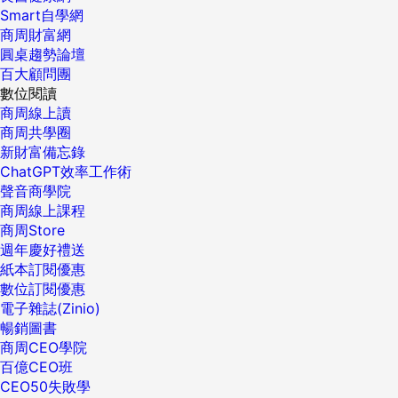
Smart自學網
商周財富網
圓桌趨勢論壇
百大顧問團
數位閱讀
商周線上讀
商周共學圈
新財富備忘錄
ChatGPT效率工作術
聲音商學院
商周線上課程
商周Store
週年慶好禮送
紙本訂閱優惠
數位訂閱優惠
電子雜誌(Zinio)
暢銷圖書
商周CEO學院
百億CEO班
CEO50失敗學