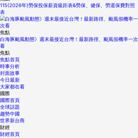
115(2026年)勞保投保薪資級距表&勞保、健保、勞退保費對照
表
焦點
白海豚颱風動態》週末最接近台灣！最新路徑、颱風假機率一次
看
焦點
焦點首頁
時事分析
封面故事
今日最新
大家都在看
國際
國際首頁
全球話題
趨勢中國
世界新台商
財經
財經首頁