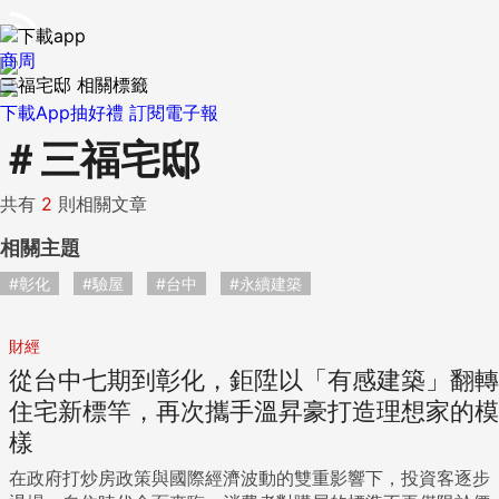
商周
三福宅邸 相關標籤
下載App抽好禮
訂閱電子報
＃
三福宅邸
共有
2
則相關文章
相關主題
#彰化
#驗屋
#台中
#永續建築
財經
從台中七期到彰化，鉅陞以「有感建築」翻轉
住宅新標竿，再次攜手溫昇豪打造理想家的模
樣
在政府打炒房政策與國際經濟波動的雙重影響下，投資客逐步