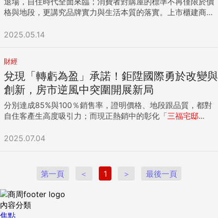
退場，自住時代全面來臨；消費者對購屋的標準不再僅限於價
格與地段，更講究品牌實力與生活本質的落實。上市櫃建商
「鉅陞國際開發」憑藉台中七期「台灣隱賦」、「V市政」等
高端住宅經驗，正式進軍彰化，以升級版的「有感建築」精
2025.05.14
神，翻轉地方住宅想像。並再度攜手實力派演員溫昇豪，以影
像細膩詮釋家的幸福日常，回應居住者對美好生活的期待，成
財經
為市場矚目焦點。 「有感建築」真實力 以人為本真實回應
兌現「轉虧為盈」承諾！鉅陞國際勇於改變與
自住所需 自首創「有感建築」理念以來，「鉅陞國際開發」始
終堅持「專寵自住」品牌核心，「以人為本」思考購屋者真正
創新，房市逆風中突圍開展新局
所需，過往購屋資訊不透明、入住後發現設計與日常脫鉤、公
分別達成85%與100％銷售率，證明價格、地段跟品質，都對
設遲遲未點交而無法使用影響居住品質等，都成為鉅陞打造
自住客產生高度吸引力；而現正熱銷中的彰化「
三福
宅邸
...
「有感建築」的起點。從精準選地、細膩規劃、嚴謹施工，到
貼心交屋與社區運營，鉅陞每一個環節都以高規格標準推進，
2025.07.04
而「高坪效、零虛坪」的格局規劃，讓小坪數也能創造大格
局，從光線引入、空間尺度、動線設計、到使用機能，每一個
細節，都是鉅陞對「自住者真正所需」的深層共感，每一個空
間都真實為生活而用，讓小宅也能輕鬆享有高端住宅的生活品
第一頁
＜
1
＞
最後一頁
質體驗，「台灣隱賦」、「V市政」口碑賣座，客戶有感見
證。 「台灣隱賦」迎賓大廳3D示意 「V市政」迎賓大廳3D示
內容分類
意 安全有感再進化 「第三方自主驗屋」見證透明交屋革命
焦點
房市進入完工交屋高峰期，交屋前找「驗屋公司」已逐漸成為