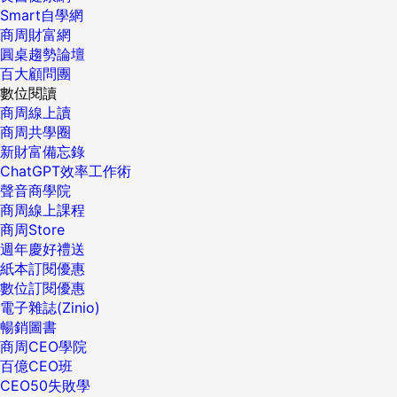
Smart自學網
商周財富網
圓桌趨勢論壇
百大顧問團
數位閱讀
商周線上讀
商周共學圈
新財富備忘錄
ChatGPT效率工作術
聲音商學院
商周線上課程
商周Store
週年慶好禮送
紙本訂閱優惠
數位訂閱優惠
電子雜誌(Zinio)
暢銷圖書
商周CEO學院
百億CEO班
CEO50失敗學