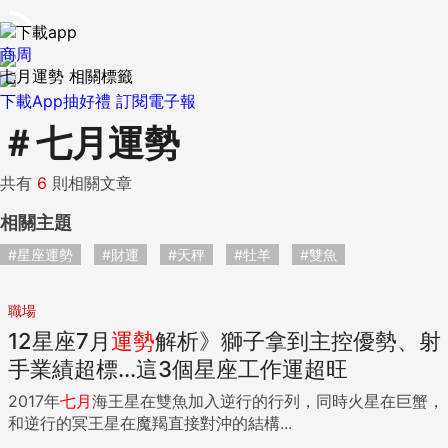
商周
七月運勢 相關標籤
下載App抽好禮
訂閱電子報
＃
七月運勢
共有
6
則相關文章
相關主題
#星座運勢
#財運
#天秤
#牡羊
#雙魚
職場
12星座7月
運勢
解析》獅子拿到主控優勢、射
手業績超標...這3個星座工作運超旺
2017年
七月
海王星在雙魚加入逆行的行列，同時火星在巨蟹，
和逆行的冥王星在魔羯直接對沖的結構...