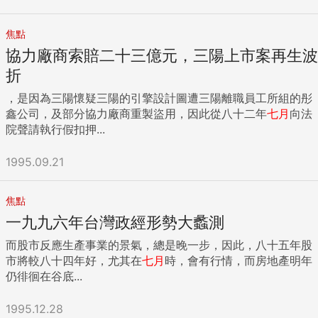
焦點
協力廠商索賠二十三億元，三陽上市案再生波
折
，是因為三陽懷疑三陽的引擎設計圖遭三陽離職員工所組的彤
鑫公司，及部分協力廠商重製盜用，因此從八十二年
七月
向法
院聲請執行假扣押...
1995.09.21
焦點
一九九六年台灣政經形勢大蠡測
而股市反應生產事業的景氣，總是晚一步，因此，八十五年股
市將較八十四年好，尤其在
七月
時，會有行情，而房地產明年
仍徘徊在谷底...
1995.12.28