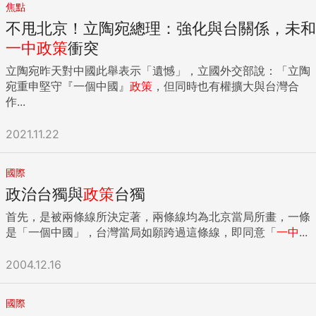
焦點
不甩北京！立陶宛總理：強化與台關係，未和
一中
政策
衝突
立陶宛昨天對中國此舉表示「遺憾」，立國外交部說：「立陶
宛重申堅守『一個中國』
政策
，但同時也有權擴大與台灣合
作...
2021.11.22
國際
政治台獨與
政策
台獨
首先，是被兩條線所決定著，兩條線均為北京當局所畫，一條
是「一個中國」，台灣當局如願跨過這條線，即同意「
一中
...
2004.12.16
國際