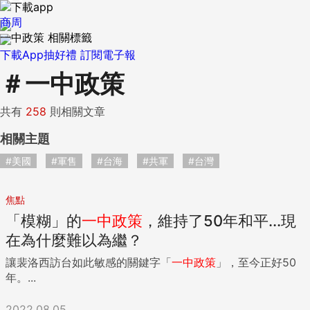
商周
一中政策 相關標籤
下載App抽好禮
訂閱電子報
＃
一中政策
共有
258
則相關文章
相關主題
#美國
#軍售
#台海
#共軍
#台灣
焦點
「模糊」的
一中
政策
，維持了50年和平...現
在為什麼難以為繼？
讓裴洛西訪台如此敏感的關鍵字「
一中
政策
」，至今正好50
年。...
2022.08.05