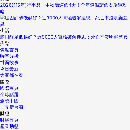
2026(115年)行事曆：中秋節連假4天！全年連假請假＆旅遊攻
略
生活
膽固醇越低越好？近9000人實驗破解迷思：死亡率沒明顯差異
焦點
焦點首頁
時事分析
封面故事
今日最新
大家都在看
國際
國際首頁
全球話題
趨勢中國
世界新台商
財經
財經首頁
產業動態