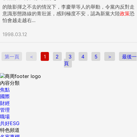
的陰影揮之不去的情況下，李慶華等人的舉動，令黨內反對走
意識形態路線的青壯派，感到極度不安，認為新黨大陸
政策
恐
怕會越走越右...
1998.03.12
第一頁
＜
1
2
3
4
5
＞
最後一
頁
內容分類
焦點
國際
財經
管理
職場
共好ESG
特色頻道
名家專欄