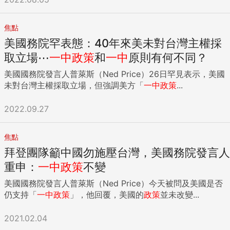
焦點
美國務院罕表態：40年來美未對台灣主權採
取立場⋯
一中
政策
和
一中
原則有何不同？
美國國務院發言人普萊斯（Ned Price）26日罕見表示，美國
未對台灣主權採取立場，但強調美方「
一中
政策
...
2022.09.27
焦點
拜登團隊籲中國勿施壓台灣，美國務院發言人
重申：
一中
政策
不變
美國國務院發言人普萊斯（Ned Price）今天被問及美國是否
仍支持「
一中
政策
」，他回覆，美國的
政策
並未改變...
2021.02.04