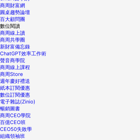
商周財富網
圓桌趨勢論壇
百大顧問團
數位閱讀
商周線上讀
商周共學圈
新財富備忘錄
ChatGPT效率工作術
聲音商學院
商周線上課程
商周Store
週年慶好禮送
紙本訂閱優惠
數位訂閱優惠
電子雜誌(Zinio)
暢銷圖書
商周CEO學院
百億CEO班
CEO50失敗學
組織領袖班