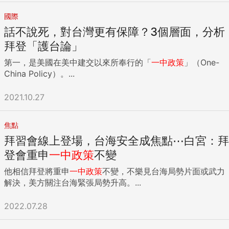
國際
話不說死，對台灣更有保障？3個層面，分析
拜登「護台論」
第一，是美國在美中建交以來所奉行的「
一中
政策
」（One-
China Policy）。...
2021.10.27
焦點
拜習會線上登場，台海安全成焦點⋯白宮：拜
登會重申
一中
政策
不變
他相信拜登將重申
一中
政策
不變，不樂見台海局勢片面或武力
解決，美方關注台海緊張局勢升高。...
2022.07.28