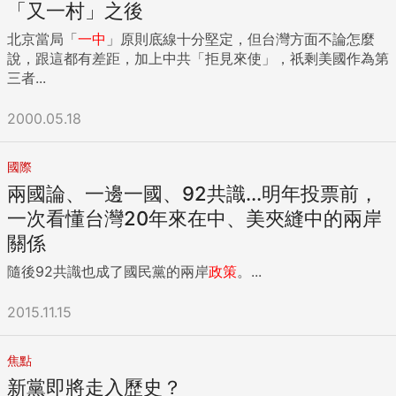
「又一村」之後
北京當局「
一中
」原則底線十分堅定，但台灣方面不論怎麼
說，跟這都有差距，加上中共「拒見來使」，祇剩美國作為第
三者...
2000.05.18
國際
兩國論、一邊一國、92共識...明年投票前，
一次看懂台灣20年來在中、美夾縫中的兩岸
關係
隨後92共識也成了國民黨的兩岸
政策
。...
2015.11.15
焦點
新黨即將走入歷史？