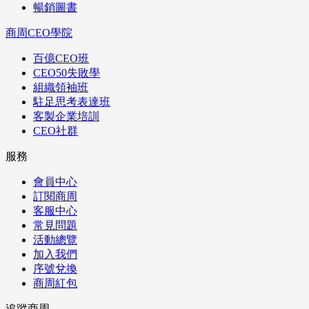
暢銷圖書
商周CEO學院
百億CEO班
CEO50失敗學
組織領袖班
駐足思考表達班
客製企業培訓
CEO社群
服務
會員中心
訂閱商周
客服中心
常見問題
活動總覽
加入我們
序號兌換
商周紅包
追蹤商周