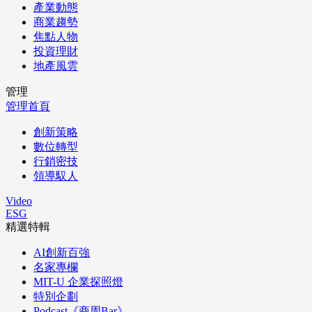
產業動態
商業趨勢
焦點人物
投資理財
地產風雲
管理
管理首頁
創新策略
數位轉型
行銷密技
領導馭人
Video
ESG
精選特輯
AI創新百強
名家專欄
MIT-U 企業探照燈
特別企劃
Podcast《商周Bar》