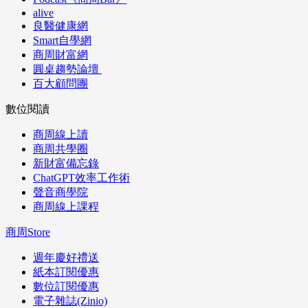
alive
良醫健康網
Smart自學網
商周財富網
圓桌趨勢論壇
百大顧問團
數位閱讀
商周線上讀
商周共學圈
新財富備忘錄
ChatGPT效率工作術
聲音商學院
商周線上課程
商周Store
週年慶好禮送
紙本訂閱優惠
數位訂閱優惠
電子雜誌(Zinio)