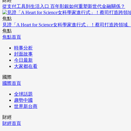
財經
從支付工具到生活入口 百年彰銀如何重塑新世代金融關係？
焦點
見證「A Heart for Science女科學家進行式」！蔡司打
焦點
焦點首頁
時事分析
封面故事
今日最新
大家都在看
國際
國際首頁
全球話題
趨勢中國
世界新台商
財經
財經首頁