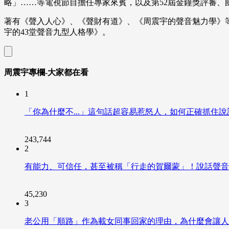
略」……等電視節目擔任專家來賓，以及第52屆金鐘獎評審、
著有《聲入人心》、《聲財有道》、《周震宇的聲音魅力學》等
宇的43堂聲音九型人格學》。
周震宇專欄-大家都在看
1
「你為什麼不...」這句話超容易惹怒人，如何正確抓住
243,744
2
有能力、可信任，甚至被稱「行走的賀爾蒙」！說話聲音
45,230
3
老公用「順路」作為載女同事回家的理由，為什麼會讓人