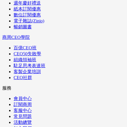
週年慶好禮送
紙本訂閱優惠
數位訂閱優惠
電子雜誌(Zinio)
暢銷圖書
商周CEO學院
百億CEO班
CEO50失敗學
組織領袖班
駐足思考表達班
客製企業培訓
CEO社群
服務
會員中心
訂閱商周
客服中心
常見問題
活動總覽