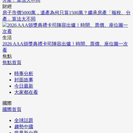
財經
房子市價5000萬，遺產為何只算1500萬？繼承房產「報稅、分
產」算法大不同
生活
2026 AAA頒獎典禮卡司陣容出爐！時間、票價、座位圖一次
看
焦點
焦點首頁
時事分析
封面故事
今日最新
大家都在看
國際
國際首頁
全球話題
趨勢中國
世界新台商