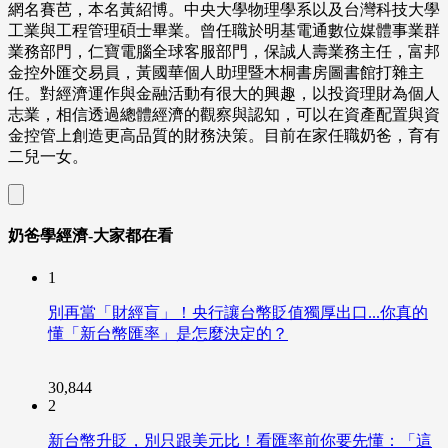
網名賽芭，本名黃紹博。中央大學物理學系以及台灣科技大學
工業與工程管理碩士畢業。曾任職於明基電通數位媒體事業群
業務部門，仁寶電腦全球客服部門，保誠人壽業務主任，富邦
金控外匯交易員，黃國華個人助理暨木桐書房圖書館打雜主
任。對經濟運作與金融活動有很大的興趣，以投資理財為個人
志業，相信透過總體經濟的觀察與認知，可以在資產配置與資
金控管上創造更高品質的財務決策。目前在家任職奶爸，育有
二兒一女。
奶爸學經濟-大家都在看
1
別再當「財經盲」！央行讓台幣貶值獨厚出口...你真的
懂「新台幣匯率」是怎麼決定的？
30,844
2
新台幣升貶，別只跟美元比！看匯率前你要先懂：「這