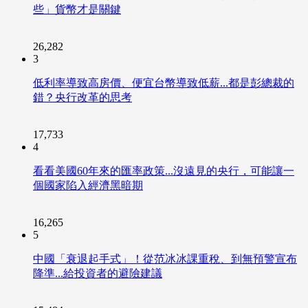
些」貨幣才是關鍵
26,282
3
低利率導致高房價、便宜台幣導致低薪...都是彭總裁的
錯？央行改革的思考
17,733
4
看看美國60年來的匯率政策...沒遠見的央行，可能讓一
個國家陷入經濟黑暗期
16,265
5
中國「衰退起手式」！從范冰冰課重稅、到無預警宣布
降準...給投資者的避險建議