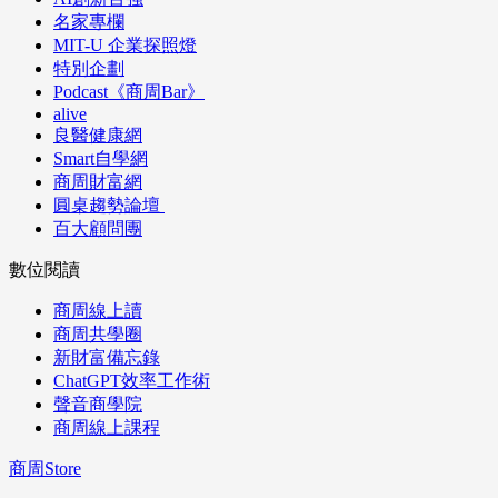
名家專欄
MIT-U 企業探照燈
特別企劃
Podcast《商周Bar》
alive
良醫健康網
Smart自學網
商周財富網
圓桌趨勢論壇
百大顧問團
數位閱讀
商周線上讀
商周共學圈
新財富備忘錄
ChatGPT效率工作術
聲音商學院
商周線上課程
商周Store