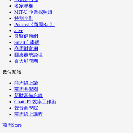
名家專欄
MIT-U 企業探照燈
特別企劃
Podcast《商周Bar》
alive
良醫健康網
Smart自學網
商周財富網
圓桌趨勢論壇
百大顧問團
數位閱讀
商周線上讀
商周共學圈
新財富備忘錄
ChatGPT效率工作術
聲音商學院
商周線上課程
商周Store