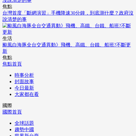
焦點
台灣首度「斷網演習」手機降速30分鐘，到底測什麼？政府沒
說清楚的事
生活
颱風白海豚全台交通異動》飛機、高鐵、台鐵、船班?不斷更
新
焦點
焦點首頁
時事分析
封面故事
今日最新
大家都在看
國際
國際首頁
全球話題
趨勢中國
世界新台商