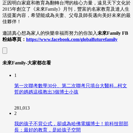
正因明白家庭和教育為翻轉台灣的核心力量，遠見天下文化於
2015
年創立了《未來
Family
》月刊，豐富的名家教育及達人生
活提案內容，希望能成為夫妻、父母及師長邁向美好未來的最
佳夥伴！
邀請真心想為家人的快樂幸福而努力的你加入
未來
Family FB
粉絲專頁：
https://www.facebook.com/globalfuturefamily
未來Family-大家都在看
1
第一次聯考數學30分、第二次聯考只填台大醫科...柯文
哲的媽媽這樣教出3個博士小孩
281,013
2
我的孩子不背公式，卻成為哈佛電腦博士！前科技部部
長：最好的教育，是給孩子空間