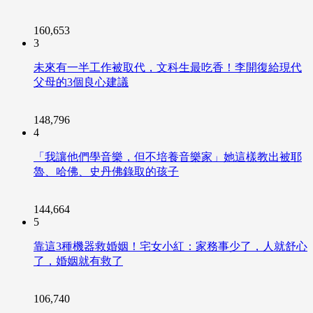
160,653
3
未來有一半工作被取代，文科生最吃香！李開復給現代
父母的3個良心建議
148,796
4
「我讓他們學音樂，但不培養音樂家」她這樣教出被耶
魯、哈佛、史丹佛錄取的孩子
144,664
5
靠這3種機器救婚姻！宅女小紅：家務事少了，人就舒心
了，婚姻就有救了
106,740