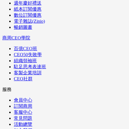
週年慶好禮送
紙本訂閱優惠
數位訂閱優惠
電子雜誌(Zinio)
暢銷圖書
商周CEO學院
百億CEO班
CEO50失敗學
組織領袖班
駐足思考表達班
客製企業培訓
CEO社群
服務
會員中心
訂閱商周
客服中心
常見問題
活動總覽