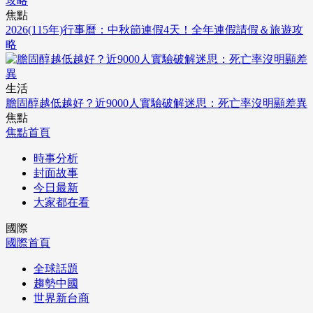
焦點
2026(115年)行事曆：中秋節連假4天！全年連假請假＆旅遊攻
略
生活
膽固醇越低越好？近9000人實驗破解迷思：死亡率沒明顯差異
焦點
焦點首頁
時事分析
封面故事
今日最新
大家都在看
國際
國際首頁
全球話題
趨勢中國
世界新台商