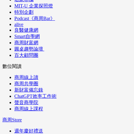
MIT-U 企業探照燈
特別企劃
Podcast《商周Bar》
alive
良醫健康網
Smart自學網
商周財富網
圓桌趨勢論壇
百大顧問團
數位閱讀
商周線上讀
商周共學圈
新財富備忘錄
ChatGPT效率工作術
聲音商學院
商周線上課程
商周Store
週年慶好禮送