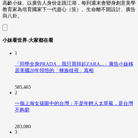
高齡小妹。以廣告人身份走跳江湖，每到週末會變身創意美學
教育家為培育國家下一代盡心（笑）。生命離不開設計、廣告
與八卦。
小妹看世界-大家都在看
1
「同學全身PRADA，我只買得起ZARA...」廣告小妹移
居美國20年領悟的「種族歧視」真相
585,465
2
一個上海女孩眼中的台灣：不是年輕人太草莓，是台灣
不夠窮
283,080
3