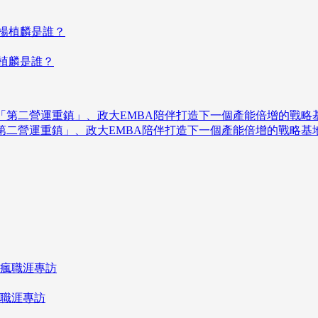
楊植麟是誰？
「第二營運重鎮」、政大EMBA陪伴打造下一個產能倍增的戰略基
瘋職涯專訪