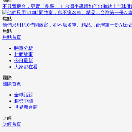
國際
不只賣機台，更賣「良率」！ 台灣半導體如何出海站上全球供
焦點
他們只用1/10時間致富，卻不瘋名車、精品…台灣第一份AI新
焦點
焦點首頁
時事分析
封面故事
今日最新
大家都在看
國際
國際首頁
全球話題
趨勢中國
世界新台商
財經
財經首頁