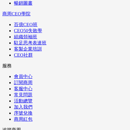
暢銷圖書
商周CEO學院
百億CEO班
CEO50失敗學
組織領袖班
駐足思考表達班
客製企業培訓
CEO社群
服務
會員中心
訂閱商周
客服中心
常見問題
活動總覽
加入我們
序號兌換
商周紅包
追蹤商周