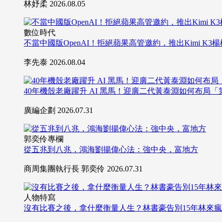
林妤柔
2026.08.05
數位時代
不當中國版OpenAI！拒絕蘋果高管邀約，推出Kimi K3
李先泰
2026.08.04
40年機殼老廠躍升 AI 黑馬！迎廣二代黃泰淵如何布局
廣編企劃
2026.07.31
郭奕伶專欄
從五兆到八兆，鴻海劉揚偉心法：強中央，富地方
商周集團執行長 郭奕伶
2026.07.31
人物特寫
沒有比賽之後，拿什麼衡量人生？林書豪告別15年林來