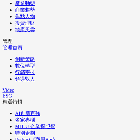
產業動態
商業趨勢
焦點人物
投資理財
地產風雲
管理
管理首頁
創新策略
數位轉型
行銷密技
領導馭人
Video
ESG
精選特輯
AI創新百強
名家專欄
MIT-U 企業探照燈
特別企劃
Podcast《商周Bar》