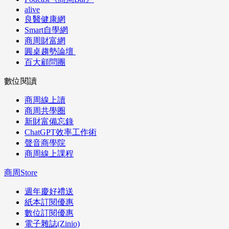
alive
良醫健康網
Smart自學網
商周財富網
圓桌趨勢論壇
百大顧問團
數位閱讀
商周線上讀
商周共學圈
新財富備忘錄
ChatGPT效率工作術
聲音商學院
商周線上課程
商周Store
週年慶好禮送
紙本訂閱優惠
數位訂閱優惠
電子雜誌(Zinio)