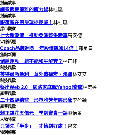
封面故事
讓煮飯變優雅的魔力鍋
林桂嵐
封面故事
跟家電在廚房玩捉迷藏！
林桂嵐
房市觀察
七大新潮流 推動亞洲整併變革
高安德
火線話題
Coach品牌翻身 年股價飆漲14倍！
鄭呈皇
焦點新聞
倒扁運動 能不能和平解套？
林正峰
科技風雲
英特爾救獲利 意外造福宏、鴻海
林安安
科技風雲
祭出Web 2.0 網路家庭戰Yahoo!奇摩
林宏達
產業風雲
二十四歲總監 形塑雅芳年輕形象
李盈穎
產業風雲
賴正鎰花五億元 學到寶貴一課
廖怡景
人物特寫
只領先「半步」 才恰到好處！
曾文
特別報導