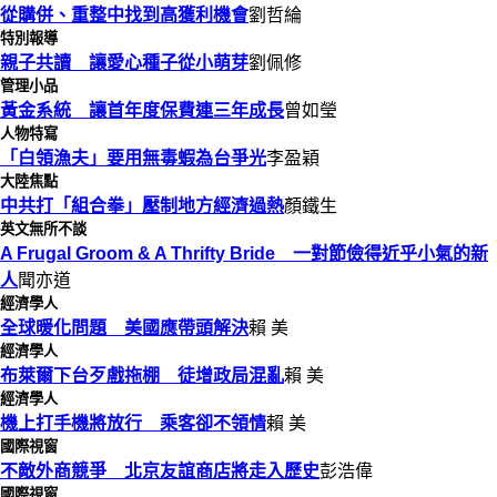
從購併、重整中找到高獲利機會
劉哲綸
特別報導
親子共讀 讓愛心種子從小萌芽
劉佩修
管理小品
黃金系統 讓首年度保費連三年成長
曾如瑩
人物特寫
「白領漁夫」要用無毒蝦為台爭光
李盈穎
大陸焦點
中共打「組合拳」壓制地方經濟過熱
顏鐵生
英文無所不談
A Frugal Groom & A Thrifty Bride 一對節儉得近乎小氣的新
人
聞亦道
經濟學人
全球暖化問題 美國應帶頭解決
賴 美
經濟學人
布萊爾下台歹戲拖棚 徒增政局混亂
賴 美
經濟學人
機上打手機將放行 乘客卻不領情
賴 美
國際視窗
不敵外商競爭 北京友誼商店將走入歷史
彭浩偉
國際視窗