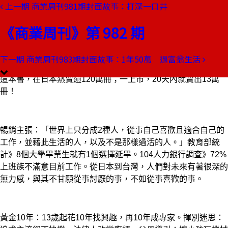
上一期
商業周刊981期封面故事：打深一口井
本期目錄
預覽文章
《商業周刊》第 982 期
商業周刊第982期
出刊日期：2006-09-14
下一期
商業周刊983期封面故事：1年50萬 過富翁生活
工作大未來
這本書，在日本熱賣逾120萬冊；一上市，20天內就賣出13萬
冊！
暢銷主張：「世界上只分成2種人，從事自己喜歡且適合自己的
工作，並藉此生活的人，以及不是那樣過活的人。」教育部統
計》8個大學畢業生就有1個選擇延畢。104人力銀行調查》72%
上班族不滿意目前工作。從日本到台灣，人們對未來有著很深的
無力感，與其不甘願從事討厭的事，不如從事喜歡的事。
黃金10年：13歲起花10年找興趣，再10年成專家。揮別迷思：