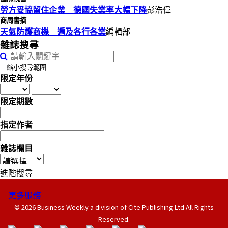
勞方妥協留住企業 德國失業率大幅下降
彭浩偉
商周書摘
天氣防護商機 遍及各行各業
編輯部
雜誌搜尋
─ 縮小搜尋範圍 ─
限定年份
限定期數
指定作者
雜誌欄目
進階搜尋
更多服務
© 2026 Business Weekly a division of Cite Publishing Ltd All Rights
Reserved.