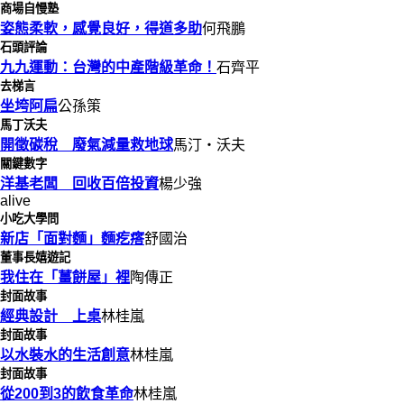
商場自慢塾
姿態柔軟，感覺良好，得道多助
何飛鵬
石頭評論
九九運動：台灣的中產階級革命！
石齊平
去梯言
坐垮阿扁
公孫策
馬丁沃夫
開徵碳稅 廢氣減量救地球
馬汀‧沃夫
關鍵數字
洋基老闆 回收百倍投資
楊少強
alive
小吃大學問
新店「面對麵」麵疙瘩
舒國治
董事長嬉遊記
我住在「薑餅屋」裡
陶傳正
封面故事
經典設計 上桌
林桂嵐
封面故事
以水裝水的生活創意
林桂嵐
封面故事
從200到3的飲食革命
林桂嵐