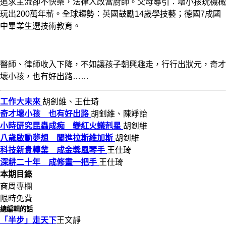
追求主流卻不快樂，法律人改當廚師。父母導引：壞小孩玩機械
玩出200萬年薪。全球趨勢：英國鼓勵14歲學技藝；德國7成國
中畢業生選技術教育。
醫師、律師收入下降，不如讓孩子朝興趣走，行行出狀元，奇才
壞小孩，也有好出路……
工作大未來
胡釗維、王仕琦
奇才壞小孩 也有好出路
胡釗維、陳竫詒
小時研究昆蟲成痴 變紅火蟻剋星
胡釗維
八歲啟動夢想 闖進拉斯維加斯
胡釗維
科技新貴轉業 成金獎風琴手
王仕琦
深耕二十年 成修畫一把手
王仕琦
本期目錄
商周專欄
限時免費
總編輯的話
「半步」走天下
王文靜