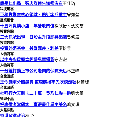
簡學仁出局 張忠謀連告知都沒有
王仕琦
科技風雲
巨積靠聚焦核心領域、貼近客戶重生
曾如瑩
產業風雲
十五坪貴族小店 年營收四億
楊欣怡、沈文慈
投資焦點
三大訊號出現 日股主升段即將起漲
吳修辰
投資焦點
投資外幣基金 兼賺匯差、利差
廖怡景
人物特寫
以中央廚房概念經營兒童攝影
守寍寍
人物特寫
一分鐘打動上市公司老闆的保險天后
林正峰
台北耳語
王令麟處分賠錢貨 東森廣播率先吹熄燈號
林若旋
台北耳語
杜拜行六天刷卡二十萬 吳乃仁嚇一跳
劉大華
管理小品
把應徵者當顧客 贏得最佳雇主美名
曠文琪
大陸焦點
香港政黨政治
林 克