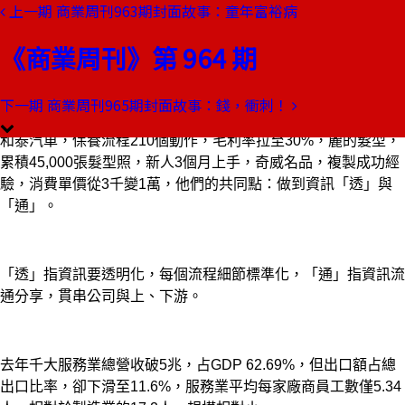
上一期
商業周刊963期封面故事：童年富裕病
本期目錄
預覽文章
《商業周刊》第 964 期
商業周刊第964期
出刊日期：2006-05-11
下一期
商業周刊965期封面故事：錢，衝刺！
賺情報財
和泰汽車，保養流程210個動作，毛利率拉至30%，麗的髮型，
累積45,000張髮型照，新人3個月上手，奇威名品，複製成功經
驗，消費單價從3千變1萬，他們的共同點：做到資訊「透」與
「通」。
「透」指資訊要透明化，每個流程細節標準化，「通」指資訊流
通分享，貫串公司與上、下游。
去年千大服務業總營收破5兆，占GDP 62.69%，但出口額占總
出口比率，卻下滑至11.6%，服務業平均每家廠商員工數僅5.34