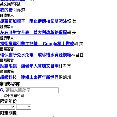
英文無所不談
我的錯
聞亦道
經濟學人
胡蘿蔔加棍子 阻止伊朗核武雙賭注
賴 美
經濟學人
左右派對立升高 義大利改革路迢迢
賴 美
經濟學人
捍衛搜尋引擎主控權 Google槓上微軟
賴 美
國際視窗
環保廁所免水免電 成珍惜水資源模範
林君宜
國際視窗
助聽眼鏡 讓老年人耳聰又目明
林君宜
商周書摘
超級科技 建構未來百年新世界
編輯部
雜誌搜尋
─ 縮小搜尋範圍 ─
限定年份
限定期數