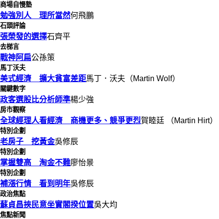
商場自慢塾
勉強別人 理所當然
何飛鵬
石頭評論
張榮發的選擇
石齊平
去梯言
戰神阿扁
公孫策
馬丁沃夫
美式經濟 擴大貧富差距
馬丁．沃夫（Martin Wolf）
關鍵數字
政客選股比分析師準
楊少強
房市觀察
全球經理人看經濟 商機更多、競爭更烈
賀睦廷 （Martin Hirt）
特別企劃
老房子 挖黃金
吳修辰
特別企劃
掌握雙高 淘金不難
廖怡景
特別企劃
補漲行情 看到明年
吳修辰
政治焦點
蘇貞昌挾民意坐實閣揆位置
吳大均
焦點新聞