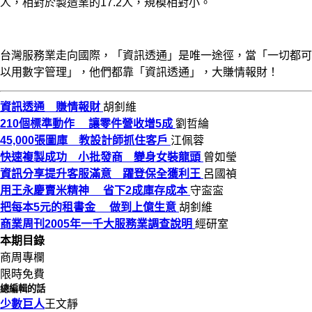
人，相對於製造業的17.2人，規模相對小。
台灣服務業走向國際，「資訊透通」是唯一途徑，當「一切都可
以用數字管理」，他們都靠「資訊透通」，大賺情報財！
資訊透通 賺情報財
胡釗維
210個標準動作 讓零件營收增5成
劉哲綸
45,000張圖庫 教設計師抓住客戶
江佩蓉
快速複製成功 小批發商 變身女裝龍頭
曾如瑩
資訊分享提升客服滿意 躍登保全獲利王
呂國禎
用王永慶賣米精神 省下2成庫存成本
守寍寍
把每本5元的租書金 做到上億生意
胡釗維
商業周刊2005年一千大服務業調查說明
經研室
本期目錄
商周專欄
限時免費
總編輯的話
少數巨人
王文靜