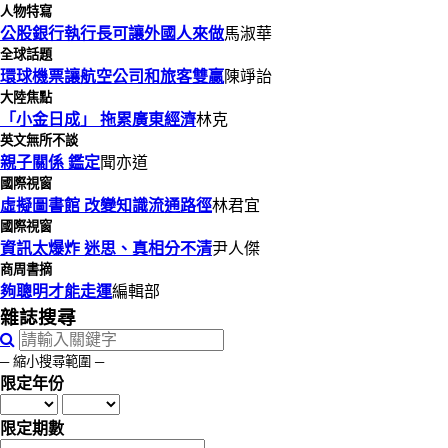
人物特寫
公股銀行執行長可讓外國人來做
馬淑華
全球話題
環球機票讓航空公司和旅客雙贏
陳竫詒
大陸焦點
「小金日成」 拖累廣東經濟
林克
英文無所不談
親子關係 鑑定
聞亦道
國際視窗
虛擬圖書館 改變知識流通路徑
林君宜
國際視窗
資訊太爆炸 迷思、真相分不清
尹人傑
商周書摘
夠聰明才能走運
編輯部
雜誌搜尋
─ 縮小搜尋範圍 ─
限定年份
限定期數