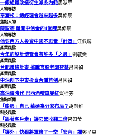
一銀組織改造衍生派系內耗
馬淑華
人物專訪
辜濂松：總經理會越來越多
吳修辰
焦點人物
陳聖德 離開中信金的4堂課
吳修辰
人物專訪
他要西方人投資中國不再當「計盲」
江佩蓉
產業風雲
今年的設計博覽會有許多「之最」
劉毓雯
產業風雲
台肥賺錢計畫 挑戰官股老闆智慧
呂國禎
產業風雲
中油創下中東投資台灣首例
呂國禎
產業風雲
高油價時代 巴西酒精車暴紅
賀桂芬
焦點新聞
「膨脹」自己 華碩為分家布局？
胡釗維
科技風雲
「跟著客戶走」讓它營收翻三倍
曾如瑩
科技風雲
「攘外」快狠將軍修了一堂「安內」課
鄭呈皇