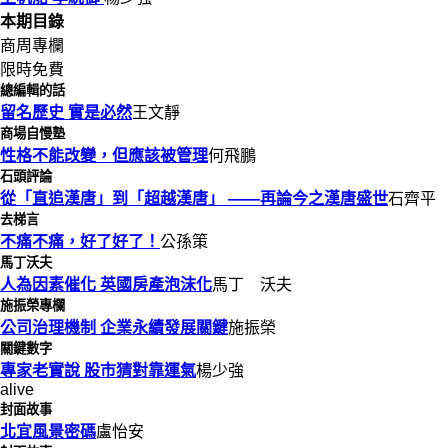
本期目錄
商周專欄
限時免費
總編輯的話
留名歷史 實是必然
王文靜
商場自慢塾
性格不能改變，但應該被管理
何飛鵬
石頭評論
從「直追漢唐」到「超越漢唐」 ——再論今之漢唐盛世
石齊平
去梯言
不痛不痛，好了好了！
公孫策
馬丁沃夫
人為因素催化 英國房產泡沫化
馬丁 沃夫
施振榮專欄
公司治理機制 企業永續發展關鍵
施振榮
關鍵數字
專家老實說 股市猜對靠運氣
楊少強
alive
封面故事
北宜風景密碼
盧怡安