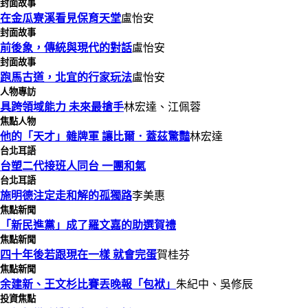
封面故事
在金瓜寮溪看見保育天堂
盧怡安
封面故事
前後象，傳統與現代的對話
盧怡安
封面故事
跑馬古道，北宜的行家玩法
盧怡安
人物專訪
具跨領域能力 未來最搶手
林宏達、江佩蓉
焦點人物
他的「天才」雜牌軍 讓比爾．蓋茲驚豔
林宏達
台北耳語
台塑二代接班人同台 一團和氣
台北耳語
施明德注定走和解的孤獨路
李美惠
焦點新聞
「新民進黨」成了羅文嘉的助選賀禮
焦點新聞
四十年後若跟現在一樣 就會完蛋
賀桂芬
焦點新聞
余建新、王文杉比賽丟晚報「包袱」
朱紀中、吳修辰
投資焦點