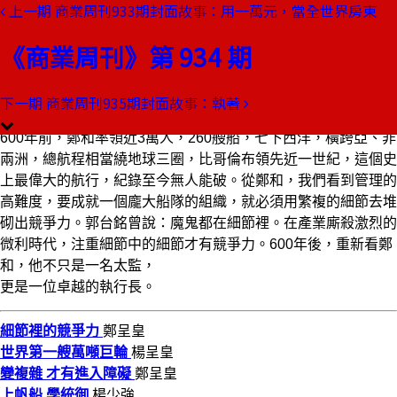
上一期
商業周刊933期封面故事：用一萬元，當全世界房東
本期目錄
預覽文章
《商業周刊》第 934 期
商業周刊第934期
出刊日期：2005-10-13
下一期
商業周刊935期封面故事：執著
細節裡的競爭力
600年前，鄭和率領近3萬人，260艘船，七下西洋，橫跨亞、非
兩洲，總航程相當繞地球三圈，比哥倫布領先近一世紀，這個史
上最偉大的航行，紀錄至今無人能破。從鄭和，我們看到管理的
高難度，要成就一個龐大船隊的組織，就必須用繁複的細節去堆
砌出競爭力。郭台銘曾說：魔鬼都在細節裡。在產業廝殺激烈的
微利時代，注重細節中的細節才有競爭力。600年後，重新看鄭
和，他不只是一名太監，
更是一位卓越的執行長。
細節裡的競爭力
鄭呈皇
世界第一艘萬噸巨輪
楊呈皇
變複雜 才有進入障礙
鄭呈皇
上帆船 學統御
楊少強