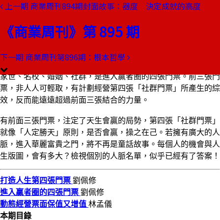
上一期
商業周刊894期封面故事：器度 決定成就的高度
本期目錄
預覽文章
《商業周刊》第 895 期
商業周刊第895期
出刊日期：2005-01-13
下一期
商業周刊第896期：根本哲學
第四張門票
家世、名校、婚姻、社群，是進入贏者圈的四張門票。前三張門
票，非人人可輕取，有計劃經營第四張「社群門票」所產生的綜
效，反而能遠遠超過前面三張結合的力量。
有前面三張門票，注定了天生會贏的局勢，第四張「社群門票」
就像「人定勝天」原則，是否會贏，操之在己。若擁有廣大的人
脈，進入華麗富貴之門，將不再是童話故事。每個人的機會與人
生版圖，會有多大？檢視個別的人脈名單，似乎已經有了答案！
打造人生第四張門票
劉佩修
進入贏者圈的四張門票
劉佩修
動態經營票面保值又增值
林孟儀
本期目錄