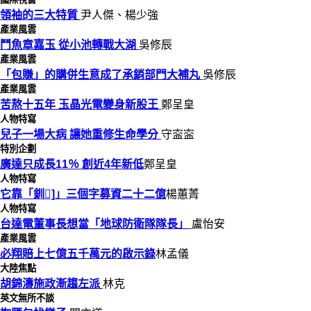
領袖的三大特質
尹人傑、楊少強
產業風雲
鬥魚章嘉玉 從小池轉戰大湖
吳修辰
產業風雲
「包賺」的購併生意成了承銷部門大補丸
吳修辰
產業風雲
苦熬十五年 玉晶光電變身新股王
鄭呈皇
人物特寫
兒子一場大病 讓她重修生命學分
守寍寍
特別企劃
廣達只成長11％ 創近4年新低
鄭呈皇
人物特寫
它靠「釧]」三個字募資二十二億
楊蕙菁
人物特寫
台達電董事長想當「地球防衛隊隊長」
盧怡安
產業風雲
必翔賠上七億五千萬元的啟示錄
林孟儀
大陸焦點
胡錦濤施政漸趨左派
林克
英文無所不談