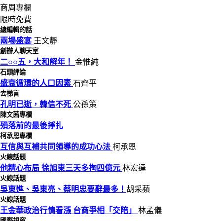
商周專欄
限時免費
總編輯的話
兩場盛宴
王文靜
創辦人聊天室
二○○五，大和解年！
金惟純
石頭評論
盛衰循環的人口因素
石齊平
去梯言
孔明已逝，韓信不死
公孫策
陳文茜專欄
殞落前的最後掙扎
柯承恩專欄
互信與互補共同領導的成功心法
柯承恩
火線話題
他精心布局 徐旭東三天多掏四億元
林宏達
火線話題
吳東進、吳東亮、蔡明忠要辭最多！
胡采蘋
火線話題
王金華政治行情看漲 台商爭相「交陪」
林孟儀
國際視窗