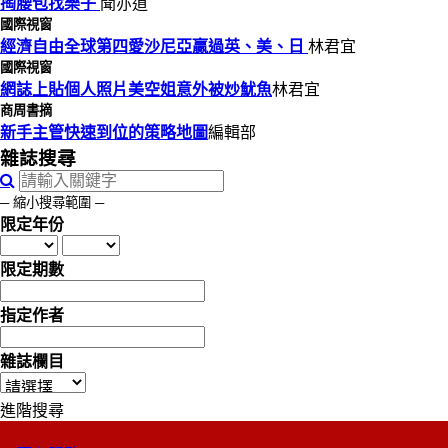
掏腰包找樂子
聞亦道
國際視窗
經濟自由全球第四愛沙尼亞贏過英、美、日
林君宜
國際視窗
網誌上貼個人照片美空姐意外被炒魷魚
林君宜
商周書摘
新手主管快速到位的策略地圖
編輯部
雜誌搜尋
─ 縮小搜尋範圍 ─
限定年份
限定期數
指定作者
雜誌欄目
進階搜尋