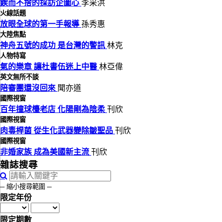
鍥而不捨的採訪企圖心
李采洪
火線話題
放眼全球的第一手報導
孫秀惠
大陸焦點
神舟五號的成功 是台灣的警訊
林克
人物特寫
氣的樂章 讓杜書伍迷上中醫
林亞偉
英文無所不談
陪審團還沒回來
聞亦道
國際視窗
百年撞球檯老店 化陽剛為陰柔
刊欣
國際視窗
肉毒桿菌 從生化武器變除皺聖品
刊欣
國際視窗
非婚家族 成為美國新主流
刊欣
雜誌搜尋
─ 縮小搜尋範圍 ─
限定年份
限定期數