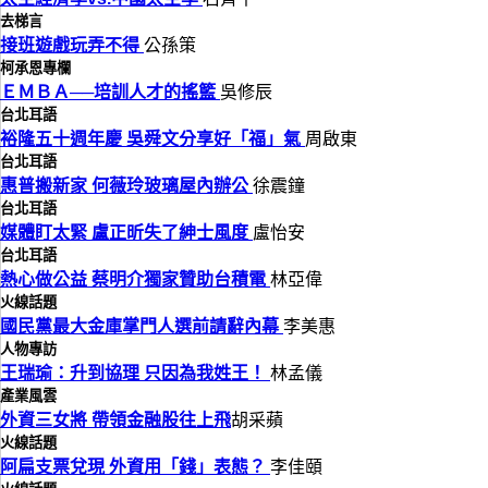
去梯言
接班遊戲玩弄不得
公孫策
柯承恩專欄
ＥＭＢＡ──培訓人才的搖籃
吳修辰
台北耳語
裕隆五十週年慶 吳舜文分享好「福」氣
周啟東
台北耳語
惠普搬新家 何薇玲玻璃屋內辦公
徐震鐘
台北耳語
媒體盯太緊 盧正昕失了紳士風度
盧怡安
台北耳語
熱心做公益 蔡明介獨家贊助台積電
林亞偉
火線話題
國民黨最大金庫掌門人選前請辭內幕
李美惠
人物專訪
王瑞瑜：升到協理 只因為我姓王！
林孟儀
產業風雲
外資三女將 帶領金融股往上飛
胡采蘋
火線話題
阿扁支票兌現 外資用「錢」表態？
李佳頤