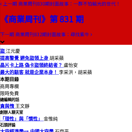
上一期
商業周刊830期封面故事：一群不怕輸光的世代！
本期目錄
預覽文章
《商業周刊》第 831 期
商業周刊第831期
出刊日期：2003-10-23
下一期
商業周刊832期封面故事：尋找紫牛
我的錢被搬光了！
盜
江元慶
提高警覺 避免盜領上身
胡采蘋
晶片卡上路 偽卡盜領終結者？
盧怡安
最大的駭客 就是企業本身！
李采洪，胡采蘋
本期目錄
商周專欄
限時免費
總編輯的話
貪與惰
王文靜
創辦人聊天室
「理性」與「慣性」
金惟純
石頭評論
太空經濟學vs.中國太空學
石齊平