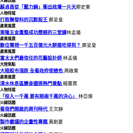
火線話題
蘇貞昌從「壓力鍋」衝出政壇一片天
鄭史東
人物特寫
打敗聯發科的沉默股王
鄭呈皇
產業風雲
東隆五金重整成功歷經的三堂課
林孟儀
產業風雲
數位電視一千五百億元大餅誰吃得到？
鄭呈皇
產業風雲
富太太們最信任的花藝設計師
林孟儀
大陸焦點
大陸股市漲跌 全看政府使臉色
周啟東
產業風雲
清水休息區變身國道熱門景點
楊蕙菁
人物特寫
「投入一千萬 要有賠兩千萬的決心」
林亞偉
火線話題
看我們開啟的周刊時代
王文靜
火線話題
製作嚴謹的企畫性專題
黃創夏
火線話題