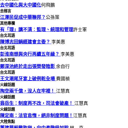
去中國化與大中國化
何飛鵬
去梯言
江澤民促成中華聯邦？
公孫策
其他專欄
有「理」講不清︰監理、統理和管理
許士軍
台北耳語
陳博志回鍋經建會主委？
李美惠
台北耳語
彭淮南想與央行再續五年緣？
李美惠
台北耳語
鄭深池終於走出張榮發陰影
余自行
台北耳語
王文潮尾牙宴上破例乾全場
費國禎
火線話題
掏空兩千億，沒人在牢裡！
江慧真
火線話題
翁岳生：制度再不改，司法會破產！
江慧真
火線話題
陳定南：法官怠惰，絕非制度問題！
江慧真
大陸焦點
董建華殺雞取卵，向中產階級加稅
林 克