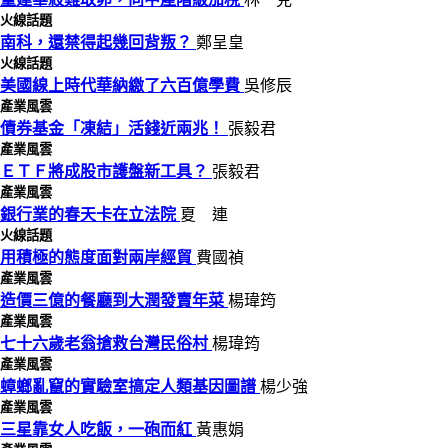
火線話題
南科，還禁得起幾回背叛？
鄭呈皇
火線話題
美國線上時代華納繳了六百億學費
吳修辰
產業風雲
債券基金「凍結」活錢近兩兆！
張毅君
產業風雲
ＥＴＦ將成股市護盤新工具？
張毅君
產業風雲
銀行業的春天卡在立法院
夏 連
火線話題
用積極的態度面對兩岸經貿
費國禎
產業風雲
造價三億的餐廳到大潤發賣年菜
楊瑋筠
產業風雲
七十六歲老翁搶救台灣民俗村
楊瑋筠
產業風雲
蟑螂亂竄的實驗室搞定人類基因圖譜
楊少強
產業風雲
三星靠女人吃飯，一砲而紅
黃惠娟