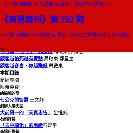
上一期
商業周刊791期封面故事：2005年兩岸統一！
本期目錄
預覽文章
《商業周刊》第 792 期
商業周刊第792期
出刊日期：2003-01-23
下一期
商業周刊793期封面故事：2002上市櫃1000大營收排行
你吝嗇他怕死，我賺錢
你吝嗇，他怕死，我賺錢
周啟東,孫秀惠
顧客越怕死越有賣點
周啟東,鄭呈皇
顧客越吝嗇，你越賺錢
周啟東
本期目錄
商周專欄
限時免費
總編輯的話
七公克的智慧
王文靜
創辦人聊天室
大前研一的「天真忠告」
金惟純
石頭評論
「去中國化」的弔詭
石齊平
商場自慢塾