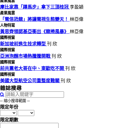
產業風雲
摩比家靠「蹲馬步」拿下三頂桂冠
李盈穎
產業風雲
「電信恐龍」將讓電視生態變天！
林亞偉
人物特寫
黃思齊領諾基亞衝出《龍捲風暴》
林亞偉
國際視窗
新加坡前進生技求轉型
刊 欣
國際視窗
亞洲泡麵市場熱騰騰開戰
刊 欣
國際視窗
前共黨老大哥在中、東歐吃不開
刊 欣
國際視窗
美國大型航空公司重整度難關
刊 欣
雜誌搜尋
─ 縮小搜尋範圍 ─
限定年份
限定期數