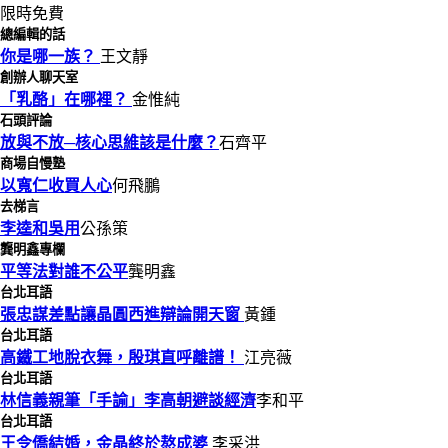
限時免費
總編輯的話
你是哪一族？
王文靜
創辦人聊天室
「乳酪」在哪裡？
金惟純
石頭評論
放與不放─核心思維該是什麼？
石齊平
商場自慢塾
以寬仁收買人心
何飛鵬
去梯言
李逵和吳用
公孫策
龔明鑫專欄
平等法對誰不公平
龔明鑫
台北耳語
張忠謀差點讓晶圓西進辯論開天窗
黃鍾
台北耳語
高鐵工地脫衣舞，殷琪直呼離譜！
江亮薇
台北耳語
林信義親筆「手諭」李高朝避談經濟
李和平
台北耳語
王令僑結婚，金晶終於熬成婆
李采洪