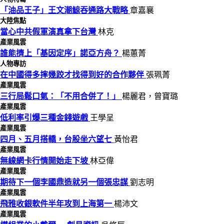
「油品王子」王文潮鯨吞通路大戰略
章嘉襄
大陸焦點
當心中共假軍演真拿下台灣
林克
產業風雲
誰能擠上「基因定序」諾亞方舟？
楊蕙菁
人物專訪
在中國得多摔幾跤才找得到好的合作夥伴
張珮菁
產業風雲
三行局鬆口氣：「不用合併了！」
楊麗君，曾寶璐
產業風雲
低利率引爆三種金錢遊戲
王學呈
產業風雲
四月、五月搭轎，台股坐六望七
黃怡君
產業風雲
無線網卡行情開始走下坡
林亞偉
產業風雲
期待下一個李國鼎造就另一個張忠謀
劉志明
產業風雲
飛雅收銀軟件半年攻到上海第一
楊沛文
產業風雲