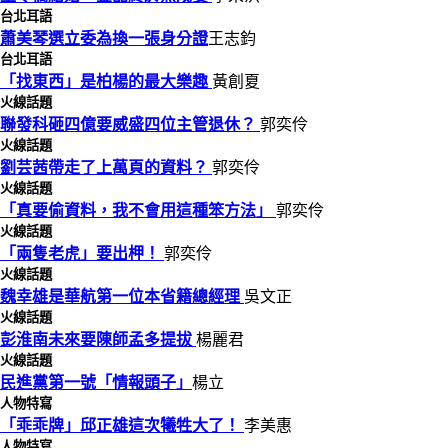
台北耳語
蕭美琴選立委為換一張身分證
王志鈞
台北耳語
「找東西」是柏楊的最大樂趣
黃創夏
火線話題
聯發科砸四億要威盛四位主管退休？
郭奕伶
火線話題
劉芸茜帶走了上萬頁的資料？
郭奕伶
火線話題
「真要偷資料，我不會用這種笨方法」
郭奕伶
火線話題
「兩隻老虎」要出柙！
郭奕伶
火線話題
魏幸雄是華航第一位本省籍總經理
吳文正
火線話題
彭淮南未來要陳師孟多提拔
楊麗君
火線話題
民進黨第一號「情報頭子」
楊立
人物特寫
「乖乖牌」邱正雄這次犧牲大了！
李美惠
人物特寫