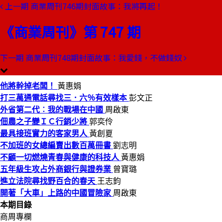
上一期
商業周刊746期封面故事：我將再起！
本期目錄
預覽文章
《商業周刊》第 747 期
商業周刊第747期
出刊日期：2002-03-14
下一期
商業周刊748期封面故事：我愛錢，不做錢奴
他將幹掉老闆！
他將幹掉老闆！
黃惠娟
打三萬通電話尋找三．六％有效樣本
彭文正
外省第二代︰我的戰場在中國
周啟東
佃農之子變ＩＣ行銷少將
郭奕伶
最具接班實力的客家男人
黃創夏
不加班的女總編賣出數百萬冊書
劉志明
不顧一切燃燒青春與健康的科技人
黃惠娟
五年級生攻占外商銀行與證券業
曾寶璐
進立法院尋找野百合的春天
王志鈞
開著「大車」上路的中國冒險家
周啟東
本期目錄
商周專欄