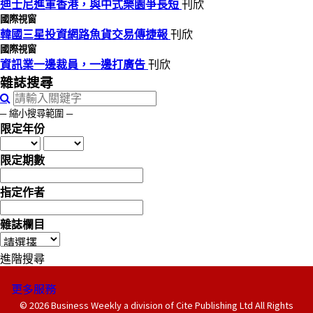
迪士尼進軍香港，與中式樂園爭長短
刊欣
國際視窗
韓國三星投資網路魚貨交易傳捷報
刊欣
國際視窗
資訊業一邊裁員，一邊打廣告
刊欣
雜誌搜尋
─ 縮小搜尋範圍 ─
限定年份
限定期數
指定作者
雜誌欄目
進階搜尋
更多服務
© 2026 Business Weekly a division of Cite Publishing Ltd All Rights