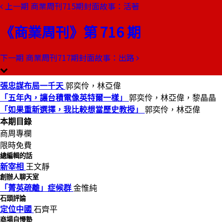
上一期
商業周刊715期封面故事：活著
本期目錄
預覽文章
《商業周刊》第 716 期
商業周刊第716期
出刊日期：2001-08-09
下一期
商業周刊717期封面故事：出路
張忠謀布局1000天
張忠謀布局一千天
郭奕伶，林亞偉
「五年內，讓台積電像英特爾一樣」
郭奕伶，林亞偉，黎晶晶
「如果重新選擇，我比較想當歷史教授」
郭奕伶，林亞偉
本期目錄
商周專欄
限時免費
總編輯的話
新宰相
王文靜
創辦人聊天室
「菁英疏離」症候群
金惟純
石頭評論
定位中國
石齊平
商場自慢塾