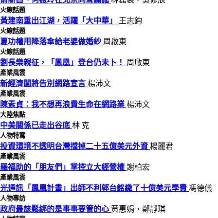
火線話題
黃建南重出江湖，活躍「大中華」
王志鈞
火線話題
夏功權用降落傘給老婆做婚紗
周啟東
火線話題
劉長樂親征，「鳳凰」登台仍未卜！
周啟東
產業風雲
新經濟闖將告別網路宣言
楊沛文
產業風雲
陳素貞：我不想再浪費生命在網路業
楊沛文
大陸焦點
中美關係已走出谷底
林 克
人物特寫
投資環境不透明台灣擋掉二十五億美元外資
楊麗君
產業風雲
羅福助的「朋友們」掌控立大經營權
謝柏宏
產業風雲
光通訊「鳳凰計畫」出師不利郭台銘繳了十億美元學費
馮德儀
人物專訪
政府最該鬆綁的是事事要管的心
黃惠娟，鄭靜琪