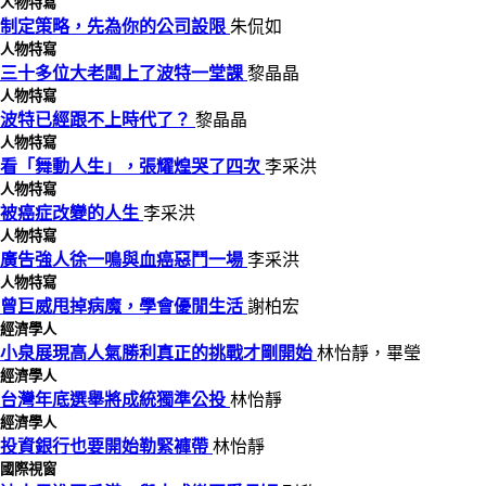
人物特寫
制定策略，先為你的公司設限
朱侃如
人物特寫
三十多位大老闆上了波特一堂課
黎晶晶
人物特寫
波特已經跟不上時代了？
黎晶晶
人物特寫
看「舞動人生」，張耀煌哭了四次
李采洪
人物特寫
被癌症改變的人生
李采洪
人物特寫
廣告強人徐一鳴與血癌惡鬥一場
李采洪
人物特寫
曾巨威甩掉病魔，學會優閒生活
謝柏宏
經濟學人
小泉展現高人氣勝利真正的挑戰才剛開始
林怡靜，畢瑩
經濟學人
台灣年底選舉將成統獨準公投
林怡靜
經濟學人
投資銀行也要開始勒緊褲帶
林怡靜
國際視窗