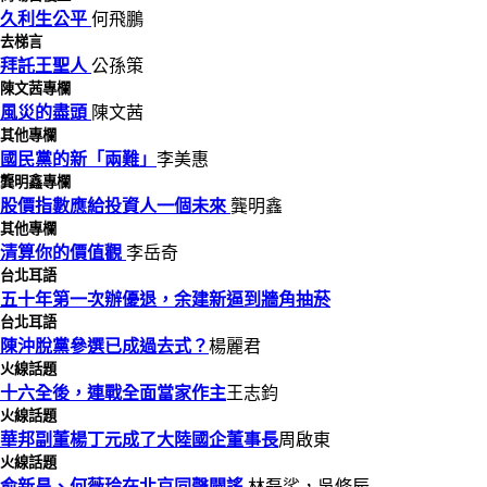
久利生公平
何飛鵬
去梯言
拜託王聖人
公孫策
陳文茜專欄
風災的盡頭
陳文茜
其他專欄
國民黨的新「兩難」
李美惠
龔明鑫專欄
股價指數應給投資人一個未來
龔明鑫
其他專欄
清算你的價值觀
李岳奇
台北耳語
五十年第一次辦優退，余建新逼到牆角抽菸
台北耳語
陳沖脫黨參選已成過去式？
楊麗君
火線話題
十六全後，連戰全面當家作主
王志鈞
火線話題
華邦副董楊丁元成了大陸國企董事長
周啟東
火線話題
俞新昌、何薇玲在北京同聲闢謠
林磊裟，吳修辰