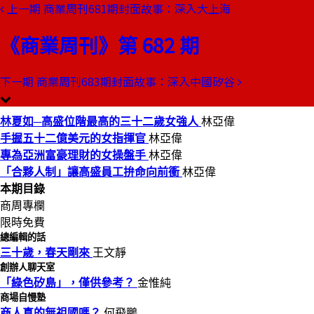
上一期
商業周刊681期封面故事：深入大上海
本期目錄
預覽文章
《商業周刊》第 682 期
商業周刊第682期
出刊日期：2000-12-14
下一期
商業周刊683期封面故事：深入中國矽谷
她，32歲，年收入上億
林夏如─高盛位階最高的三十二歲女強人
林亞偉
手握五十二億美元的女指揮官
林亞偉
專為亞洲富豪理財的女操盤手
林亞偉
「合夥人制」讓高盛員工拚命向前衝
林亞偉
本期目錄
商周專欄
限時免費
總編輯的話
三十歲，春天剛來
王文靜
創辦人聊天室
「綠色矽島」，僅供參考？
金惟純
商場自慢塾
商人真的無祖國嗎？
何飛鵬