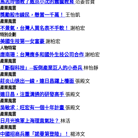
馬志玲領教了威京小沈的震撼教育
范姜哲寶
產業風雲
獎勵股市線民，懸賞一千萬！
王怡凱
產業風雲
不景氣，台灣人買名表不手軟！
謝柏宏
特別企劃
美國生技第一女富豪
謝柏宏
人物特寫
唐南珊：台灣應多和國外生技公司合作
謝柏宏
產業風雲
「斷裂科技」─扳倒產業巨人的小奇兵
林怡靜
產業風雲
莊炎山退出一線，連日昌躍上檯面
張殿文
產業風雲
連日昌，注重溝通的研發高手
張殿文
產業風雲
吳敏求︰旺宏有一個十年計畫
張殿文
產業風雲
日月光進軍上海理直氣壯？
林活
產業風雲
中國招商兵團「諾曼第登陸」！
楊沛文