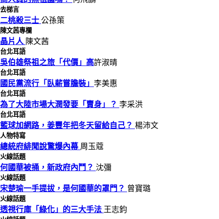
去梯言
二桃殺三士
公孫策
陳文茜專欄
晶片人
陳文茜
台北耳語
吳伯雄祭祖之旅「代價」高
許淑晴
台北耳語
國民黨流行「臥薪嘗膽裝」
李美惠
台北耳語
為了大陸市場大潤發要「賣身」？
李采洪
台北耳語
籃球加網路，姜豐年把冬天留給自己？
楊沛文
人物特寫
總統府緋聞說驚爆內幕
周玉蔻
火線話題
何國華被捅，新政府內鬥？
沈彌
火線話題
宋楚瑜一手提拔，是何國華的罩門？
曾寶璐
火線話題
透視行庫「綠化」的三大手法
王志鈞