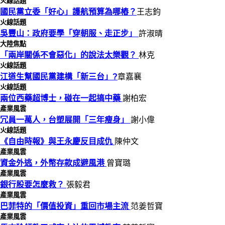
火線話題
國民黨立委「好心」護航預算為哪樁？
王志鈞
火線話題
吳豐山：政府要學「穿朝服、走正步」
許淑晴
大陸焦點
「兩岸關係不會惡化」的說法太樂觀？
林克
火線話題
江道生幫國民黨建構「新三台」?
章嘉襄
火線話題
兩位西藥超博士，碰在一起搞中藥
謝柏宏
產業風雲
冗員一萬人，台塑展開「三年瘦身」
謝小偉
火線話題
《自由時報》與王永慶反目成仇
陳仲文
產業風雲
資金外逃，外幣存款成避風港
曾寶璐
產業風雲
銀行股要怎麼救？
張毅君
產業風雲
巴菲特的「價值投資」重回市場主流
范姜哲寶
產業風雲