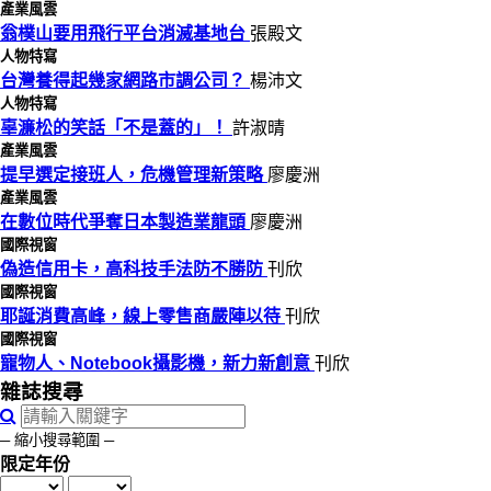
產業風雲
翁樸山要用飛行平台消滅基地台
張殿文
人物特寫
台灣養得起幾家網路市調公司？
楊沛文
人物特寫
辜濂松的笑話「不是蓋的」！
許淑晴
產業風雲
提早選定接班人，危機管理新策略
廖慶洲
產業風雲
在數位時代爭奪日本製造業龍頭
廖慶洲
國際視窗
偽造信用卡，高科技手法防不勝防
刊欣
國際視窗
耶誕消費高峰，線上零售商嚴陣以待
刊欣
國際視窗
寵物人、Notebook攝影機，新力新創意
刊欣
雜誌搜尋
─ 縮小搜尋範圍 ─
限定年份