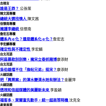
去梯言
誰是王莽？
公孫策
陳文茜專欄
總統大選找情人
陳文茜
信懷南專欄
擁護李總統
信懷南
詹宏志專欄
體系內ｅ化？還是體系化ｅ化？
詹宏志
李宏麟專欄
確定性與不確定性
李宏麟
台北耳語
阿扁募款刮刮樂，擁宋立委抓賭博
康添財
台北耳語
吳伯雄擋不住「換帖兄弟」挺宋？
康添財
火線話題
把「興票案」的渾水變清水她有辦法？
金麗萍
火線話題
透視和信超媒體的美麗新未來
李盈穎
火線話題
福客多、萊爾富先動手，統一超商等時機
沈克全
產業風雲