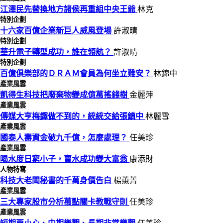
江澤民先替換地方諸侯再重組中央王爺
林克
特別企劃
十六家百億企業新巨人威風登場
許淑晴
特別企劃
華升電子轉型成功，誰在領航？
許淑晴
特別企劃
百億俱樂部的ＤＲＡＭ會員為何坐立難安？
林錦中
產業風雲
凱得生科技把廢棄物變成億萬搖錢樹
金麗萍
產業風雲
傳媒大亨梅鐸做不到的，統統交給張鎮中
林麗雪
產業風雲
國泰人壽資金破九千億，怎麼處理？
任美珍
產業風雲
喝水度日窮小子，賣水成功變大富翁
康添財
人物特寫
科技大老闆秘書的千萬身價告白
楊蕙菁
產業風雲
三大專家股市分析萬點關卡教戰守則
任美珍
產業風雲