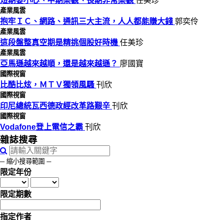
短期要小心、中期樂觀、長期非常樂觀
任美珍
產業風雲
抱牢ＩＣ、網路、通訊三大主流，人人都能賺大錢
郭奕伶
產業風雲
這段盤整真空期是精挑個股好時機
任美珍
產業風雲
亞馬遜越來越順，還是越來越遜？
廖國寶
國際視窗
比酷比炫，ＭＴＶ獨領風騷
刊欣
國際視窗
印尼總統瓦西德政經改革路艱辛
刊欣
國際視窗
Vodafone登上電信之霸
刊欣
雜誌搜尋
─ 縮小搜尋範圍 ─
限定年份
限定期數
指定作者