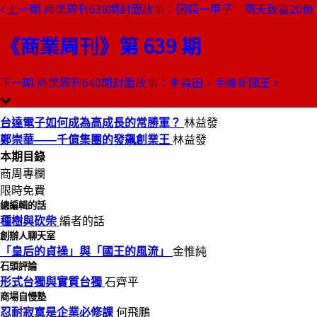
上一期
商業周刊638期封面故事：困頓一甲子 兩天致富20億
本期目錄
預覽文章
《商業周刊》第 639 期
商業周刊第639期
出刊日期：2000-02-17
下一期
商業周刊640期封面故事：李森田，手機新國王
發飆創業王
台達電子如何成為高成長的常勝軍？
林益發
鄭崇華——千億集團的發飆創業王
林益發
本期目錄
商周專欄
限時免費
總編輯的話
種樹與砍柴
編者的話
創辦人聊天室
「皇后的貞操」與「國王的風流」
金惟純
石頭評論
形式台獨與實質台獨
石齊平
商場自慢塾
忍耐寂寞是企業必修課
何飛鵬