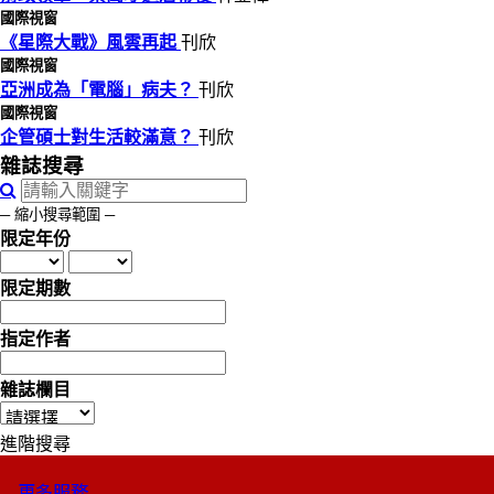
國際視窗
《星際大戰》風雲再起
刊欣
國際視窗
亞洲成為「電腦」病夫？
刊欣
國際視窗
企管碩士對生活較滿意？
刊欣
雜誌搜尋
─ 縮小搜尋範圍 ─
限定年份
限定期數
指定作者
雜誌欄目
進階搜尋
更多服務