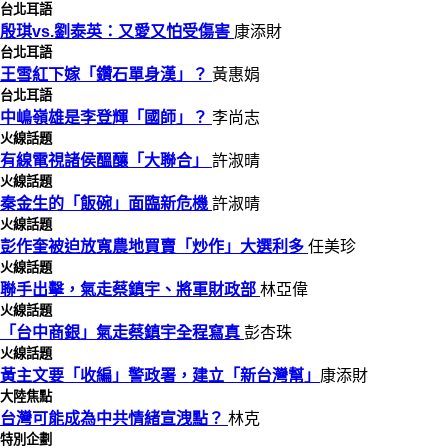
台北耳語
殷琪vs.劉泰英：又愛又怕受傷害
康添財
台北耳語
王雪紅下嫁「鑽石單身漢」？
黃惠娟
台北耳語
中嶋嶺雄是李登輝「國師」？
李尚志
火線話題
有線電視諸侯醞釀「大聯合」
許淑晴
火線話題
秦金生的「飯碗」面臨新危機
許淑晴
火線話題
彭作奎被迫放寬農地買賣「炒作」大選利多
任美珍
火線話題
聯手出擊，氣走蔡鎮宇、將軍財政部
林亞偉
火線話題
「台中商銀」氣走蔡鎮宇全程寫真
彭杏珠
火線話題
黃主文要「收編」警政署，建立「新台灣幫」
康添財
大陸焦點
台灣可能成為中共情緒宣洩點？
林克
特別企劃