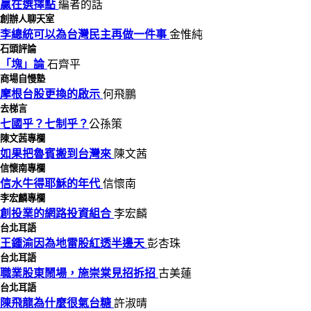
贏在選擇點
編者的話
創辦人聊天室
李總統可以為台灣民主再做一件事
金惟純
石頭評論
「塊」論
石齊平
商場自慢塾
摩根台股更換的啟示
何飛鵬
去梯言
七國乎？七制乎？
公孫策
陳文茜專欄
如果把魯賓搬到台灣來
陳文茜
信懷南專欄
信水牛得耶穌的年代
信懷南
李宏麟專欄
創投業的網路投資組合
李宏麟
台北耳語
王鍾渝因為地雷股紅透半邊天
彭杏珠
台北耳語
職業股東鬧場，施崇棠見招拆招
古美蓮
台北耳語
陳飛龍為什麼很氣台糖
許淑晴