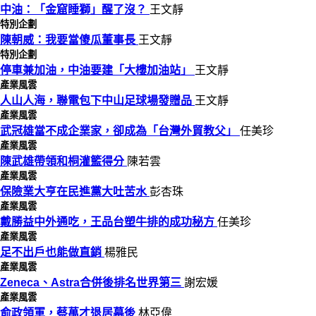
中油：「金窟睡獅」醒了沒？
王文靜
特別企劃
陳朝威：我要當傻瓜董事長
王文靜
特別企劃
停車兼加油，中油要建「大樓加油站」
王文靜
產業風雲
人山人海，聯電包下中山足球場發贈品
王文靜
產業風雲
武冠雄當不成企業家，卻成為「台灣外貿教父」
任美珍
產業風雲
陳武雄帶領和桐灌籃得分
陳若雲
產業風雲
保險業大亨在民進黨大吐苦水
彭杏珠
產業風雲
戴勝益中外通吃，王品台塑牛排的成功秘方
任美珍
產業風雲
足不出戶也能做直銷
楊雅民
產業風雲
Zeneca、Astra合併後排名世界第三
謝宏媛
產業風雲
俞政領軍，蔡萬才退居幕後
林亞偉