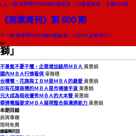
上一期
商業周刊599期封面故事：30歲董事長 手握900億
本期目錄
預覽文章
《商業周刊》第 600 期
商業周刊第600期
出刊日期：1999-05-20
下一期
商業周刊601期封面故事：1000大企業排行
「傻瓜董事長」鞭醒「金窟睡
獅」
不景氣不憂不懼，企業增加錄用ＭＢＡ
黃惠娟
國內ＭＢＡ行情看俏
辜雅穗
台積電、花旗與ＩＢＭ是ＭＢＡ的最愛
黃惠娟
印有花旗商標的ＭＢＡ是市場搶手貨
黃惠娟
元大成為吸收優秀ＭＢＡ的大本營
黃惠娟
華通電腦要求ＭＢＡ展現整合與溝通能力
黃惠娟
本期目錄
商周專欄
限時免費
總編輯的話