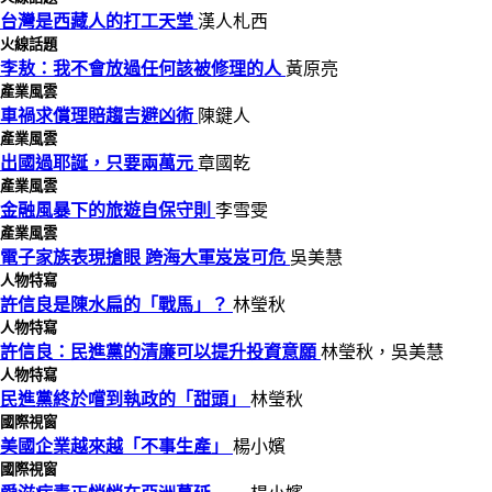
台灣是西藏人的打工天堂
漢人札西
火線話題
李敖：我不會放過任何該被修理的人
黃原亮
產業風雲
車禍求償理賠趨吉避凶術
陳鍵人
產業風雲
出國過耶誕，只要兩萬元
章國乾
產業風雲
金融風暴下的旅遊自保守則
李雪雯
產業風雲
電子家族表現搶眼 跨海大軍岌岌可危
吳美慧
人物特寫
許信良是陳水扁的「戰馬」？
林瑩秋
人物特寫
許信良：民進黨的清廉可以提升投資意願
林瑩秋，吳美慧
人物特寫
民進黨終於嚐到執政的「甜頭」
林瑩秋
國際視窗
美國企業越來越「不事生產」
楊小嬪
國際視窗