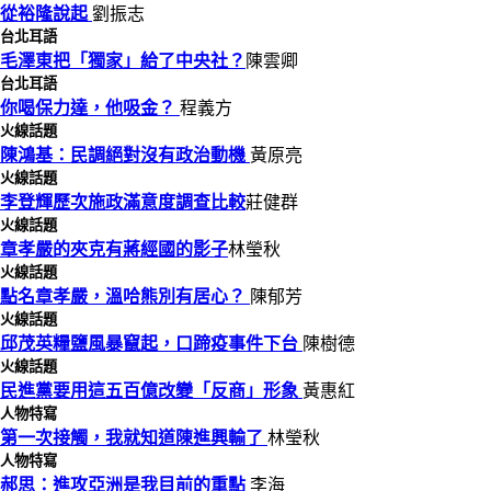
從裕隆說起
劉振志
台北耳語
毛澤東把「獨家」給了中央社？
陳雲卿
台北耳語
你喝保力達，他吸金？
程義方
火線話題
陳鴻基：民調絕對沒有政治動機
黃原亮
火線話題
李登輝歷次施政滿意度調查比較
莊健群
火線話題
章孝嚴的夾克有蔣經國的影子
林瑩秋
火線話題
點名章孝嚴，溫哈熊別有居心？
陳郁芳
火線話題
邱茂英糧鹽風暴竄起，口蹄疫事件下台
陳樹德
火線話題
民進黨要用這五百億改變「反商」形象
黃惠紅
人物特寫
第一次接觸，我就知道陳進興輸了
林瑩秋
人物特寫
郝思：進攻亞洲是我目前的重點
李海