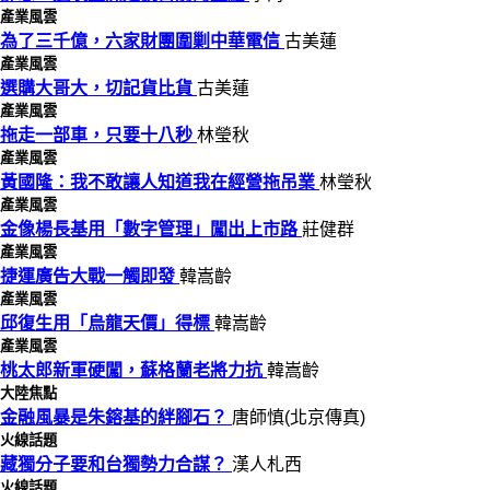
產業風雲
為了三千億，六家財團圍剿中華電信
古美蓮
產業風雲
選購大哥大，切記貨比貨
古美蓮
產業風雲
拖走一部車，只要十八秒
林瑩秋
產業風雲
黃國隆：我不敢讓人知道我在經營拖吊業
林瑩秋
產業風雲
金像楊長基用「數字管理」闖出上市路
莊健群
產業風雲
捷運廣告大戰一觸即發
韓嵩齡
產業風雲
邱復生用「烏龍天價」得標
韓嵩齡
產業風雲
桃太郎新軍硬闖，蘇格蘭老將力抗
韓嵩齡
大陸焦點
金融風暴是朱鎔基的絆腳石？
唐師慎(北京傳真)
火線話題
藏獨分子要和台獨勢力合謀？
漢人札西
火線話題