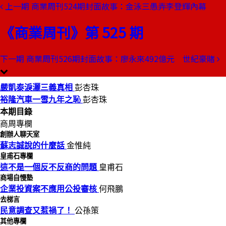
上一期
商業周刊524期封面故事：金泳三愚弄李登輝內幕
本期目錄
預覽文章
《商業周刊》第 525 期
商業周刊第525期
出刊日期：1997-12-11
下一期
商業周刊526期封面故事：廖永來492億元 世紀豪賭
嚴凱泰淚灑三義真相
嚴凱泰淚灑三義真相
彭杏珠
裕隆汽車一雪九年之恥
彭杏珠
本期目錄
商周專欄
創辦人聊天室
蘇志誠說的什麼話
金惟純
皇甫石專欄
這不是一個反不反商的問題
皇甫石
商場自慢塾
企業投資案不應用公投審核
何飛鵬
去梯言
民意調查又惹禍了！
公孫策
其他專欄