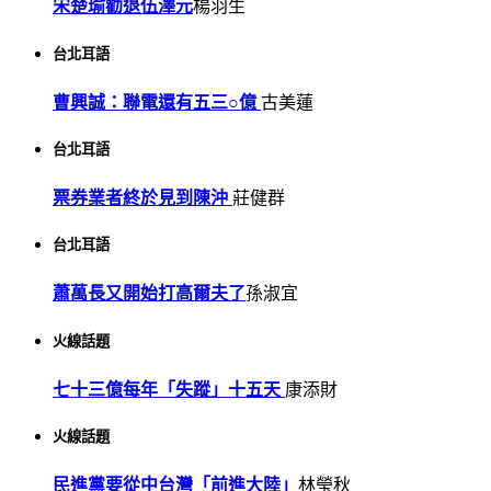
宋楚瑜勸退伍澤元
楊羽生
台北耳語
曹興誠：聯電還有五三○億
古美蓮
台北耳語
票券業者終於見到陳沖
莊健群
台北耳語
蕭萬長又開始打高爾夫了
孫淑宜
火線話題
七十三億每年「失蹤」十五天
康添財
火線話題
民進黨要從中台灣「前進大陸」
林瑩秋