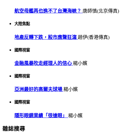
航空母艦再也進不了台灣海峽？
唐師慎(北京傳真)
大陸焦點
地產反轉下跌，股市應聲狂瀉
趙伊(香港傳真)
國際視窗
金融風暴吹走經理人的信心
楊小嬪
國際視窗
亞洲最好的高爾夫球場
楊小嬪
國際視窗
隱形眼鏡業績「很搶眼」
楊小嬪
雜誌搜尋