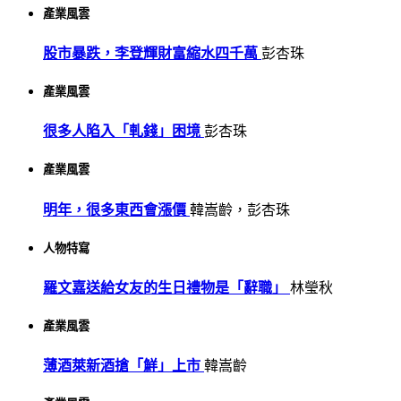
產業風雲
股市暴跌，李登輝財富縮水四千萬
彭杏珠
產業風雲
很多人陷入「軋錢」困境
彭杏珠
產業風雲
明年，很多東西會漲價
韓嵩齡，彭杏珠
人物特寫
羅文嘉送給女友的生日禮物是「辭職」
林瑩秋
產業風雲
薄酒萊新酒搶「鮮」上市
韓嵩齡