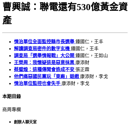
曹興誠：聯電還有530億黃金資
產
情治單位全面監控縣市長選舉
鍾國仁，王丰
解讀調查局密件的數字玄機
鍾國仁，王丰
調查局「選舉情報戰」大公開
鍾國仁，王如山
王榮周：我懷疑這是惡意抹黑
康添財
蔡璧煌：這種傳聞會造成不安
張正霖
他們痛惡國民黨玩「東廠」遊戲
康添財，李戈
情治單位監控也會失手
康添財，李戈
本期目錄
商周專欄
創辦人聊天室