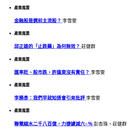
產業風雲
金融股是選前主流股？
李雪雯
產業風雲
邱正雄的「止跌藥」為何無效？
莊健群
產業風雲
匯率貶、股市跌，許遠東沒有責任？
李雪雯
產業風雲
李勝彥：我們早就知道會引來批評
李雪雯
產業風雲
聯電縮水二千八百億，力捷遽減六○％
彭杏珠，莊健群