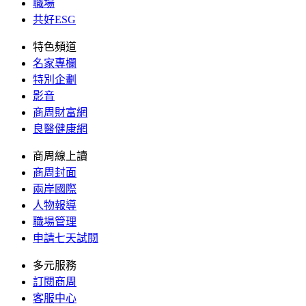
職場
共好ESG
特色頻道
名家專欄
特別企劃
影音
商周財富網
良醫健康網
商周線上讀
商周封面
兩岸國際
人物報導
職場管理
申請七天試閱
多元服務
訂閱商周
客服中心