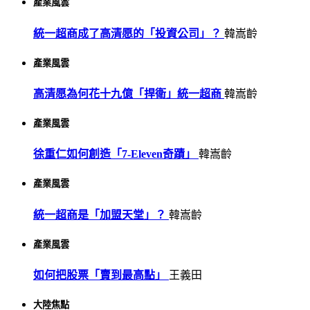
產業風雲
統一超商成了高清愿的「投資公司」？
韓嵩齡
產業風雲
高清愿為何花十九億「捍衛」統一超商
韓嵩齡
產業風雲
徐重仁如何創造「7-Eleven奇蹟」
韓嵩齡
產業風雲
統一超商是「加盟天堂」？
韓嵩齡
產業風雲
如何把股票「賣到最高點」
王義田
大陸焦點