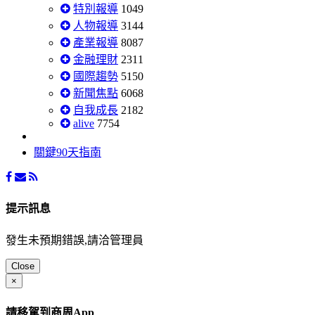
特別報導
1049
人物報導
3144
產業報導
8087
金融理財
2311
國際趨勢
5150
新聞焦點
6068
自我成長
2182
alive
7754
關鍵90天指南
提示訊息
發生未預期錯誤,請洽管理員
Close
×
請移駕到商周App