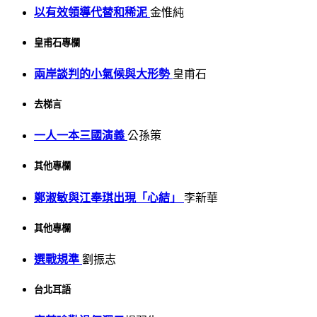
以有效領導代替和稀泥
金惟純
皇甫石專欄
兩岸談判的小氣候與大形勢
皇甫石
去梯言
一人一本三國演義
公孫策
其他專欄
鄭淑敏與江奉琪出現「心結」
李新華
其他專欄
選戰規準
劉振志
台北耳語