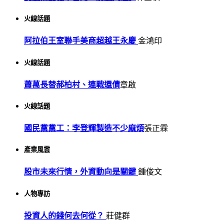
火線話題
阿拉伯王室聯手美商超越王永慶
金鴻印
火線話題
蕭萬長替郝柏村、連戰還債
章啟
火線話題
國民黨黨工：李登輝製造不少麻煩
張正霖
產業風雲
股市未來行情，外資動向是關鍵
鍾俊文
人物專訪
投資人的錢何去何從？
莊健群