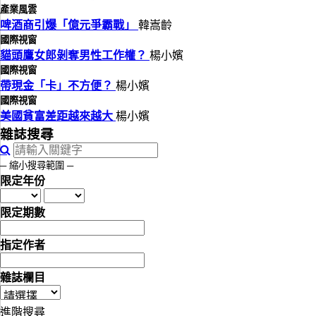
產業風雲
啤酒商引爆「億元爭霸戰」
韓嵩齡
國際視窗
貓頭鷹女郎剝奪男性工作權？
楊小嬪
國際視窗
帶現金「卡」不方便？
楊小嬪
國際視窗
美國貧富差距越來越大
楊小嬪
雜誌搜尋
─ 縮小搜尋範圍 ─
限定年份
限定期數
指定作者
雜誌欄目
進階搜尋