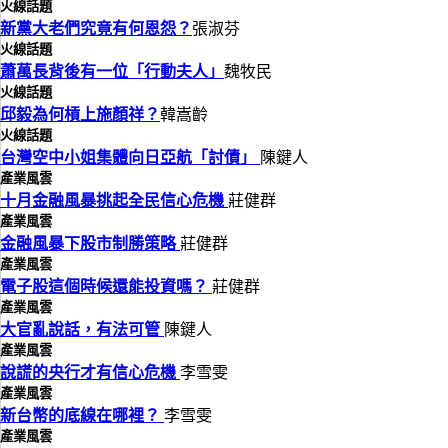
火線話題
新黨大老們究竟有何恩怨？
張淑芬
火線話題
蕭萬長背後有一位「行動夫人」
魏牧民
火線話題
邱毅為何槓上施顏祥？
韓嵩齡
火線話題
台灣空中小姐集體向日亞航「討債」
陳鍵人
產業風雲
十月金融風暴挑起全民信心危機
莊健群
產業風雲
金融風暴下股市制勝策略
莊健群
產業風雲
電子股這個時候還能投資嗎？
莊健群
產業風雲
大官亂說話，有法可管
陳鍵人
產業風雲
說謊的央行才有信心危機
李雪雯
產業風雲
新台幣的底線在哪裡？
李雪雯
產業風雲