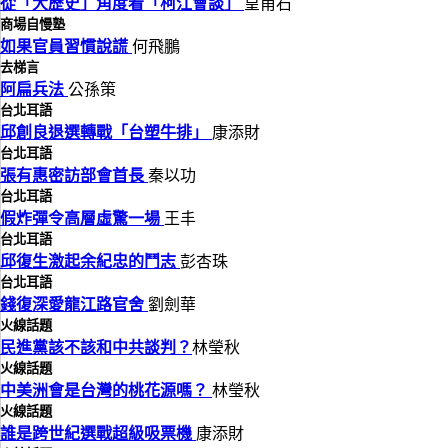
從「大歷史」角度看「柯江會談」
皇甫石
商場自慢塾
如果官員習慣說謊
何飛鵬
去梯言
阿扁兵法
公孫策
台北耳語
邱創良退選轉戰「台塑牛排」
康添財
台北耳語
張有惠密訪部會首長
秦以功
台北耳語
假炸彈令高層虛驚一場
王丰
台北耳語
邱復生激起余紀忠的鬥志
彭杏珠
台北耳語
錢復深愛龍江路官舍
劉劍華
火線話題
民進黨該不該和中共談判？
林瑩秋
火線話題
中美洲會是台灣的桃花源嗎？
林瑩秋
火線話題
誰是跨世紀選戰超級吸票機
康添財