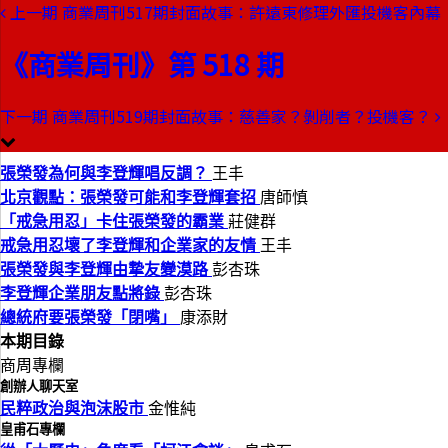
上一期
商業周刊517期封面故事：許遠東修理外匯投機客內幕
本期目錄
預覽文章
《商業周刊》第 518 期
商業周刊第518期
出刊日期：1997-10-23
下一期
商業周刊519期封面故事：慈善家？剝削者？投機客？
金融風暴下的股市制勝策略
張榮發為何與李登輝唱反調？
王丰
北京觀點：張榮發可能和李登輝套招
唐師慎
「戒急用忍」卡住張榮發的霸業
莊健群
戒急用忍壞了李登輝和企業家的友情
王丰
張榮發與李登輝由摯友變漠路
彭杏珠
李登輝企業朋友點將錄
彭杏珠
總統府要張榮發「閉嘴」
康添財
本期目錄
商周專欄
創辦人聊天室
民粹政治與泡沫股市
金惟純
皇甫石專欄