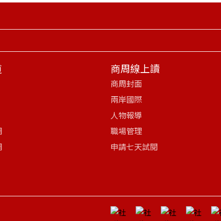
道
商周線上讀
商周封面
兩岸國際
人物報導
網
職場管理
網
申請七天試閱