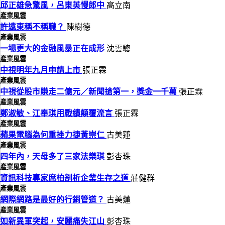
邱正雄急驚風，呂東英慢郎中
高立南
產業風雲
許遠東稱不稱職？
陳樹德
產業風雲
一場更大的金融風暴正在成形
沈雲驄
產業風雲
中視明年九月申請上市
張正霖
產業風雲
中視從股市賺走二億元／新聞搶第一，獎金一千萬
張正霖
產業風雲
鄭淑敏、江奉琪用戰績顛覆流言
張正霖
產業風雲
蘋果電腦為何重挫力捷黃崇仁
古美蓮
產業風雲
四年內，天母多了三家法樂琪
彭杏珠
產業風雲
資訊科技專家席柏剖析企業生存之道
莊健群
產業風雲
網際網路是最好的行銷管道？
古美蓮
產業風雲
如新異軍突起，安麗痛失江山
彭杏珠