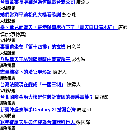
台電董事長張鍾潛為何轉戰台苯公司
康添財
火線話題
她們常到辜濂松的大樓看歌劇
彭杏珠
火線話題
辜、董見面當天，駐港辦事處拆下了「青天白日滿地紅」
唐師
慎(北京傳真)
火線話題
辜振甫坐在「第十四排」的玄機
周念萱
火線話題
八點檔天王林瑞陽幫陳由豪賣房子
彭杏珠
產業風雲
盡量結案下的法官現形記
陳鍵人
產業風雲
台灣法院現在變成「一國三制」
陳鍵人
火線話題
台北國際金融大樓是信義計畫區的票房毒藥？
周冠印
產業風雲
新寶陳盛泉聯手Century 21搶灘台灣
周寇印
人物特寫
窮學徒廖天生如何成為台灣飲料巨人
張國輝
產業風雲