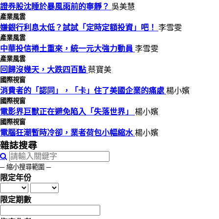
證券股沈睡於暴風雨前的寧靜？
吳美慧
產業風雲
嫌銀行利息太低？試試「定時定額投資」吧！
李雪雯
產業風雲
中華投信捲土重來，統一元大強力動員
李雪雯
產業風雲
回歸沒幾天，大跌四百點
蔡寶美
國際視窗
消費者的「認同」，「卡」住了美國企業的痛處
楊小嬪
國際視窗
電影界巨獸正在避免陷入「失落世界」
楊小嬪
國際視窗
電腦狂潮暫時冷卻，業者荷包小幅縮水
楊小嬪
雜誌搜尋
─ 縮小搜尋範圍 ─
限定年份
限定期數