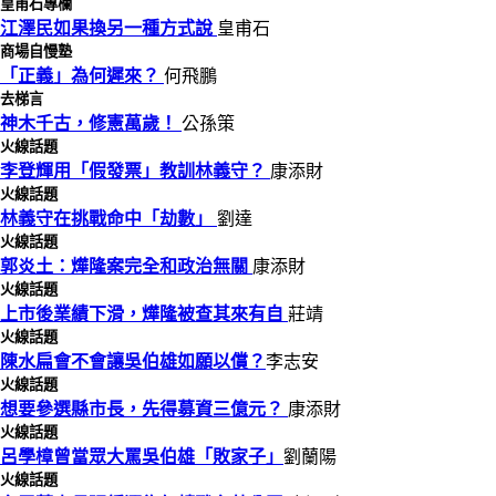
皇甫石專欄
江澤民如果換另一種方式說
皇甫石
商場自慢塾
「正義」為何遲來？
何飛鵬
去梯言
神木千古，修憲萬歲！
公孫策
火線話題
李登輝用「假發票」教訓林義守？
康添財
火線話題
林義守在挑戰命中「劫數」
劉達
火線話題
郭炎土：燁隆案完全和政治無關
康添財
火線話題
上市後業績下滑，燁隆被查其來有自
莊靖
火線話題
陳水扁會不會讓吳伯雄如願以償？
李志安
火線話題
想要參選縣市長，先得募資三億元？
康添財
火線話題
呂學樟曾當眾大罵吳伯雄「敗家子」
劉蘭陽
火線話題