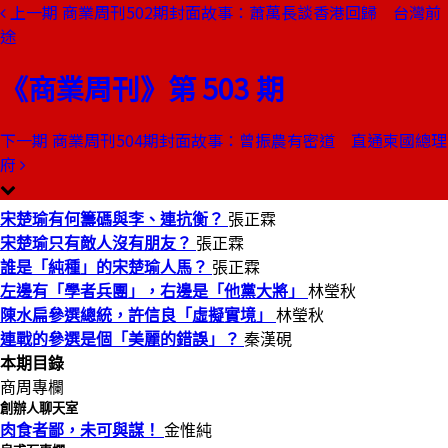
上一期
商業周刊502期封面故事：蕭萬長談香港回歸 台灣前
本期目錄
途
預覽文章
《商業周刊》第 503 期
商業周刊第503期
出刊日期：1997-07-10
李登輝用「假發票」教訓燁隆林
下一期
商業周刊504期封面故事：曾振農有密道 直通柬國總理
義守？
府
宋楚瑜有何籌碼與李、連抗衡？
張正霖
宋楚瑜只有敵人沒有朋友？
張正霖
誰是「純種」的宋楚瑜人馬？
張正霖
左邊有「學者兵團」，右邊是「他黨大將」
林瑩秋
陳水扁參選總統，許信良「虛擬實境」
林瑩秋
連戰的參選是個「美麗的錯誤」？
秦漢硯
本期目錄
商周專欄
創辦人聊天室
肉食者鄙，未可與謀！
金惟純