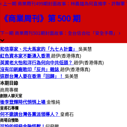
上一期
商業周刊499期封面故事：林義雄為何直搗李、許聯軍
本期目錄
預覽文章
《商業周刊》第 500 期
商業周刊第500期
出刊日期：1997-06-19
下一期
商業周刊501期封面故事：全台信合社「安全手冊」
和信辜家、元大馬家的「九七A
和信辜家、元大馬家的「九七Ａ計畫」
吳美慧
紅色資本家不斷湧入香港
趙伊(香港傳真)
英資老大怡和洋行為何向中共低頭？
趙伊(香港傳真)
沒有印刷廠敢印「反共」雜誌
趙伊(香港傳真)
這群台灣人要在香港「回歸」！
吳美慧
本期目錄
商周專欄
創辦人聊天室
後李登輝時代悄悄上場
金惟純
皇甫石專欄
何不邀請台灣各黨派領導人？
皇甫石
商場自慢塾
可怕的超級金融怪獸！
何飛鵬