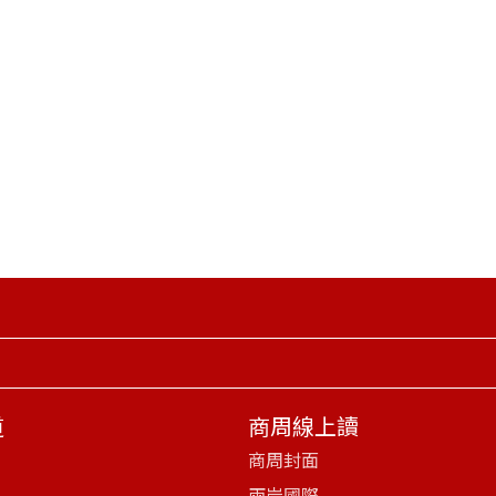
道
商周線上讀
商周封面
兩岸國際