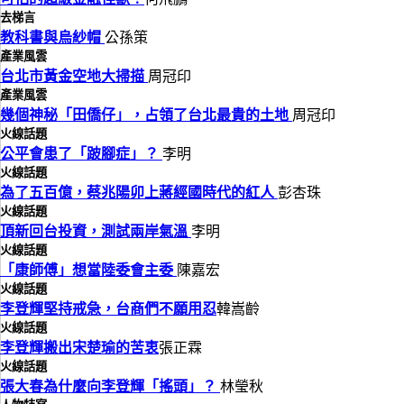
去梯言
教科書與烏紗帽
公孫策
產業風雲
台北市黃金空地大掃描
周冠印
產業風雲
幾個神秘「田僑仔」，占領了台北最貴的土地
周冠印
火線話題
公平會患了「跛腳症」？
李明
火線話題
為了五百億，蔡兆陽卯上蔣經國時代的紅人
彭杏珠
火線話題
頂新回台投資，測試兩岸氣溫
李明
火線話題
「康師傅」想當陸委會主委
陳嘉宏
火線話題
李登輝堅持戒急，台商們不願用忍
韓嵩齡
火線話題
李登輝搬出宋楚瑜的苦衷
張正霖
火線話題
張大春為什麼向李登輝「搖頭」？
林瑩秋