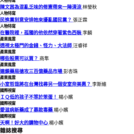
人物特寫
陳文茜為混亂乏味的修憲帶來一陣清涼
林瑩秋
人物特寫
民進黨刻意安排她來擾亂國民黨？
張正霖
人物特寫
在醫院裡，孤獨的他依然穿著紫色西裝
李麟
產業風雲
透視太極門的金錢、怪力、大法師
汪睿祥
產業風雲
哪些股票可以買？
商隼
產業風雲
連鎖藥局搶攻三百億藥品市場
彭杏珠
產業風雲
小室哲哉將在台灣找尋另一個安室奈美惠？
李斯維
國際視窗
ＩＱ低的孩子不等於笨蛋！
楊小嬪
國際視窗
愛滋病新藥成了募款毒藥
楊小嬪
國際視窗
天啊！好大的購物中心
楊小嬪
雜誌搜尋