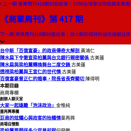
上一期
商業周刊416期封面故事：1996台灣會出現裁員失業
本期目錄
預覽文章
《商業周刊》第 417 期
商業周刊第417期
出刊日期：1995-11-16
下一期
商業周刊418期封面故事：翁大銘的招待所設在連戰住
台中新百億富豪的政商傳奇大解
台中新「百億富豪」的政商傳奇大解剖
黃鴻仁
陳水扁下令徹查梁柏薰與台北銀行親密關係
古美蓮
陳水扁與梁柏薰轉換舞台二度交鋒
古美蓮
透視梁柏薰與王宣仁的世代情
古美蓮
百億富豪曾正仁的婚事，院長省長齊關切
陳得明
本期目錄
商周專欄
創辦人聊天室
大家一起遠離「泡沫政治」
金惟純
童再興專欄
巨商的炫耀心與政客的抬轎情
童再興
商場自慢塾
梁柏薰要葬送多少官員前程
何飛鵬