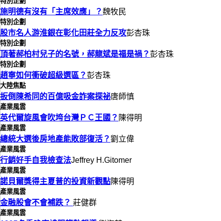
特別企劃
施明德有沒有「主席效應」？
魏牧民
特別企劃
股市名人游淮銀在彰化田莊全力反攻
彭杏珠
特別企劃
頂著郝柏村兒子的名號，郝龍斌是福是禍？
彭杏珠
特別企劃
趙寧如何衝破超級選區？
彭杏珠
大陸焦點
扳倒陳希同的百億吸金詐案探祕
唐師慎
產業風雲
英代爾旋風會吹垮台灣ＰＣ王國？
陳得明
產業風雲
總統大選後房地產能敗部復活？
劉立偉
產業風雲
行銷好手自我檢查法
Jeffrey H.Gitomer
產業風雲
諾貝爾獎得主夏普的投資新觀點
陳得明
產業風雲
金融股會不會補跌？
莊健群
產業風雲