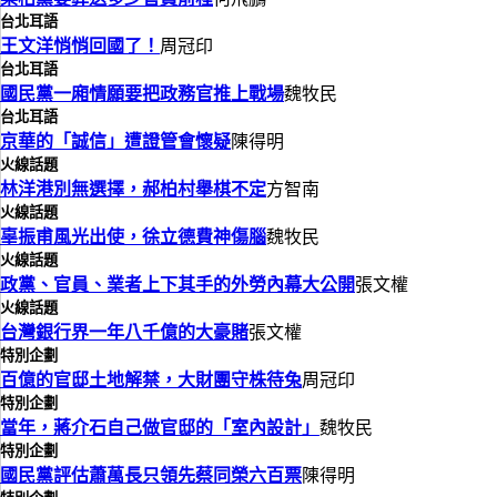
台北耳語
王文洋悄悄回國了！
周冠印
台北耳語
國民黨一廂情願要把政務官推上戰場
魏牧民
台北耳語
京華的「誠信」遭證管會懷疑
陳得明
火線話題
林洋港別無選擇，郝柏村舉棋不定
方智南
火線話題
辜振甫風光出使，徐立德費神傷腦
魏牧民
火線話題
政黨、官員、業者上下其手的外勞內幕大公開
張文權
火線話題
台灣銀行界一年八千億的大豪賭
張文權
特別企劃
百億的官邸土地解禁，大財團守株待兔
周冠印
特別企劃
當年，蔣介石自己做官邸的「室內設計」
魏牧民
特別企劃
國民黨評估蕭萬長只領先蔡同榮六百票
陳得明