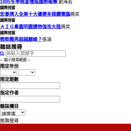
1995冬季晚宴禮服趨勢報導
劉海若
國際視窗
宏碁擠入全美十大優選多媒體電腦
周奕
國際視窗
ＡＩＧ拿圓明園遺物強攻大陸
周奕
國際視窗
微軟難再超越巔峰？
張涵
雜誌搜尋
─ 縮小搜尋範圍 ─
限定年份
限定期數
指定作者
雜誌欄目
進階搜尋