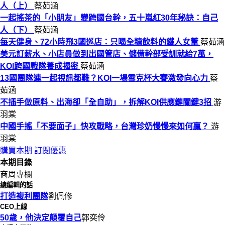
人（上）
蔡茹涵
一起搖茶的「小朋友」變跨國台幹，五十嵐紅30年秘訣：自己
人（下）
蔡茹涵
每天健身、72小時飛3國巡店：只喝全糖飲料的鐵人女董
蔡茹涵
美元訂薪水、小店員做到出國管店、儲備幹部受訓就給7萬，
KOI跨國戰隊養成揭密
蔡茹涵
13國團隊連一起視訊都難？KOI一場雪克杯大賽激發向心力
蔡
茹涵
不插手做原料、出海卻「全自助」，拆解KOI供應鏈關鍵3招
游
羽棠
中國手搖「不要面子」快攻戰略，台灣珍奶慢慢來如何贏？
游
羽棠
購買本期
訂閱優惠
本期目錄
商周專欄
總編輯的話
打造複利團隊
劉佩修
CEO上線
50歲，他決定顛覆自己
郭奕伶