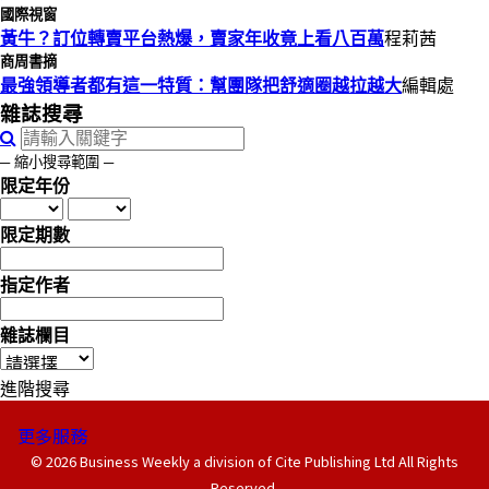
國際視窗
黃牛？訂位轉賣平台熱爆，賣家年收竟上看八百萬
程莉茜
商周書摘
最強領導者都有這一特質：幫團隊把舒適圈越拉越大
編輯處
雜誌搜尋
─ 縮小搜尋範圍 ─
限定年份
限定期數
指定作者
雜誌欄目
進階搜尋
更多服務
© 2026 Business Weekly a division of Cite Publishing Ltd All Rights
Reserved.