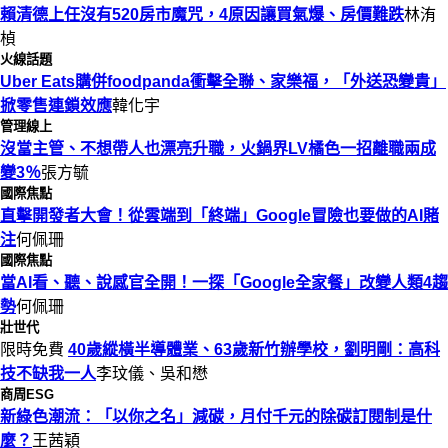
賴清德上任沒有520房市魔咒，4原因讓買氣爆、房價難跌
林洧
楨
火線話題
Uber Eats購併foodpanda衝擊全聯、家樂福，「外送恐變貴」
掀零售連鎖效應
韓化宇
管理線上
沒當主管、不想帶人也漂亮升職，火鍋界LV橘色一招離職兩成
變3％
張方毓
國際焦點
直擊開發者大會！從雲端到「終端」Google冒險也要做的AI賭
注
何佩珊
國際焦點
當AI看、聽、說感官全開！一探「Google全家餐」改變人類4趨
勢
何佩珊
壯世代
限時免費
40歲縱橫半導體業、63歲新竹辦學校，劉明剛：高科
技不缺我一人
李玟儀、吳和懋
商周ESG
新綠色潮流：「以你之名」減碳，月付千元的除碳訂閱制是什
麼？
王茜穎