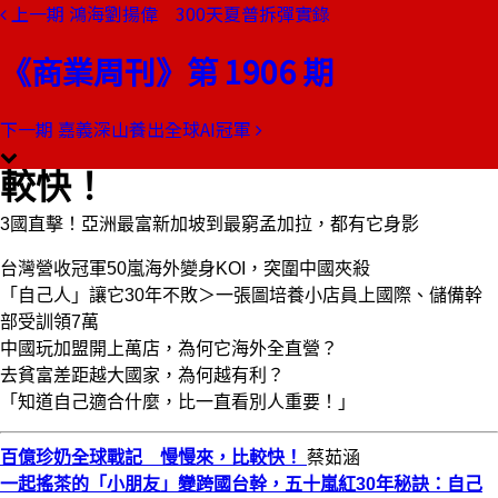
上一期
鴻海劉揚偉 300天夏普拆彈實錄
本期目錄
預覽文章
《商業周刊》第 1906 期
商業周刊第1906期
出刊日期：2024-05-23
下一期
嘉義深山養出全球AI冠軍
百億珍奶全球戰記 慢慢來，比
較快！
3國直擊！亞洲最富新加坡到最窮孟加拉，都有它身影
台灣營收冠軍50嵐海外變身KOI，突圍中國夾殺
「自己人」讓它30年不敗＞一張圖培養小店員上國際、儲備幹
部受訓領7萬
中國玩加盟開上萬店，為何它海外全直營？
去貧富差距越大國家，為何越有利？
「知道自己適合什麼，比一直看別人重要！」
百億珍奶全球戰記 慢慢來，比較快！
蔡茹涵
一起搖茶的「小朋友」變跨國台幹，五十嵐紅30年秘訣：自己