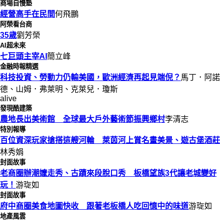
商場自慢塾
經營高手在民間
何飛鵬
阿榮看台商
35歲
劉芳榮
AI超未來
七巨頭主宰AI
簡立峰
金融時報精選
科技投資、勞動力仍輸美國，歐洲經濟再起見端倪？
馬丁．阿諾
德、山姆．弗萊明、克萊兒．瓊斯
alive
發現酷建築
農地長出美術館 全球最大戶外藝術節振興鄉村
李清志
特別報導
百位資深玩家搶搭這艘河輪 萊茵河上賞名畫美景、遊古堡酒莊
林秀娟
封面故事
老商圈辦潮嬤走秀、古蹟來段脫口秀 板橋望族3代讓老城變好
玩！
游琁如
封面故事
府中商圈美食地圖快收 跟著老板橋人吃回憶中的味道
游琁如
地產風雲