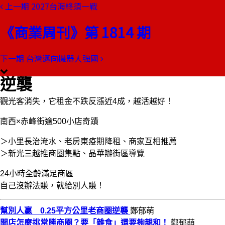
上一期
2027台海終須一戰
本期目錄
預覽文章
《商業周刊》第 1814 期
商業周刊第1814期
出刊日期：2022-08-18
下一期
台灣邁向機器人強國
幫別人贏 0.25平方公里老商圈
逆襲
觀光客消失，它租金不跌反漲近4成，越活越好！
南西×赤峰街逾500小店奇蹟
＞小里長治淹水、老房東疫期降租、商家互相推薦
＞新光三越推商圈集點、晶華辦街區導覽
24小時全齡滿足商區
自己沒辦法賺，就給別人賺！
幫別人贏 0.25平方公里老商圈逆襲
鄭郁萌
開店怎麼挑常勝商圈？要「雜食」還要夠親和！
鄭郁萌