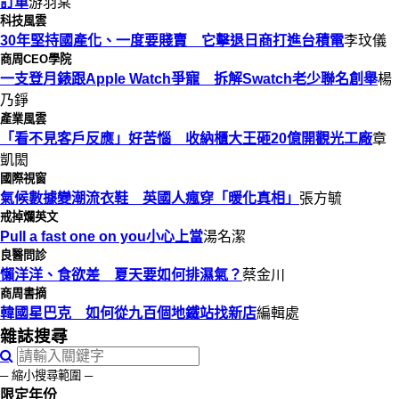
訂單
游羽棠
科技風雲
30年堅持國產化、一度要賤賣 它擊退日商打進台積電
李玟儀
商周CEO學院
一支登月錶跟Apple Watch爭寵 拆解Swatch老少聯名創舉
楊
乃錚
產業風雲
「看不見客戶反應」好苦惱 收納櫃大王砸20億開觀光工廠
章
凱閎
國際視窗
氣候數據變潮流衣鞋 英國人瘋穿「暖化真相」
張方毓
戒掉爛英文
Pull a fast one on you小心上當
湯名潔
良醫問診
懶洋洋、食欲差 夏天要如何排濕氣？
蔡金川
商周書摘
韓國星巴克 如何從九百個地鐵站找新店
編輯處
雜誌搜尋
─ 縮小搜尋範圍 ─
限定年份