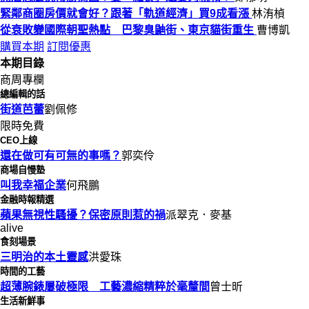
緊鄰商圈房價就會好？跟著「軌道經濟」買9成看漲
林洧楨
從衰敗變國際朝聖熱點 巴黎臭鼬街、東京貓街重生
曹博凱
購買本期
訂閱優惠
本期目錄
商周專欄
總編輯的話
街道芭蕾
劉佩修
限時免費
CEO上線
還在做可有可無的事嗎？
郭奕伶
商場自慢塾
叫我幸福企業
何飛鵬
金融時報精選
蘋果無視性騷擾？保密原則惹的禍
派翠克．麥基
alive
食刻場景
三明治的本土靈感
洪愛珠
時間的工藝
超薄腕錶屢破極限 工藝濃縮精粹於毫釐間
曾士昕
生活新鮮事