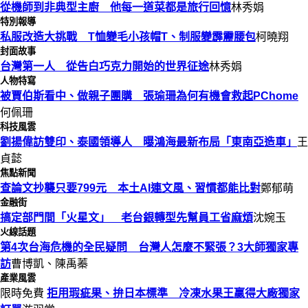
從機師到非典型主廚 他每一道菜都是旅行回憶
林秀娟
特別報導
私服改造大挑戰 T恤變毛小孩帽T、制服變霹靂腰包
柯曉翔
封面故事
台灣第一人 從告白巧克力開始的世界征途
林秀娟
人物特寫
被賈伯斯看中、做親子團購 張瑜珊為何有機會救起PChome
何佩珊
科技風雲
劉揚偉訪雙印、泰國領導人 曝鴻海最新布局「東南亞造車」
王
貞懿
焦點新聞
查論文抄襲只要799元 本土AI連文風、習慣都能比對
鄭郁萌
金融街
搞定部門間「火星文」 老台銀轉型先幫員工省麻煩
沈婉玉
火線話題
第4次台海危機的全民疑問 台灣人怎麼不緊張？3大師獨家專
訪
曹博凱、陳禹蓁
產業風雲
限時免費
拒用瑕疵果、拚日本標準 冷凍水果王贏得大廠獨家