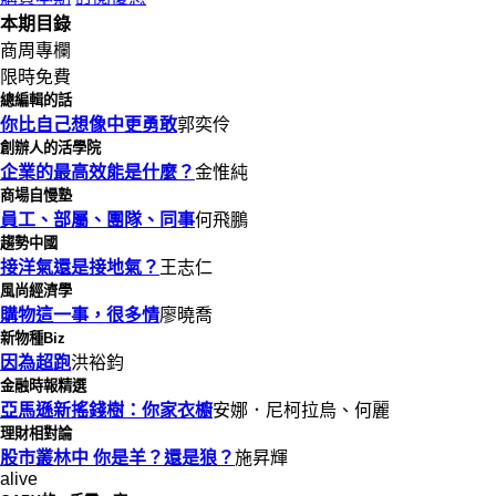
本期目錄
商周專欄
限時免費
總編輯的話
你比自己想像中更勇敢
郭奕伶
創辦人的活學院
企業的最高效能是什麼？
金惟純
商場自慢塾
員工、部屬、團隊、同事
何飛鵬
趨勢中國
接洋氣還是接地氣？
王志仁
風尚經濟學
購物這一事，很多情
廖曉喬
新物種Biz
因為超跑
洪裕鈞
金融時報精選
亞馬遜新搖錢樹：你家衣櫥
安娜．尼柯拉烏、何麗
理財相對論
股市叢林中 你是羊？還是狼？
施昇輝
alive