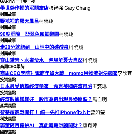
GARY的一千零一夜
舉世傑作裡的沉悶旅店
張智強 Gary Chang
封面故事
野地裡的露天風呂
柯曉翔
封面故事
90度垂降 翡翠色氤氳樂園
柯曉翔
封面故事
走20分就能到 山林中的碳酸泉
柯曉翔
封面故事
穿山攀岩、水道滑水 包場解憂大自然
柯曉翔
商周CEO學院
商周CEO學院》電商年貨大戰 momo用物流對決網家
李欣宜
投資焦點
日本最受信賴經濟學家 預言美國經濟風險
王姿琳
投資焦點
經濟數據樣樣好 股市為何出現最慘崩跌？
馬自明
產業風雲
智慧超商戰開打！ 統一先推iPhone化小七
曾如瑩
科技風雲
郭董砸百億拚AI 真能轉彎賺顧問財？
康育萍
國際焦點