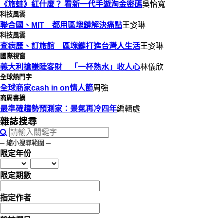
《旅蛙》紅什麼？ 看新一代手遊淘金密碼
吳怡寬
科技風雲
聯合國、MIT 都用區塊鏈解決痛點
王姿琳
科技風雲
查病歷、訂旅館 區塊鏈打進台灣人生活
王姿琳
國際視窗
義大利搶賺陸客財 「一杯熱水」收人心
林儀欣
全球熱門字
全球商家cash in on情人節
周強
商周書摘
最準確趨勢預測家：景氣再冷四年
編輯處
雜誌搜尋
─ 縮小搜尋範圍 ─
限定年份
限定期數
指定作者