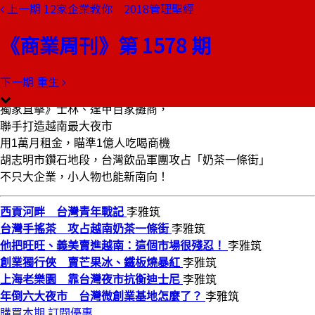
上一期
12家企業教你 2018管理聖經
本期目錄
預覽文章
《商業周刊》第 1578 期
商業周刊第1578期
出刊日期：2018-02-08
下一期
重生
西貢河畔 台灣青年戰記
獨家直擊》士林、逢甲百家攤商，
聯手打造越南最大夜市
用1萬月租金，瞄準1億人吃喝商機
胡志明市鑽石地段，台灣飲品軍團攻占「奶茶一條街」
不只大企業，小人物也能新南向！
西貢河畔 台灣青年戰記
李雅筑
台灣手搖茶 攻占越南奶茶一條街
李雅筑
他把旺旺、義美賣進越南：這個市場很殘忍！
李雅筑
創業獨行俠 賣芒果冰、鐵板燒暴紅
李雅筑
上海老樂園 靠台灣夜市抗衡迪士尼
李雅筑
年倒六大夜市 台灣微創業基地怎麼了？
李雅筑
購買本期
訂閱優惠