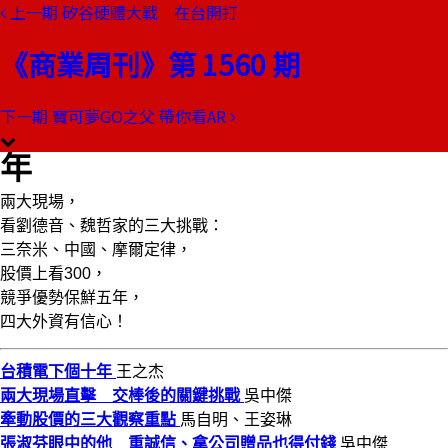
上一期
矽谷硬體大戰 在台開打
本期目錄
預覽文章
《商業周刊》第 1560 期
商業周刊第1560期
出刊日期：2017-10-05
下一期
寶可夢GO之父 帶你看AR
後張忠謀時代 台積電下個10
年
兩大現場，
看劉德音、魏哲家的三大挑戰：
三奈米、中國、摩爾定律，
股價上看300，
競爭優勢保鮮五年，
四大外資有信心！
台積電下個十年
王之杰
兩大現場直擊 交棒後的關鍵挑戰
吳中傑
牽動股價的三大觀察重點
馬自明、王姿琳
張淑芬眼中的他 重誠信、拿公司贈品也得付錢
吳中傑