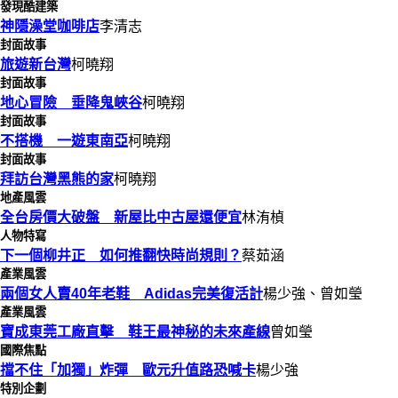
發現酷建築
神隱澡堂咖啡店
李清志
封面故事
旅遊新台灣
柯曉翔
封面故事
地心冒險 垂降鬼峽谷
柯曉翔
封面故事
不搭機 一遊東南亞
柯曉翔
封面故事
拜訪台灣黑熊的家
柯曉翔
地產風雲
全台房價大破盤 新屋比中古屋還便宜
林洧楨
人物特寫
下一個柳井正 如何推翻快時尚規則？
蔡茹涵
產業風雲
兩個女人賣40年老鞋 Adidas完美復活計
楊少強、曾如瑩
產業風雲
寶成東莞工廠直擊 鞋王最神秘的未來產線
曾如瑩
國際焦點
擋不住「加獨」炸彈 歐元升值路恐喊卡
楊少強
特別企劃