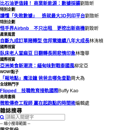
比石油更值錢！ 商業新能源：數據採礦
劉致昕
特別企劃
讀懂「失敗數據」 造就最大3D列印平台
劉致昕
特別企劃
怪手界Airbnb 不只出租 更挖出新商機
劉致昕
產業風雲
自斷九成訂單賭轉型 信邦電連續八年大成長
林洧楨
國際視窗
臥床老人當麻豆 日翻轉長照悲情印象
林瓊華
國際視窗
亞洲美食新潮流：緬甸味對戰泰國風
柳定亞
WOW!點子
「報地點」魔法鐘 爸爸去哪免查勤
周大為
全球熱門字
Flipped 技職教育接軌國際
Buffy Kao
商周書摘
微軟傳奇工程師 贏在起跑點的時間術
編輯處
雜誌搜尋
─ 縮小搜尋範圍 ─
限定年份