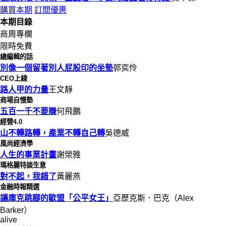
購買本期
訂閱優惠
本期目錄
商周專欄
限時免費
總編輯的話
別像一個留著別人屁股印的坐墊
郭奕伶
CEO上線
路人甲的力量
王文靜
商場自慢塾
五百一千不要賺
何飛鵬
經營4.0
山不轉路轉，產業不轉自己轉
吳德威
風尚經濟學
人生的事業計畫
謝榮雅
瑪格麗特談生意
對不起，我錯了
黃麗燕
金融時報精選
讓庫克跳腳的歐盟「公平女王」
亞歷克斯．巴克（Alex
Barker）
alive