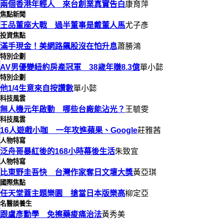
兩個香港年輕人 來台創業真實告白
康育萍
焦點新聞
王品董座大戰 過半董事是戴董人馬
尤子彥
投資焦點
滿手現金！美網路飆股沒在怕升息
蕭勝鴻
特別企劃
AV男優變紐約房產冠軍 38歲年賺8.3億
單小懿
特別企劃
他1/4生意來自按讚數
單小懿
科技風雲
無人機元年啟動 哪些台廠能沾光？
王毓雯
科技風雲
16人遊戲小咖 一年攻進蘋果、Google
莊雅茜
人物特寫
泛舟哥暴紅後的168小時幕後生活
朱致宜
人物特寫
比東野圭吾快 台灣作家奪日文壇大獎
黃亞琪
國際焦點
任天堂蓋主題樂園 搶當日本版樂高
柳定亞
名醫談養生
跟盧彥勳學 免擦藥痠痛治法
黃秀美