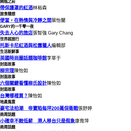
開瓶之前
帶保護罩的紅酒
林裕森
旅食隨想
便當，在熱情與冷靜之間
葉怡蘭
GARY的一千零一夜
失去人心的旅店
張智強 Gary Chang
世界超旅行
托斯卡尼紅酒與松露獵人
編輯部
生活新鮮事
英國時尚圈話題咖啡館
李莘于
封面故事
柳宗理
陳怡如
封面故事
六個關鍵看懂柳氏設計
陳怡如
封面故事
台灣哪裡買？
陳怡如
地產風雲
豪宅法拍潮 帝寶陷每坪200萬保衛戰
張舒婷
商周話題
小確幸不敵低薪 港人移台只是假象
康育萍
商周話題