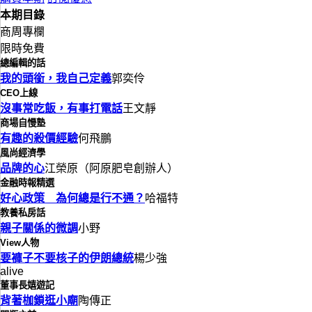
本期目錄
商周專欄
限時免費
總編輯的話
我的頭銜，我自己定義
郭奕伶
CEO上線
沒事常吃飯，有事打電話
王文靜
商場自慢塾
有趣的殺價經驗
何飛鵬
風尚經濟學
品牌的心
江榮原（阿原肥皂創辦人）
金融時報精選
好心政策 為何總是行不通？
哈福特
教養私房話
親子關係的微調
小野
View人物
要褲子不要核子的伊朗總統
楊少強
alive
董事長嬉遊記
背著枷鎖逛小廟
陶傳正