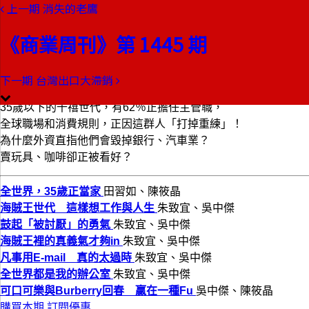
上一期
消失的老鷹
本期目錄
預覽文章
《商業周刊》第 1445 期
商業周刊第1445期
出刊日期：2015-07-23
下一期
台灣出口大滯銷
全世界35歲正當家
35歲以下的千禧世代，有62％正擔任主管職，
全球職場和消費規則，正因這群人「打掉重練」！
為什麼外資直指他們會毀掉銀行、汽車業？
賣玩具、咖啡卻正被看好？
全世界，35歲正當家
田習如、陳筱晶
海賊王世代 這樣想工作與人生
朱致宜、吳中傑
鼓起「被討厭」的勇氣
朱致宜、吳中傑
海賊王裡的真義氣才夠in
朱致宜、吳中傑
凡事用E-mail 真的太過時
朱致宜、吳中傑
全世界都是我的辦公室
朱致宜、吳中傑
可口可樂與Burberry回春 贏在一種Fu
吳中傑、陳筱晶
購買本期
訂閱優惠