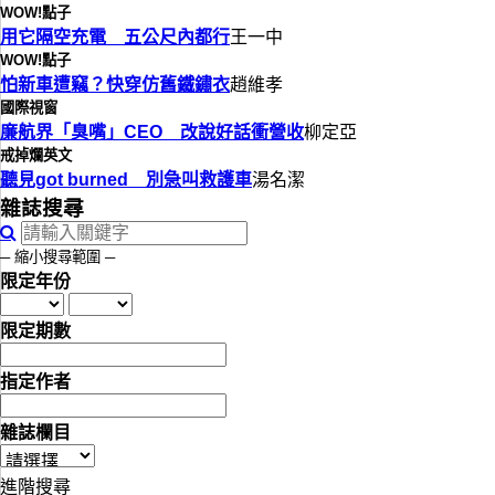
WOW!點子
用它隔空充電 五公尺內都行
王一中
WOW!點子
怕新車遭竊？快穿仿舊鐵鏽衣
趙維孝
國際視窗
廉航界「臭嘴」CEO 改說好話衝營收
柳定亞
戒掉爛英文
聽見got burned 別急叫救護車
湯名潔
雜誌搜尋
─ 縮小搜尋範圍 ─
限定年份
限定期數
指定作者
雜誌欄目
進階搜尋