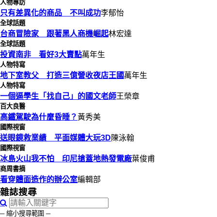
人物專訪
只有差異化的商品 不叫成功
李郁怡
全球話題
台商冒險家 跟著黑人商機崛起
林宏達
全球話題
投資南非 看好3大賣點
萬年生
人物特寫
地下室教父 打造三億營收夜店王國
萬年生
人物特寫
一個逼學生「找自己」的國文老師
王榮章
百大良醫
高鐵駕駛為什麼昏睡？
黃秀美
國際視窗
送眼鏡救業績 平面媒體大玩3D
陳泳翰
國際視窗
冰島火山我不怕 印尼搶蓋地熱發電廠
葉俊甫
商周書摘
看穿體面造作的辦公室
編輯部
雜誌搜尋
─ 縮小搜尋範圍 ─