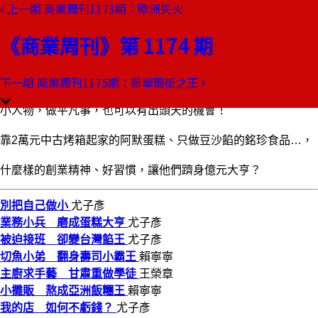
上一期
商業周刊1173期：歐洲失火
本期目錄
預覽文章
《商業周刊》第 1174 期
商業周刊第1174期
出刊日期：2010-05-20
下一期
商業周刊1175期：新華爾街之王
別把自己做小
小人物，做平凡事，也可以有出頭天的機會！
靠2萬元中古烤箱起家的阿默蛋糕、只做豆沙餡的銘珍食品…，
什麼樣的創業精神、好習慣，讓他們躋身億元大亨？
別把自己做小
尤子彥
業務小兵 磨成蛋糕大亨
尤子彥
被迫接班 卻變台灣餡王
尤子彥
切魚小弟 翻身壽司小霸王
賴寧寧
主廚求手藝 甘肅重做學徒
王榮章
小攤販 熬成亞洲飯糰王
賴寧寧
我的店 如何不虧錢？
尤子彥