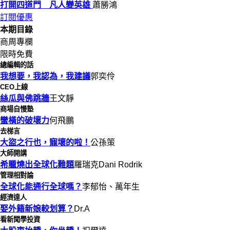
打開四道門 凡人變英雄
蕭勝鴻
訂閱優惠
本期目錄
商周專欄
限時免費
總編輯的話
我想要，我認為，我建議
郭奕伶
CEO上線
絲瓜與佛跳牆
王文靜
商場自慢塾
蠻橫的破壞力
何飛鵬
去梯言
大盜之行也，寵壞的啦！
公孫策
大師開講
希臘燒出全球化難題
羅瑞克Dani Rodrik
管理相對論
全球化能通行全球嗎？
李郁怡、萬年生
經濟達人
娶外籍新娘較划算？
Dr.A
看新聞學投資