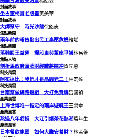
閱讀台灣最美河景
楊語芸
封面故事
坐古董椅賞老版畫
黃美華
封面故事
大師聚守 時光沙龍
徐銘志
焦點新聞
兩年前的報告點出民工高壓危機
韓斌
焦點新聞
落難股王益通 爆股東與董座爭議
林易萱
焦點人物
剖析馬政府頭號財經戰將陳冲
賀先蕙
科技風雲
阿布達比：我們才是晶圓老二！
林宏達
科技風雲
台南幫做網路遊戲 大打免費牌
呂國禎
產業風雲
上海世博唯一指定的兩岸遊艇王
王榮章
產業風雲
熬過八年虧損 大江引爆茶花熱潮
萬年生
產業風雲
日本餐飲龍頭 如何大賺安養財？
林孟儀