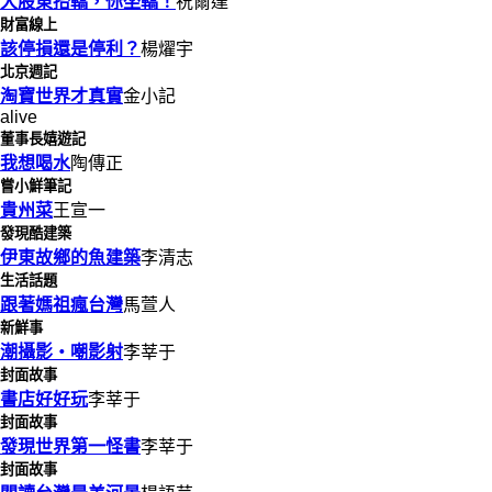
大股東抬轎，你坐轎！
祝爾達
財富線上
該停損還是停利？
楊燿宇
北京週記
淘寶世界才真實
金小記
alive
董事長嬉遊記
我想喝水
陶傳正
嘗小鮮筆記
貴州菜
王宣一
發現酷建築
伊東故鄉的魚建築
李清志
生活話題
跟著媽祖瘋台灣
馬萱人
新鮮事
潮攝影‧嘲影射
李莘于
封面故事
書店好好玩
李莘于
封面故事
發現世界第一怪書
李莘于
封面故事