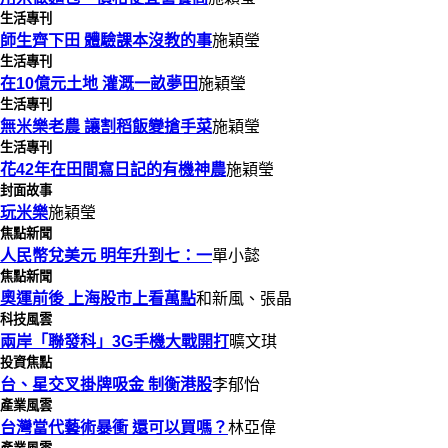
生活專刊
師生齊下田 體驗課本沒教的事
施穎瑩
生活專刊
在10億元土地 灌溉一畝夢田
施穎瑩
生活專刊
無米樂老農 讓割稻飯變搶手菜
施穎瑩
生活專刊
花42年在田間寫日記的有機神農
施穎瑩
封面故事
玩米樂
施穎瑩
焦點新聞
人民幣兌美元 明年升到七：一
單小懿
焦點新聞
奧運前後 上海股市上看萬點
和新風、張晶
科技風雲
兩岸「聯發科」3G手機大戰開打
曠文琪
投資焦點
台、星交叉掛牌吸金 制衡港股
李郁怡
產業風雲
台灣當代藝術暴衝 還可以買嗎？
林亞偉