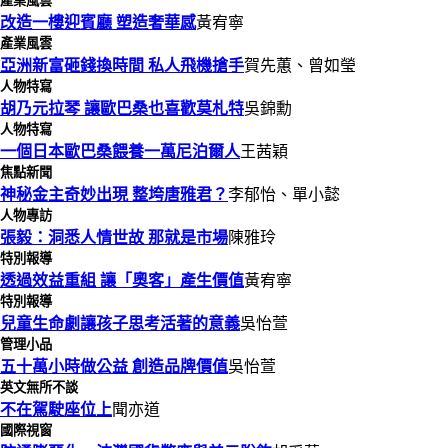
產業風雲
改造一樓迎賓廳 塑造奢華感
黃宥寧
產業風雲
亞洲新富砸錢換時間 私人飛機搶手
賀先蕙、曾如瑩
人物特寫
胡乃元拉琴 讓歐巴桑也喜歡莫札特
吳錦勳
人物特寫
一個日本歐巴桑餵養一萬尼泊爾人
王茜穎
焦點新聞
神秘金主奇妙出現 整垮唐雅君？
李郁怡、單小懿
人物專訪
張毅：洞悉人情世故 那就是市場
陳雅玲
特別報導
透過效益重組 讓「奧客」產生價值
黃宥寧
特別報導
兒童生命劇讓孩子思考活著的意義
吳怡萱
管理小品
五十萬小時做公益 創造品牌價值
吳怡萱
英文無所不談
不在駕駛座位上
聞亦道
國際視窗