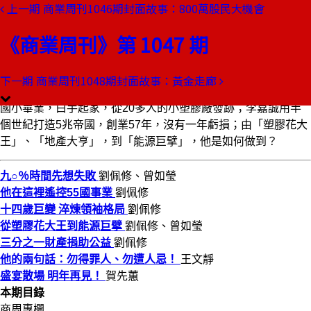
上一期
商業周刊1046期封面故事：800萬股民大機會
本期目錄
預覽文章
《商業周刊》第 1047 期
商業周刊第1047期
出刊日期：2007-12-13
下一期
商業周刊1048期封面故事：黃金走廊
李嘉誠傳奇
國小畢業，白手起家，從20多人的小塑膠廠發跡；李嘉誠用半
個世紀打造5兆帝國，創業57年，沒有一年虧損；由「塑膠花大
王」、「地產大亨」，到「能源巨擘」，他是如何做到？
九○％時間先想失敗
劉佩修、曾如瑩
他在這裡遙控55國事業
劉佩修
十四歲巨變 淬煉領袖格局
劉佩修
從塑膠花大王到能源巨擘
劉佩修、曾如瑩
三分之一財產捐助公益
劉佩修
他的兩句話：勿得罪人、勿遭人忌！
王文靜
盛宴散場 明年再見！
賀先蕙
本期目錄
商周專欄