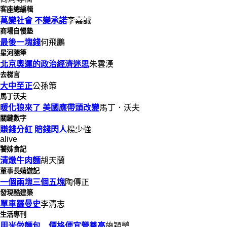
客座總編輯
萬變社會 不變承諾
李嘉誠
商場自慢塾
最後一塊錢
何飛鵬
星河隨筆
北京奧運的政治經濟迷思
朱雲漢
去梯言
大中至正
公孫策
馬丁沃夫
暖化狼來了 美國應帶頭改變
馬丁．沃夫
關鍵數字
賺錢分紅 賠錢閃人
楊少強
alive
饕姊食記
清燉牛肉麵
胡天蘭
董事長嬉遊記
一個兩塊三個五塊
陶傳正
發現酷建築
單車羅曼史
李清志
生活專刊
用米做麵包 價格便宜營養高
施穎瑩