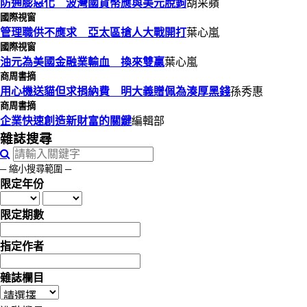
防通膨惡化 波灣國貨幣應與美元脫鉤
胡采蘋
國際視窗
管理職供不應求 亞太區搶人大戰開打
葉心嵐
國際視窗
油元為美國金融業輸血 換來雙贏
葉心嵐
商周書摘
用心機送貓但求捐納費 明大義贈佩為湊厚黑錢
孫秀惠
商周書摘
企業快速創造新財富的關鍵
編輯部
雜誌搜尋
─ 縮小搜尋範圍 ─
限定年份
限定期數
指定作者
雜誌欄目