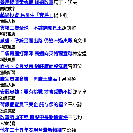
善用經濟黃金期 加速改革
馬丁．沃夫
關鍵數字
藝術投資 易長住「套房」
楊少強
焦點人物
貨櫃工變全球 不鏽鋼餐具王
胡釗維
科技風雲
威盛、矽統另闢出路 仍逃不過夾殺
曠文琪
科技風雲
口袋電腦打頭陣 高通向英特爾宣戰
林宏達
科技風雲
面板、IC最受惠 組裝廠面臨洗牌
曾如瑩
焦點新聞
賺完奧運商機 再賺王建民！
呂國禎
焦點人物
安藤忠雄：要有挑戰 才會感動不斷
鄭呈皇
投資焦點
荷銀便宜買下東企 託存保的福？
單小懿
投資焦點
改革勢頭不墜 菲股中長期續看漲
王志鈞
人物特寫
他花二十五年發現台灣新物種
李盈穎