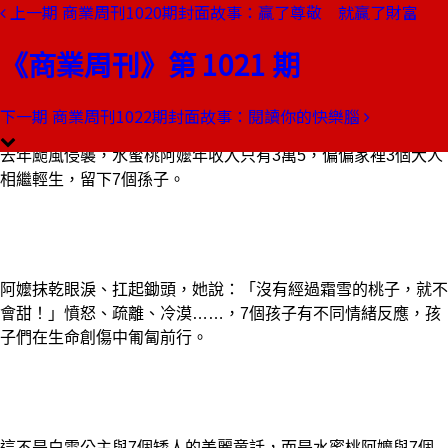
上一期
商業周刊1020期封面故事：贏了尊敬 就贏了財富
本期目錄
預覽文章
《商業周刊》第 1021 期
商業周刊第1021期
出刊日期：2007-06-14
下一期
商業周刊1022期封面故事：閱讀你的快樂腦
水蜜桃阿媽
去年颱風侵襲，水蜜桃阿嬤年收入只有3萬5，偏偏家裡3個大人
相繼輕生，留下7個孫子。
阿嬤抹乾眼淚、扛起鋤頭，她說：「沒有經過霜雪的桃子，就不
會甜！」憤怒、疏離、冷漠……，7個孩子有不同情緒反應，孩
子們在生命創傷中匍匐前行。
這不是白雪公主與7個矮人的美麗童話，而是水蜜桃阿嬤與7個