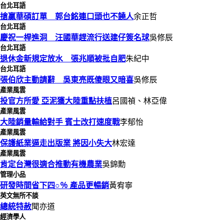
台北耳語
搶贏華碩訂單 郭台銘連口頭也不饒人
余正哲
台北耳語
慶祝一桿進洞 汪國華趕流行送建仔簽名球
吳修辰
台北耳語
退休金新規定放水 張兆順被批自肥
朱紀中
台北耳語
張伯欣主動請辭 吳東亮既傻眼又暗喜
吳修辰
產業風雲
投官方所愛 亞泥獲大陸重點扶植
呂國禎、林亞偉
產業風雲
大陸銷量輸給對手 賓士改打速度戰
李郁怡
產業風雲
保護紙業逼走出版業 將因小失大
林宏達
產業風雲
肯定台灣很適合推動有機農業
吳錦勳
管理小品
研發時間省下四○％ 產品更暢銷
黃宥寧
英文無所不談
總統特赦
聞亦道
經濟學人