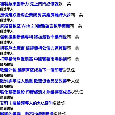
複製蘋果創新力 先上四門必修課
賴 美
經濟學人
房價走跌抵消企業成長 美經濟難跨大步
賴 美
經濟學人
網路當教室 Web 2.0翻新語言教學商機
賴 美
經濟學人
強制撤銷新藥專利 將扼殺救命藥問世
賴 美
經濟學人
與客戶太麻吉 信評機構公信力遭質疑
賴 美
經濟學人
打擊暴發戶聲浪高 中國奢華市場挨刮
賴 美
國際視窗
軟體外包 越南有望成為下一個印度
彭浩偉
國際視窗
歐洲逾半成人過重 歐盟促食品業改善
尹人傑
國際視窗
強化基礎建設 印度經濟才能維持高成長
彭浩偉
商周書摘
艾科卡檢驗領導人的九C原則
編輯部
商周書摘
斷腳的螞蟻 爬不出經營困境
編輯部