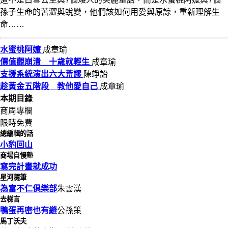
孫子生命的苦澀與蛻變，他們該如何用愛與原諒，重新理解生
命……
水蜜桃阿嬤
成章瑜
價值觀崩潰 十歲就輕生
成章瑜
支援系統演出六大荒謬
陳竫詒
趁黃金五階段 教他愛自己
成章瑜
本期目錄
商周專欄
限時免費
總編輯的話
小豹回山
商場自慢塾
寫完計畫就成功
星河隨筆
為富不仁俱樂部
朱雲漢
去梯言
鴨蛋再密也有縫
公孫策
馬丁沃夫