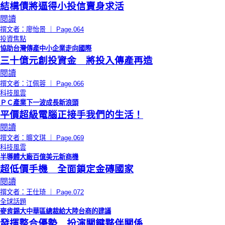
結構債將逼得小投信賣身求活
閱讀
撰文者：廖怡景 ｜ Page.064
投資焦點
協助台灣傳產中小企業走向國際
三十億元創投資金 將投入傳產再造
閱讀
撰文者：江佩蓉 ｜ Page.066
科技風雲
ＰＣ產業下一波成長新浪頭
平價超級電腦正接手我們的生活！
閱讀
撰文者：曠文琪 ｜ Page.069
科技風雲
半導體大廠百億美元新商機
超低價手機 全面鎖定金磚國家
閱讀
撰文者：王仕琦 ｜ Page.072
全球話題
麥肯錫大中華區總裁給大陸台商的建議
發揮整合優勢 扮演關鍵夥伴關係