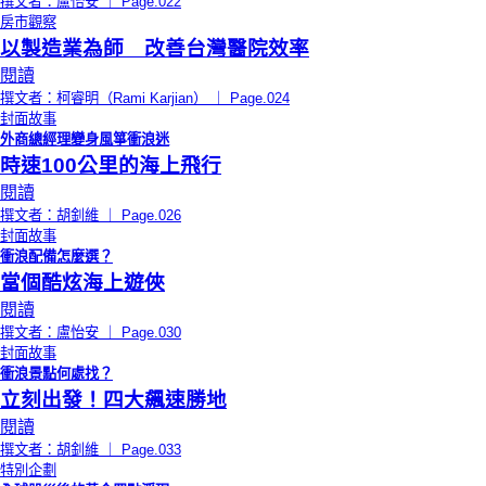
撰文者：盧怡安 ｜ Page.022
房市觀察
以製造業為師 改善台灣醫院效率
閱讀
撰文者：柯睿明（Rami Karjian） ｜ Page.024
封面故事
外商總經理變身風箏衝浪迷
時速100公里的海上飛行
閱讀
撰文者：胡釗維 ｜ Page.026
封面故事
衝浪配備怎麼選？
當個酷炫海上遊俠
閱讀
撰文者：盧怡安 ｜ Page.030
封面故事
衝浪景點何處找？
立刻出發！四大飆速勝地
閱讀
撰文者：胡釗維 ｜ Page.033
特別企劃