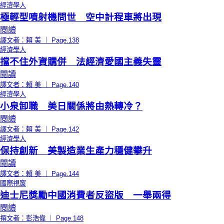
經濟學人
極輕型噴射機問世 空中計程車將出現
閱讀
譯文者：賴 美 ｜ Page.138
經濟學人
擋不住外資購併 法經濟愛國主義失靈
閱讀
譯文者：賴 美 ｜ Page.140
經濟學人
小泉卸職 美日關係將由熱轉冷？
閱讀
譯文者：賴 美 ｜ Page.142
經濟學人
保持創新 美製造業生產力穩健攀升
閱讀
譯文者：賴 美 ｜ Page.144
國際視窗
迪士尼獎勵中國消費者反盜版 一舉兩得
閱讀
撰文者：彭浩偉 ｜ Page.148