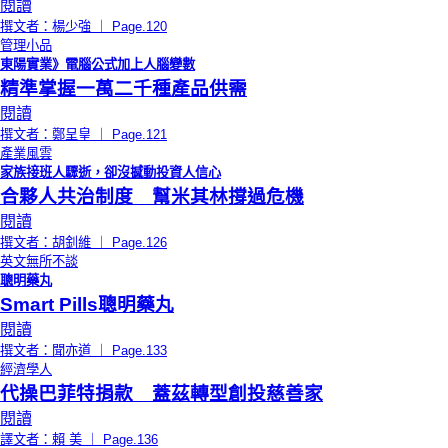
閱讀
撰文者：楊少強 ｜ Page.120
管理小品
東陽實業》電腦公式加上人腦變數
精準掌握一萬二千種產品供需
閱讀
撰文者：鄭呈皇 ｜ Page.121
產業風雲
家族接班人驟逝，卻沒撼動投資人信心
合夥人共治制度 幫米其林撐過危機
閱讀
撰文者：胡釗維 ｜ Page.126
英文無所不談
聰明藥丸
Smart Pills聰明藥丸
閱讀
撰文者：聞亦道 ｜ Page.133
經濟學人
代操巴菲特捐款 蓋茲轉型創投慈善家
閱讀
譯文者：賴 美 ｜ Page.136