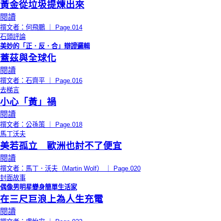
黃金從垃圾提煉出來
閱讀
撰文者：何飛鵬 ｜ Page.014
石頭評論
美妙的「正．反．合」辯證邏輯
蓋茲與全球化
閱讀
撰文者：石齊平 ｜ Page.016
去梯言
小心「黃」禍
閱讀
撰文者：公孫策 ｜ Page.018
馬丁沃夫
美若孤立 歐洲也討不了便宜
閱讀
撰文者：馬丁．沃夫（Martin Wolf） ｜ Page.020
封面故事
偶像男明星變身簡單生活家
在三尺巨浪上為人生充電
閱讀