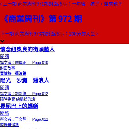
上一期
商業周刊971期封面故事：十年後 孩子，誰來教？
本期目錄
預覽文章
《商業周刊》第 972 期
小吃大學問
捷運站旁古亭果汁吧
閱讀
下一期
商業周刊973期封面故事：200分的人生
撰文者：舒國治 ｜ Page.007
董事長嬉遊記
懷念紐奧良的街頭藝人
閱讀
撰文者：陶傳正 ｜ Page.010
封面故事
冒險熱 衝浪篇
陽光 沙灘 獵浪人
閱讀
撰文者：胡釗維 ｜ Page.012
限時免費
總編輯的話
長尾巴上的螞蟻
閱讀
撰文者：王文靜 ｜ Page.012
商場自慢塾