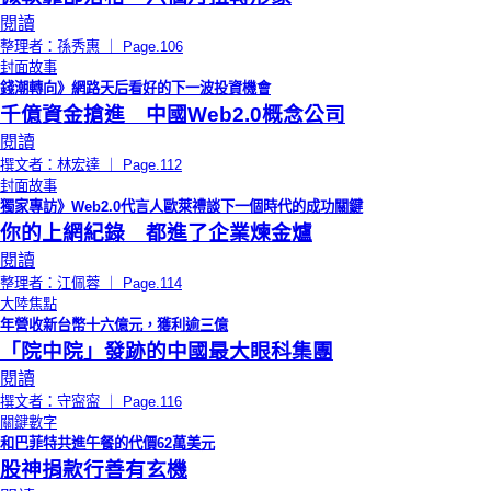
閱讀
整理者：孫秀惠 ｜ Page.106
封面故事
錢潮轉向》網路天后看好的下一波投資機會
千億資金搶進 中國Web2.0概念公司
閱讀
撰文者：林宏達 ｜ Page.112
封面故事
獨家專訪》Web2.0代言人歐萊禮談下一個時代的成功關鍵
你的上網紀錄 都進了企業煉金爐
閱讀
整理者：江佩蓉 ｜ Page.114
大陸焦點
年營收新台幣十六億元，獲利逾三億
「院中院」發跡的中國最大眼科集團
閱讀
撰文者：守寍寍 ｜ Page.116
關鍵數字
和巴菲特共進午餐的代價62萬美元
股神捐款行善有玄機