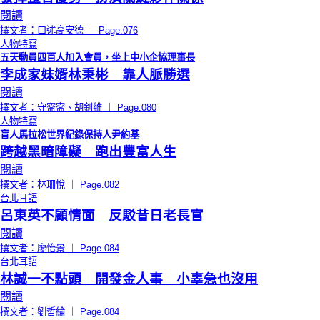
閱讀
撰文者：口述高安德 ｜ Page.076
人物特寫
五天動員四百人加入會員，坐上中小企協理事長
李成家妹婿林秉彬 靠人脈勝選
閱讀
撰文者：守寍寍、胡釗維 ｜ Page.080
人物特寫
盲人馬拉松世界紀錄保持人尹約基
跨越黑暗障礙 跑出豐富人生
閱讀
撰文者：林珊悅 ｜ Page.082
台北耳語
呂東英不顧情面 反駁昔日老長官
閱讀
撰文者：廖怡景 ｜ Page.084
台北耳語
林誠一不點頭 開發金人事 小辜急也沒用
閱讀
撰文者：劉哲綸 ｜ Page.084