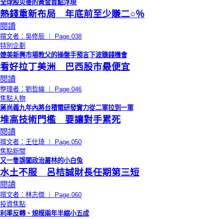
全球股災後的黃金買點浮現
熱錢重新布局 年底前至少賺二○％
閱讀
撰文者：吳修辰 ｜ Page.038
特別企劃
媲美新興市場教父的操盤手預言下波賺錢機會
看好拉丁美洲 巴西股市最便宜
閱讀
整理者：劉哲綸 ｜ Page.046
焦點人物
蔣尚義九年內將台積電研發實力從二軍拉到一軍
堆高技術門檻 要讓對手累死
閱讀
撰文者：王仕琦 ｜ Page.050
焦點新聞
又一隻誤闖政治叢林的小白兔
水土不服 呂桔誠財長任期第三短
閱讀
撰文者：林志傑 ｜ Page.060
投資焦點
利率反轉、規模兩年半縮小五成