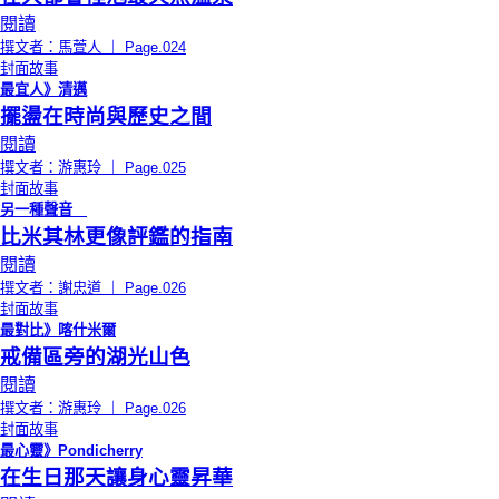
閱讀
撰文者：馬萱人 ｜ Page.024
封面故事
最宜人》清邁
擺盪在時尚與歷史之間
閱讀
撰文者：游惠玲 ｜ Page.025
封面故事
另一種聲音
比米其林更像評鑑的指南
閱讀
撰文者：謝忠道 ｜ Page.026
封面故事
最對比》喀什米爾
戒備區旁的湖光山色
閱讀
撰文者：游惠玲 ｜ Page.026
封面故事
最心靈》Pondicherry
在生日那天讓身心靈昇華