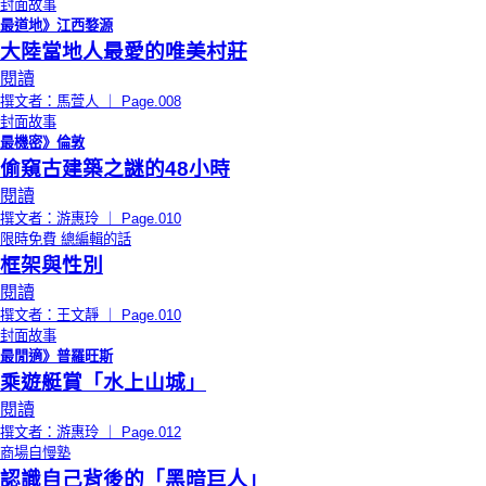
封面故事
最道地》江西婺源
大陸當地人最愛的唯美村莊
閱讀
撰文者：馬萱人 ｜ Page.008
封面故事
最機密》倫敦
偷窺古建築之謎的48小時
閱讀
撰文者：游惠玲 ｜ Page.010
限時免費
總編輯的話
框架與性別
閱讀
撰文者：王文靜 ｜ Page.010
封面故事
最閒適》普羅旺斯
乘遊艇賞「水上山城」
閱讀
撰文者：游惠玲 ｜ Page.012
商場自慢塾
認識自己背後的「黑暗巨人」