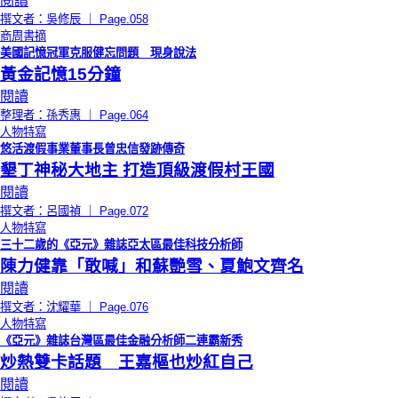
閱讀
撰文者：吳修辰 ｜ Page.058
商周書摘
美國記憶冠軍克服健忘問題 現身說法
黃金記憶15分鐘
閱讀
整理者：孫秀惠 ｜ Page.064
人物特寫
悠活渡假事業董事長曾忠信發跡傳奇
墾丁神秘大地主 打造頂級渡假村王國
閱讀
撰文者：呂國禎 ｜ Page.072
人物特寫
三十二歲的《亞元》雜誌亞太區最佳科技分析師
陳力健靠「敢喊」和蘇艷雪、夏鮑文齊名
閱讀
撰文者：沈耀華 ｜ Page.076
人物特寫
《亞元》雜誌台灣區最佳金融分析師二連霸新秀
炒熱雙卡話題 王嘉樞也炒紅自己
閱讀