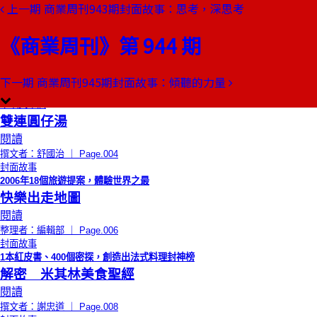
上一期
商業周刊943期封面故事：思考，深思考
本期目錄
預覽文章
《商業周刊》第 944 期
小吃大學問
內湖老張胡椒餅
閱讀
下一期
商業周刊945期封面故事：傾聽的力量
撰文者：舒國治 ｜ Page.004
小吃大學問
雙連圓仔湯
閱讀
撰文者：舒國治 ｜ Page.004
封面故事
2006年18個旅遊提案，體驗世界之最
快樂出走地圖
閱讀
整理者：編輯部 ｜ Page.006
封面故事
1本紅皮書、400個密探，創造出法式料理封神榜
解密 米其林美食聖經
閱讀
撰文者：謝忠道 ｜ Page.008