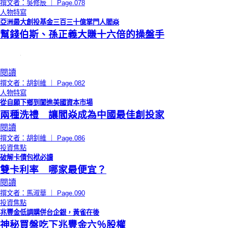
撰文者：吳修辰 ｜ Page.078
人物特寫
亞洲最大創投基金三百三十億掌門人閻焱
幫錢伯斯、孫正義大賺十六倍的操盤手
閱讀
撰文者：胡釗維 ｜ Page.082
人物特寫
從自願下鄉到闖進美國資本市場
兩種洗禮 讓閻焱成為中國最佳創投家
閱讀
撰文者：胡釗維 ｜ Page.086
投資焦點
破解卡債包袱必讀
雙卡利率 哪家最便宜？
閱讀
撰文者：馬淑華 ｜ Page.090
投資焦點
兆豐金低調購併台企銀，黃雀在後
神秘買盤吃下兆豐金六％股權