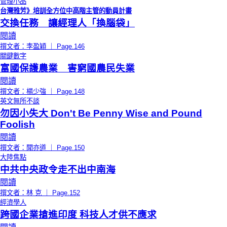
管理小品
台灣雅芳》培訓全方位中高階主管的動員計畫
交換任務 讓經理人「換腦袋」
閱讀
撰文者：李盈穎 ｜ Page.146
關鍵數字
富國保護農業 害窮國農民失業
閱讀
撰文者：楊少強 ｜ Page.148
英文無所不談
勿因小失大 Don't Be Penny Wise and Pound
Foolish
閱讀
撰文者：聞亦道 ｜ Page.150
大陸焦點
中共中央政令走不出中南海
閱讀
撰文者：林 克 ｜ Page.152
經濟學人
跨國企業搶進印度 科技人才供不應求