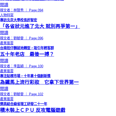
閱讀
撰文者：林賢秀 ｜ Page.094
人物特寫
專訪北京大學校長許智宏
「各省狀元進了北大 就別再爭第一」
閱讀
撰文者：劉毓雯 ｜ Page.096
產業風雲
台南担仔麵就地轉型，吸引年輕客群
五十年老店 最後一搏？
閱讀
撰文者：李盈穎 ｜ Page.100
產業風雲
專注貼標市場，十年拿十個創新獎
為鐵馬上流行彩妝 它拿下世界第一
閱讀
撰文者：劉毓雯 ｜ Page.102
產業風雲
樂高結合麻省理工研發二十一年
積木裝上ＣＰＵ 反攻電腦遊戲