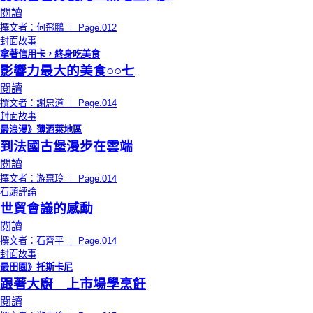
閱讀
撰文者：何飛鵬 ｜ Page.012
封面故事
拿著信用卡，終身吃美食
影響力最大的美食○○七
閱讀
撰文者：謝忠道 ｜ Page.014
封面故事
最浪漫》薄酒萊地區
到法國古堡漫步在雲端
閱讀
撰文者：游惠玲 ｜ Page.014
石頭評論
世貿會議的感動
閱讀
撰文者：石齊平 ｜ Page.014
封面故事
最田園》托斯卡尼
跟著大廚 上市場學烹飪
閱讀