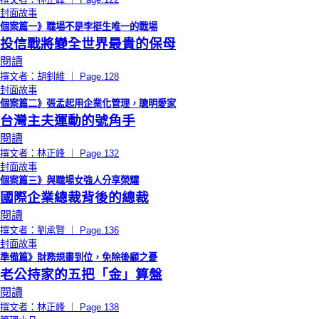
封面故事
個案篇一》職場不是李挺生唯一的戰場
投信戰將變全世界最貴的保母
閱讀
撰文者：胡釗維 ｜ Page.128
封面故事
個案篇二》張孟起用企業化管理，聰明愛家
台灣主夫運動的號角手
閱讀
撰文者：林正峰 ｜ Page.132
封面故事
個案篇三》與職場女強人分享榮耀
國際企業總裁背後的總裁
閱讀
撰文者：劉承賢 ｜ Page.136
封面故事
準備篇》財務規畫到位，免除後顧之憂
老公持家的五把「金」算盤
閱讀
撰文者：林正峰 ｜ Page.138