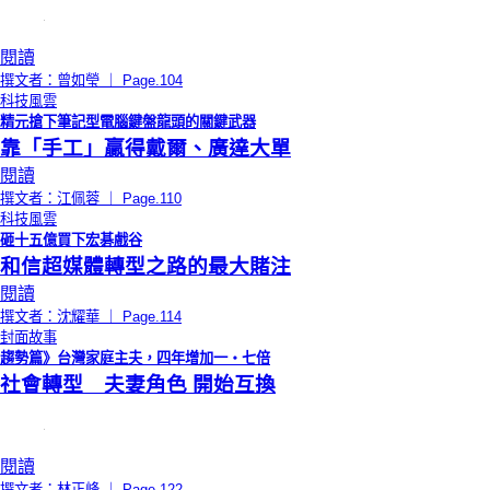
閱讀
撰文者：曾如瑩 ｜ Page.104
科技風雲
精元搶下筆記型電腦鍵盤龍頭的關鍵武器
靠「手工」贏得戴爾、廣達大單
閱讀
撰文者：江佩蓉 ｜ Page.110
科技風雲
砸十五億買下宏碁戲谷
和信超媒體轉型之路的最大賭注
閱讀
撰文者：沈耀華 ｜ Page.114
封面故事
趨勢篇》台灣家庭主夫，四年增加一‧七倍
社會轉型 夫妻角色 開始互換
閱讀
撰文者：林正峰 ｜ Page.122