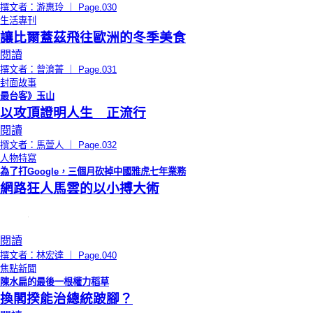
撰文者：游惠玲 ｜ Page.030
生活專刊
讓比爾蓋茲飛往歐洲的冬季美食
閱讀
撰文者：曾淯菁 ｜ Page.031
封面故事
最台客》玉山
以攻頂證明人生 正流行
閱讀
撰文者：馬萱人 ｜ Page.032
人物特寫
為了打Google，三個月砍掉中國雅虎七年業務
網路狂人馬雲的以小搏大術
閱讀
撰文者：林宏達 ｜ Page.040
焦點新聞
陳水扁的最後一根權力稻草
換閣揆能治總統跛腳？