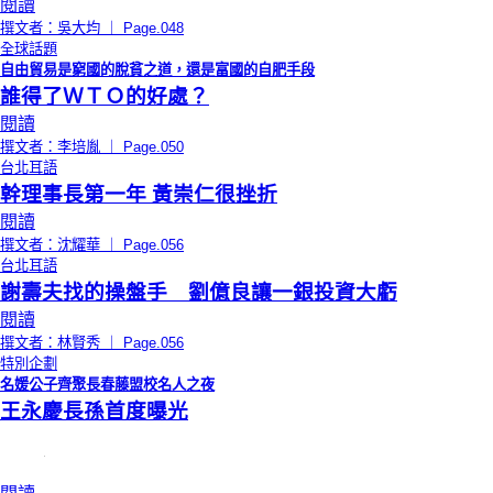
閱讀
撰文者：吳大均 ｜ Page.048
全球話題
自由貿易是窮國的脫貧之道，還是富國的自肥手段
誰得了ＷＴＯ的好處？
閱讀
撰文者：李培胤 ｜ Page.050
台北耳語
幹理事長第一年 黃崇仁很挫折
閱讀
撰文者：沈耀華 ｜ Page.056
台北耳語
謝壽夫找的操盤手 劉億良讓一銀投資大虧
閱讀
撰文者：林賢秀 ｜ Page.056
特別企劃
名媛公子齊聚長春藤盟校名人之夜
王永慶長孫首度曝光