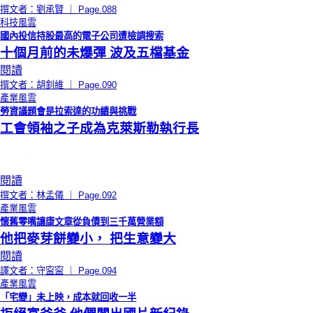
撰文者：劉承賢 ｜ Page.088
科技風雲
國內投信持股最高的電子公司遭檢調搜索
十個月前的未爆彈 波及五檔基金
閱讀
撰文者：胡釗維 ｜ Page.090
產業風雲
勞資議題會是拉索達的功績與挑戰
工會領袖之子成為克萊斯勒執行長
閱讀
撰文者：林孟儀 ｜ Page.092
產業風雲
懷舊零嘴讓康文章從負債到三千萬營業額
他把麥芽餅變小， 把生意變大
閱讀
譯文者：守寍寍 ｜ Page.094
產業風雲
「宅變」未上映，成本就回收一半