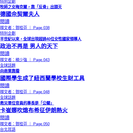
特別企劃
牧師之女梅克爾，靠「反骨」出頭天
德國佘契爾夫人
閱讀
撰文者：賀桂芬 ｜ Page.038
特別企劃
半世紀以來，全球出現超過40位女性國家領導人
政治不再是 男人的天下
閱讀
撰文者：楊少強 ｜ Page.043
全球話題
向商業靠攏
國際學生成了紐西蘭學校生財工具
閱讀
撰文者：賀桂芬 ｜ Page.048
全球話題
救災單位官員的專長是「公關」
卡崔娜吹熄布希征伊朗熱火
閱讀
撰文者：賀桂芬 ｜ Page.050
台北耳語