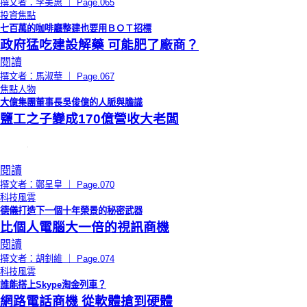
撰文者：李美惠 ｜ Page.065
投資焦點
七百萬的咖啡廳整建也要用ＢＯＴ招標
政府猛吃建設解藥 可能肥了廠商？
閱讀
撰文者：馬淑華 ｜ Page.067
焦點人物
大億集團董事長吳俊億的人脈與膽識
鹽工之子變成170億營收大老闆
閱讀
撰文者：鄭呈皇 ｜ Page.070
科技風雲
德儀打造下一個十年榮景的秘密武器
比個人電腦大一倍的視訊商機
閱讀
撰文者：胡釗維 ｜ Page.074
科技風雲
誰能搭上Skype淘金列車？
網路電話商機 從軟體搶到硬體