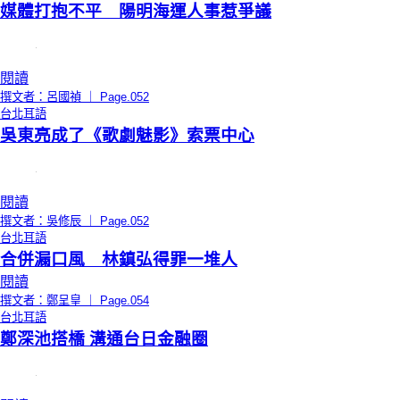
媒體打抱不平 陽明海運人事惹爭議
閱讀
撰文者：呂國禎 ｜ Page.052
台北耳語
吳東亮成了《歌劇魅影》索票中心
閱讀
撰文者：吳修辰 ｜ Page.052
台北耳語
合併漏口風 林鎮弘得罪一堆人
閱讀
撰文者：鄭呈皇 ｜ Page.054
台北耳語
鄭深池搭橋 溝通台日金融圈