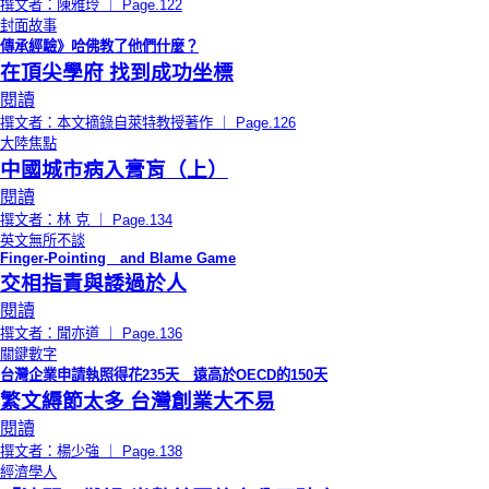
撰文者：陳雅玲 ｜ Page.122
封面故事
傳承經驗》哈佛教了他們什麼？
在頂尖學府 找到成功坐標
閱讀
撰文者：本文摘錄自萊特教授著作 ｜ Page.126
大陸焦點
中國城市病入膏肓（上）
閱讀
撰文者：林 克 ｜ Page.134
英文無所不談
Finger-Pointing and Blame Game
交相指責與諉過於人
閱讀
撰文者：聞亦道 ｜ Page.136
關鍵數字
台灣企業申請執照得花235天 遠高於OECD的150天
繁文縟節太多 台灣創業大不易
閱讀
撰文者：楊少強 ｜ Page.138
經濟學人