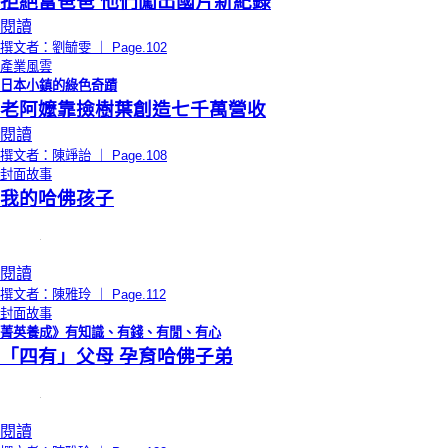
拒絕富爸爸 他們闖出國片新紀錄
閱讀
撰文者：劉毓雯 ｜ Page.102
產業風雲
日本小鎮的綠色奇蹟
老阿嬤靠撿樹葉創造七千萬營收
閱讀
撰文者：陳竫詒 ｜ Page.108
封面故事
我的哈佛孩子
閱讀
撰文者：陳雅玲 ｜ Page.112
封面故事
菁英養成》有知識、有錢、有閒、有心
「四有」父母 孕育哈佛子弟
閱讀