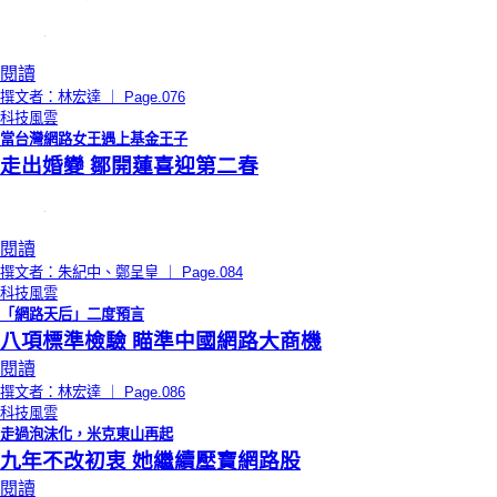
閱讀
撰文者：林宏達 ｜ Page.076
科技風雲
當台灣網路女王遇上基金王子
走出婚變 鄒開蓮喜迎第二春
閱讀
撰文者：朱紀中、鄭呈皇 ｜ Page.084
科技風雲
「網路天后」二度預言
八項標準檢驗 瞄準中國網路大商機
閱讀
撰文者：林宏達 ｜ Page.086
科技風雲
走過泡沫化，米克東山再起
九年不改初衷 她繼續壓寶網路股
閱讀