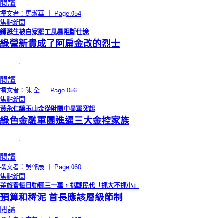
閱讀
撰文者：馬淑華 ｜ Page.054
焦點新聞
鍾甦生被自家罷工風暴阻斷仕途
綠營新貴成了阿扁金改的烈士
閱讀
撰文者：陳 全 ｜ Page.056
焦點新聞
黃永仁讓玉山金從財團中異軍突起
綠色金融軍團進逼三大金控家族
閱讀
撰文者：吳修辰 ｜ Page.060
焦點新聞
差旅費每日動輒三十萬，挑戰民代「抓大不抓小」
預算和稀泥 首長應該層級節制
閱讀