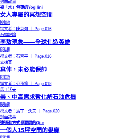
封面故事
被「水」包覆的Yogilini
女人專屬的冥想空間
閱讀
撰文者：陳慧如 ｜ Page.016
石頭評論
李敖現象——全球化造英雄
閱讀
撰文者：石齊平 ｜ Page.016
去梯言
棄俥，未必能保帥
閱讀
撰文者：公孫策 ｜ Page.018
馬丁沃夫
美、中高需求暫化解石油危機
閱讀
撰文者：馬丁．沃夫 ｜ Page.020
封面故事
連通勤方式都要問的Qtie
一個人15坪空間的髮廊
閱讀