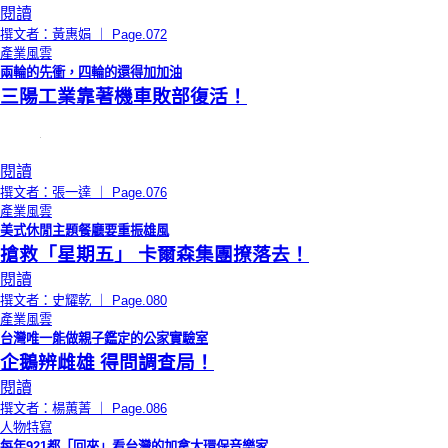
閱讀
撰文者：黃惠娟 ｜ Page.072
產業風雲
兩輪的先衝，四輪的還得加加油
三陽工業靠著機車敗部復活！
閱讀
撰文者：張一達 ｜ Page.076
產業風雲
美式休閒主題餐廳要重振雄風
搶救「星期五」 卡爾森集團撩落去！
閱讀
撰文者：史耀乾 ｜ Page.080
產業風雲
台灣唯一能做親子鑑定的公家實驗室
企鵝辨雌雄 得問調查局！
閱讀
撰文者：楊蕙菁 ｜ Page.086
人物特寫
每年921都「回來」看台灣的加拿大環保音樂家