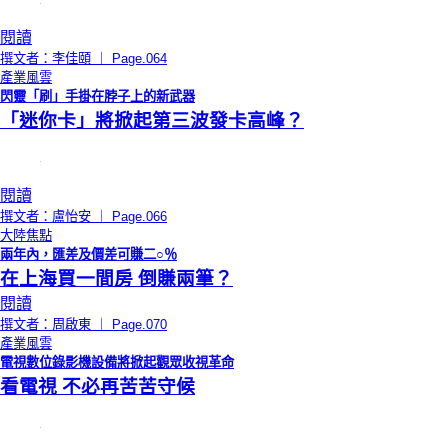
閱讀
撰文者：李佳頤 ｜ Page.064
產業風雲
閃靈「刷」手掛在脖子上的新武器
「迷你卡」將掀起第三波發卡高峰？
閱讀
撰文者：盧怡安 ｜ Page.066
大陸焦點
兩年內，匯差及價差可賺二○％
在上海買一間房 倒賺兩筆？
閱讀
撰文者：周啟東 ｜ Page.070
產業風雲
電視數位錄影機設備將掀起觀眾收視革命
看電視 不必再苦苦守候