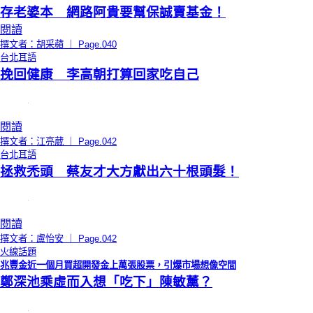
存老婆本 網路阿貴要幫保誠賣基金！
閱讀
撰文者：胡采蘋 ｜ Page.040
台北耳語
挽回健康 李高朝打算回家吃自己
閱讀
撰文者：江亮葳 ｜ Page.042
台北耳語
拯救禿頭 蔡友才大方獻出六十根頭髮！
閱讀
撰文者：盧怡安 ｜ Page.042
火線話題
兆豐金近一個月買超開發金上萬張股票，引爆市場想像空間
鄭深池乘虛而入想「吃下」陳敏薰？