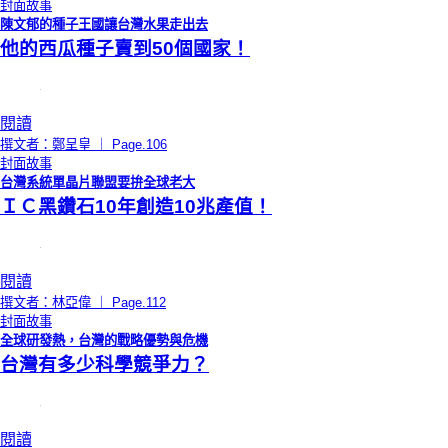
封面故事
陳文郁的種子王國讓台灣水果走出去
他的西瓜種子賣到50個國家！
閱讀
撰文者：鄭呈皇 ｜ Page.106
封面故事
台灣系統單晶片聯盟要拚全球老大
ＩＣ黑鑽石10年創造10兆產值！
閱讀
撰文者：林亞偉 ｜ Page.112
封面故事
全球研發熱，台灣的戰略優勢與危機
台灣有多少科學競爭力？
閱讀