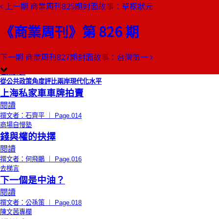
上一期
商業周刊825期封面故事：草根狀元
本期目錄
預覽文章
《商業周刊》第 826 期
限時免費
總編輯的話
真是一個傻子
閱讀
下一期
商業周刊827期封面故事：台灣第一
撰文者：王文靜 ｜ Page.012
石頭評論
從公共政策角度評比兩岸現代化水平
上海私家車車牌拍賣
閱讀
撰文者：石齊平 ｜ Page.014
商場自慢塾
錢與權的抉擇
閱讀
撰文者：何飛鵬 ｜ Page.016
去梯言
下一個是中油？
閱讀
撰文者：公孫策 ｜ Page.018
陳文茜專欄