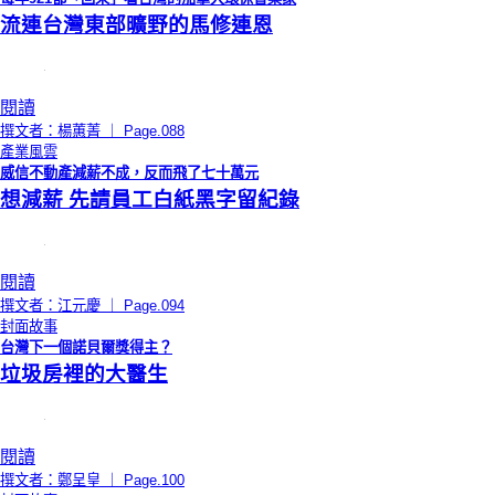
流連台灣東部曠野的馬修連恩
閱讀
撰文者：楊蕙菁 ｜ Page.088
產業風雲
威信不動產減薪不成，反而飛了七十萬元
想減薪 先請員工白紙黑字留紀錄
閱讀
撰文者：江元慶 ｜ Page.094
封面故事
台灣下一個諾貝爾獎得主？
垃圾房裡的大醫生
閱讀
撰文者：鄭呈皇 ｜ Page.100