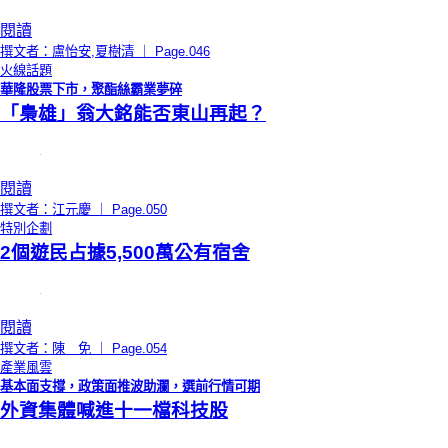
閱讀
撰文者：盧怡安,夏樹清 ｜ Page.046
火線話題
華隆股票下市，聚酯絲霸業夢碎
「梟雄」翁大銘能否東山再起？
閱讀
撰文者：江元慶 ｜ Page.050
特別企劃
2個遊民占據5,500萬公有宿舍
閱讀
撰文者：陳 免 ｜ Page.054
產業風雲
基本面支撐，政策面推波助瀾，選前行情可期
外資集體喊進十一檔科技股