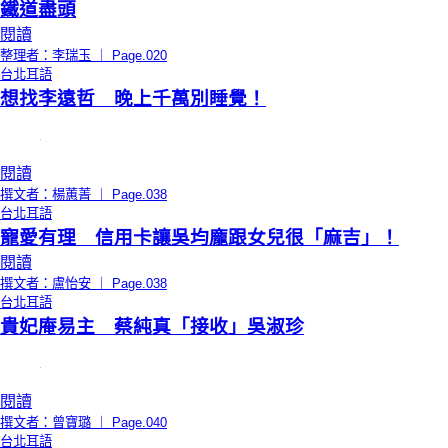
鐵道盡頭
閱讀
整理者：李瑞玉 ｜ Page.020
台北耳語
想找李遠哲 晚上千萬別睡覺！
閱讀
撰文者：楊蕙菁 ｜ Page.038
台北耳語
寵愛有理 信用卡讓吳均龐跟女兒很「麻吉」！
閱讀
撰文者：盧怡安 ｜ Page.038
台北耳語
貴妃庵易主 蔡純真「接收」吳淑珍
閱讀
撰文者：曾寶璐 ｜ Page.040
台北耳語