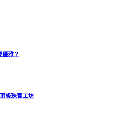
要優雅？
亞頂級珠寶工坊