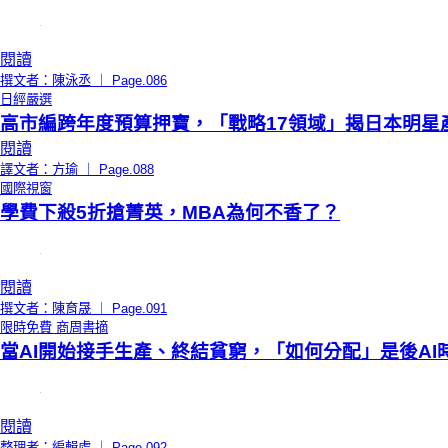
閱讀
撰文者：陳泳丞 ｜ Page.086
日經嚴選
高市編跨年度預算押寶，「戰略17領域」揭日本明星
閱讀
譯文者：方瑜 ｜ Page.088
國際視窗
學費下殺5折搶菁英，MBA為何不香了？
閱讀
撰文者：陳育晟 ｜ Page.091
限時免費
商周書摘
當AI開始接手生產、終結貧窮，「如何分配」是後AI
閱讀
整理者：編輯處 ｜ Page.092