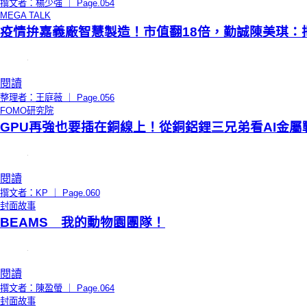
撰文者：楊少強 ｜ Page.054
MEGA TALK
疫情拚嘉義廠智慧製造！市值翻18倍，勤誠陳美琪：
閱讀
整理者：王庭薇 ｜ Page.056
FOMO研究院
GPU再強也要插在銅線上！從銅鋁鋰三兄弟看AI金屬
閱讀
撰文者：KP ｜ Page.060
封面故事
BEAMS 我的動物園團隊！
閱讀
撰文者：陳盈螢 ｜ Page.064
封面故事