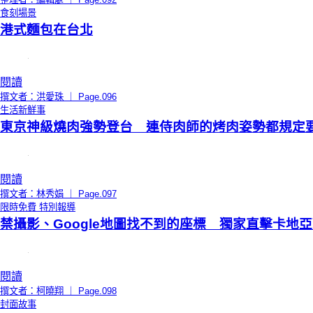
食刻場景
港式麵包在台北
閱讀
撰文者：洪愛珠 ｜ Page.096
生活新鮮事
東京神級燒肉強勢登台 連侍肉師的烤肉姿勢都規定
閱讀
撰文者：林秀娟 ｜ Page.097
限時免費
特別報導
禁攝影、Google地圖找不到的座標 獨家直擊卡地
閱讀
撰文者：柯曉翔 ｜ Page.098
封面故事