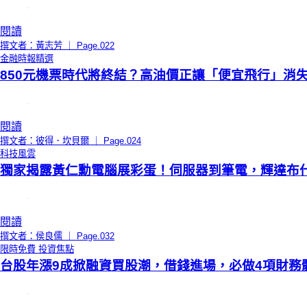
閱讀
撰文者：黃志芳 ｜ Page.022
金融時報精選
850元機票時代將終結？高油價正讓「便宜飛行」消
閱讀
撰文者：彼得．坎貝爾 ｜ Page.024
科技風雲
獨家揭露黃仁勳電腦展彩蛋！伺服器到筆電，輝達布
閱讀
撰文者：侯良儒 ｜ Page.032
限時免費
投資焦點
台股年漲9成掀融資買股潮，借錢進場，必做4項財務