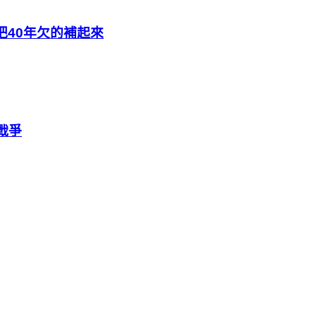
把40年欠的補起來
戰爭