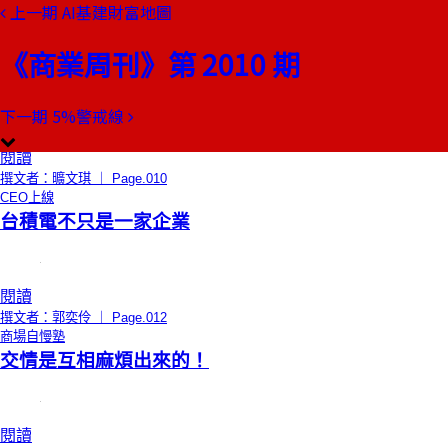
上一期
AI基建財富地圖
本期目錄
預覽文章
《商業周刊》第 2010 期
總編輯的話
愛比AI更強大
下一期
5%警戒線
閱讀
撰文者：曠文琪 ｜ Page.010
CEO上線
台積電不只是一家企業
閱讀
撰文者：郭奕伶 ｜ Page.012
商場自慢塾
交情是互相麻煩出來的！
閱讀