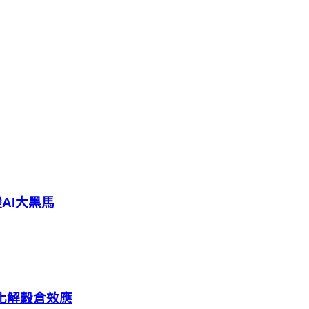
AI大黑馬
化解穀倉效應