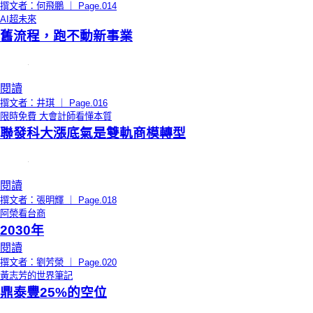
撰文者：何飛鵬 ｜ Page.014
AI超未來
舊流程，跑不動新事業
閱讀
撰文者：井琪 ｜ Page.016
限時免費
大會計師看懂本質
聯發科大漲底氣是雙軌商模轉型
閱讀
撰文者：張明輝 ｜ Page.018
阿榮看台商
2030年
閱讀
撰文者：劉芳榮 ｜ Page.020
黃志芳的世界筆記
鼎泰豐25%的空位