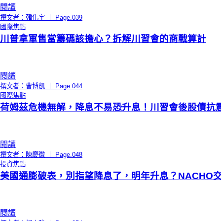
閱讀
撰文者：韓化宇 ｜ Page.039
國際焦點
川普拿軍售當籌碼該擔心？拆解川習會的商戰算計
閱讀
撰文者：曹博凱 ｜ Page.044
國際焦點
荷姆茲危機無解，降息不易恐升息！川習會後股債抗
閱讀
撰文者：陳慶徽 ｜ Page.048
投資焦點
美國通膨破表，別指望降息了，明年升息？NACHO
閱讀