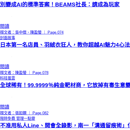
別變成AI的標準答案！BEAMS社長：請成為玩家
閱讀
撰文者：吳中傑、陳盈螢 ｜ Page.074
封面故事
日本第一名店員、羽絨衣狂人，教你超越AI魅力4心法
閱讀
撰文者：陳盈螢 ｜ Page.078
科技風雲
全球稀有！99.9999％純金靶材商，它放掉有毒生意變
閱讀
撰文者：張如嫻 ｜ Page.082
限時免費
管理一點靈
不准用私人Line、開會全錄影，南一「溝通留痕術」