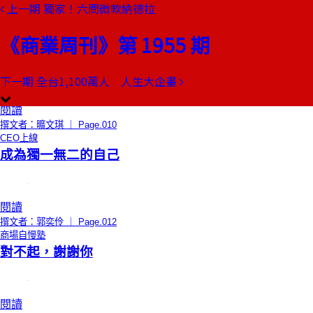
上一期
獨家！六問微軟納德拉
本期目錄
預覽文章
《商業周刊》第 1955 期
總編輯的話
因為你值了！
下一期
全台1,100萬人 人生大企畫
閱讀
撰文者：曠文琪 ｜ Page.010
CEO上線
成為獨一無二的自己
閱讀
撰文者：郭奕伶 ｜ Page.012
商場自慢塾
對不起，謝謝你
閱讀