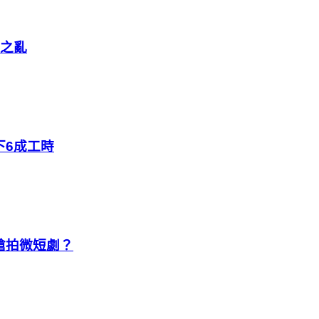
幣之亂
下6成工時
都搶拍微短劇？