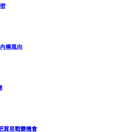
解密
窺內需風向
標
把貿易戰變機會