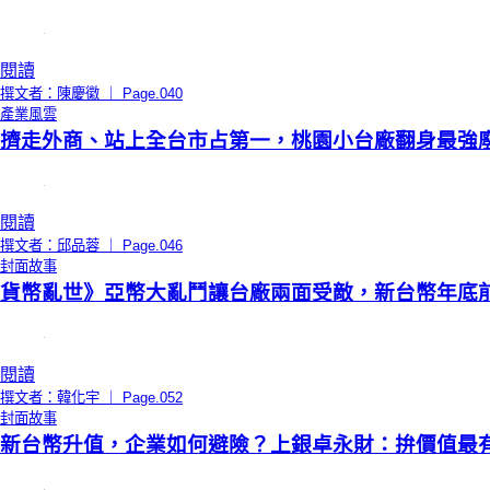
閱讀
撰文者：陳慶徽 ｜ Page.040
產業風雲
擠走外商、站上全台市占第一，桃園小台廠翻身最強
閱讀
撰文者：邱品蓉 ｜ Page.046
封面故事
貨幣亂世》亞幣大亂鬥讓台廠兩面受敵，新台幣年底前
閱讀
撰文者：韓化宇 ｜ Page.052
封面故事
新台幣升值，企業如何避險？上銀卓永財：拚價值最