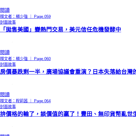
閱讀
撰文者：楊少強 ｜ Page.059
封面故事
「拋售美國」變熱門交易，美元信任危機發酵中
閱讀
撰文者：楊少強 ｜ Page.060
封面故事
房價暴跌剩一半，廣場協議會重演？日本失落給台灣
閱讀
撰文者：程莉茜 ｜ Page.064
封面故事
拚價格的輸了，談價值的贏了！豐田、無印貨幣亂世