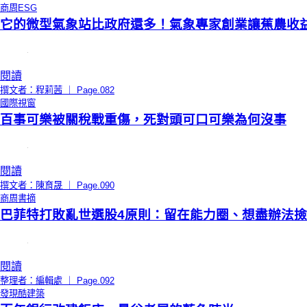
商周ESG
它的微型氣象站比政府還多！氣象專家創業讓蕉農收
閱讀
撰文者：程莉茜 ｜ Page.082
國際視窗
百事可樂被關稅戰重傷，死對頭可口可樂為何沒事
閱讀
撰文者：陳育晟 ｜ Page.090
商周書摘
巴菲特打敗亂世選股4原則：留在能力圈、想盡辦法
閱讀
整理者：編輯處 ｜ Page.092
發現酷建築