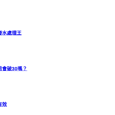
廢水處理王
會破30嗎？
有效