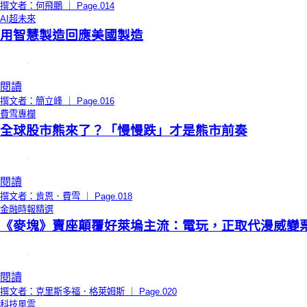
撰文者：何飛鵬 ｜ Page.014
AI超未來
用智慧製造回應美國製造
閱讀
撰文者：簡立峰 ｜ Page.016
費雪專欄
全球股市熊來了？「慢慢跌」才是熊市前奏
閱讀
撰文者：肯恩．費雪 ｜ Page.018
金融時報精選
《麥塊》賣座顛覆好萊塢主流：電玩，正取代漫威變
閱讀
撰文者：克里斯多福．格萊姆斯 ｜ Page.020
科技風雲