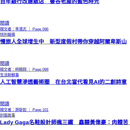
百年銀行改建飯店 曼谷老屋的藍色時光
閱讀
撰文者：李清志 ｜ Page.096
特別報導
慢旅人全球增生中 新型度假村帶你穿越阿爾卑斯山
閱讀
撰文者：柯曉翔 ｜ Page.098
生活新鮮事
人工智慧滲透藝術圈 在台北當代看見AI的二創詩意
閱讀
撰文者：游琁如 ｜ Page.101
封面故事
Lady Gaga名鞋設計師瘋三鐵 鑫囍黃偉豪：肉體