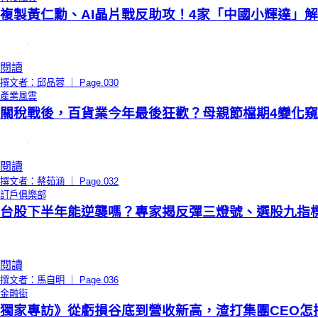
複製黃仁勳、AI晶片戰反助攻！4家「中國小輝達」
閱讀
撰文者：邱品蓉 ｜ Page.030
產業風雲
關稅戰後，百貨業今年最後狂歡？母親節檔期4變化
閱讀
撰文者：蔡茹涵 ｜ Page.032
訂戶俱樂部
台股下半年能逆襲嗎？專家揭反彈三燈號、選股九指
閱讀
撰文者：馬自明 ｜ Page.036
金融街
獨家專訪》從虧損谷底到營收新高，渣打集團CEO怎