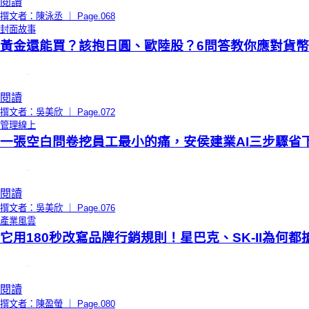
閱讀
撰文者：陳泳丞 ｜ Page.068
封面故事
黃金還能買？該抱日圓、歐陸股？6問答教你應對貨
閱讀
撰文者：吳美欣 ｜ Page.072
管理線上
一張空白問卷挖員工最小的痛，安侯建業AI三步驟省
閱讀
撰文者：吳美欣 ｜ Page.076
產業風雲
它用180秒改寫品牌行銷規則！星巴克、SK-II為何
閱讀
撰文者：陳盈螢 ｜ Page.080