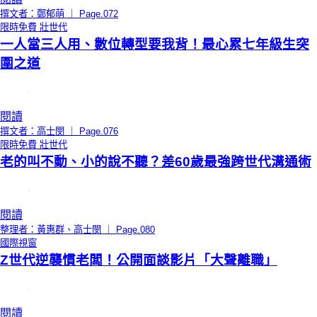
撰文者：鄭郁萌 ｜ Page.072
限時免費
壯世代
一人當三人用、數位轉型要我背！最心累七年級生突
圍之道
閱讀
撰文者：高士閔 ｜ Page.076
限時免費
壯世代
老的叫不動、小的說不聽？差60歲最強跨世代溝通術
閱讀
整理者：黃惠群、高士閔 ｜ Page.080
國際視窗
Z世代逆襲慣老闆！公開面談影片「大聲離職」
閱讀