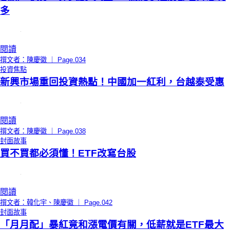
多
閱讀
撰文者：陳慶徽 ｜ Page.034
投資焦點
新興市場重回投資熱點！中國加一紅利，台越泰受惠
閱讀
撰文者：陳慶徽 ｜ Page.038
封面故事
買不買都必須懂！ETF改寫台股
閱讀
撰文者：韓化宇、陳慶徽 ｜ Page.042
封面故事
「月月配」暴紅竟和漲電價有關，低薪就是ETF最大