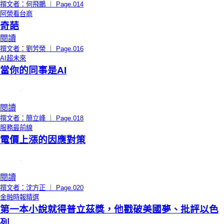
撰文者：何飛鵬 ｜ Page.014
阿榮看台商
奇葩
閱讀
撰文者：劉芳榮 ｜ Page.016
AI超未來
當你的同事是AI
閱讀
撰文者：簡立峰 ｜ Page.018
服務最前線
電價上漲的因應對策
閱讀
撰文者：沈方正 ｜ Page.020
金融時報精選
第一本小說就得普立茲獎，他戳破美國夢、批評以色
列