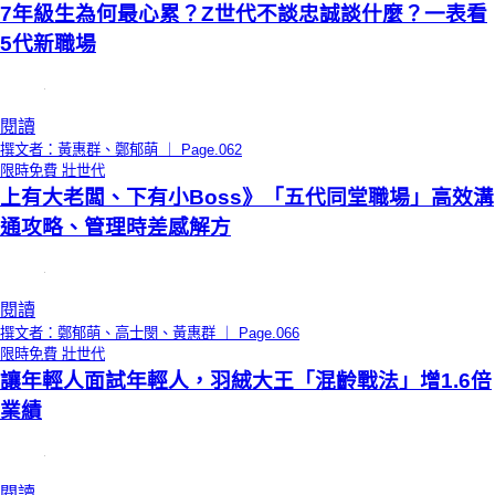
7年級生為何最心累？Z世代不談忠誠談什麼？一表看
5代新職場
閱讀
撰文者：黃惠群、鄭郁萌 ｜ Page.062
限時免費
壯世代
上有大老闆、下有小Boss》「五代同堂職場」高效溝
通攻略、管理時差感解方
閱讀
撰文者：鄭郁萌、高士閔、黃惠群 ｜ Page.066
限時免費
壯世代
讓年輕人面試年輕人，羽絨大王「混齡戰法」增1.6倍
業績
閱讀