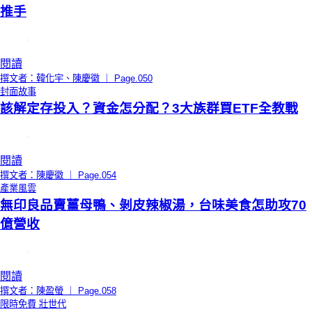
推手
閱讀
撰文者：韓化宇、陳慶徽 ｜ Page.050
封面故事
該解定存投入？資金怎分配？3大族群買ETF全教戰
閱讀
撰文者：陳慶徽 ｜ Page.054
產業風雲
無印良品賣薑母鴨、剝皮辣椒湯，台味美食怎助攻70
億營收
閱讀
撰文者：陳盈螢 ｜ Page.058
限時免費
壯世代