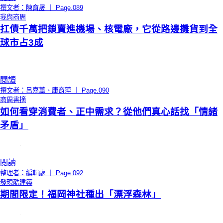
撰文者：陳育晟 ｜ Page.089
我與商周
扛債千萬把鎖賣進機場、核電廠，它從路邊攤貨到全
球市占3成
閱讀
撰文者：呂嘉薰、康育萍 ｜ Page.090
商周書摘
如何看穿消費者、正中需求？從他們真心話找「情緒
矛盾」
閱讀
整理者：編輯處 ｜ Page.092
發現酷建築
期間限定！福岡神社種出「漂浮森林」