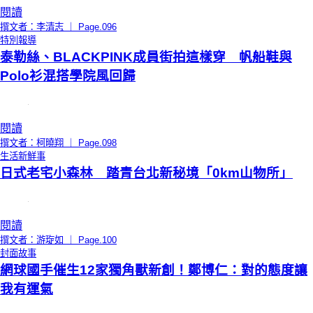
閱讀
撰文者：李清志 ｜ Page.096
特別報導
泰勒絲、BLACKPINK成員街拍這樣穿 帆船鞋與
Polo衫混搭學院風回歸
閱讀
撰文者：柯曉翔 ｜ Page.098
生活新鮮事
日式老宅小森林 踏青台北新秘境「0km山物所」
閱讀
撰文者：游琁如 ｜ Page.100
封面故事
網球國手催生12家獨角獸新創！鄭博仁：對的態度讓
我有運氣