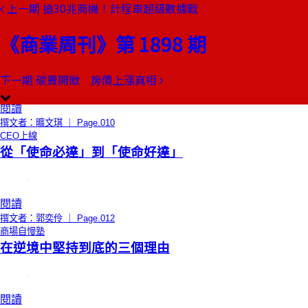
上一期
搶30兆商機！計程車超級數據戰
本期目錄
預覽文章
《商業周刊》第 1898 期
編者的話
感謝你不一樣！
下一期
碳費開徵 房價上漲真相
閱讀
撰文者：曠文琪 ｜ Page.010
CEO上線
從「使命必達」到「使命好達」
閱讀
撰文者：郭奕伶 ｜ Page.012
商場自慢塾
在逆境中堅持到底的三個理由
閱讀