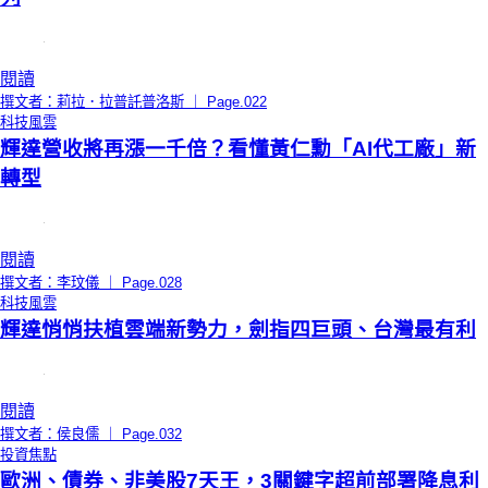
閱讀
撰文者：莉拉．拉普託普洛斯 ｜ Page.022
科技風雲
輝達營收將再漲一千倍？看懂黃仁勳「AI代工廠」新
轉型
閱讀
撰文者：李玟儀 ｜ Page.028
科技風雲
輝達悄悄扶植雲端新勢力，劍指四巨頭、台灣最有利
閱讀
撰文者：侯良儒 ｜ Page.032
投資焦點
歐洲、債券、非美股7天王，3關鍵字超前部署降息利