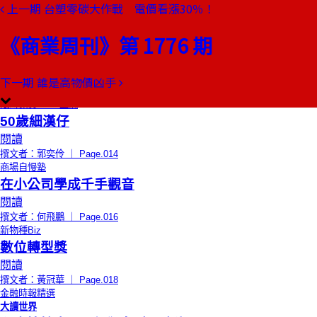
上一期
台塑零碳大作戰 電價看漲30％！
本期目錄
預覽文章
《商業周刊》第 1776 期
總編輯的話
我家隔壁是晶圓廠
閱讀
下一期
誰是高物價凶手
撰文者：曠文琪 ｜ Page.012
限時免費
CEO上線
50歲細漢仔
閱讀
撰文者：郭奕伶 ｜ Page.014
商場自慢塾
在小公司學成千手觀音
閱讀
撰文者：何飛鵬 ｜ Page.016
新物種Biz
數位轉型獎
閱讀
撰文者：黃冠華 ｜ Page.018
金融時報精選
大讀世界