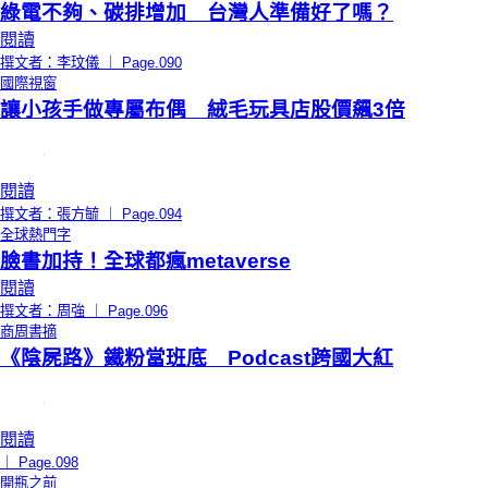
綠電不夠、碳排增加 台灣人準備好了嗎？
閱讀
撰文者：李玟儀 ｜ Page.090
國際視窗
讓小孩手做專屬布偶 絨毛玩具店股價飆3倍
閱讀
撰文者：張方毓 ｜ Page.094
全球熱門字
臉書加持！全球都瘋metaverse
閱讀
撰文者：周強 ｜ Page.096
商周書摘
《陰屍路》鐵粉當班底 Podcast跨國大紅
閱讀
｜ Page.098
開瓶之前