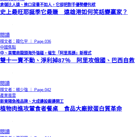
倉儲比人遠、進口貨量不如人，它卻把對手優勢變包袱
史上最旺耶誕季它最賺 遠雄港如何笑話變贏家？
閱讀
撰文者：韓化宇 ｜ Page.036
中國焦點
中、美電商龍頭海外強碰，催生「阿里馬遜」新模式
雙十一賣不動、淨利掉87％ 阿里攻俄國、巴西自救
閱讀
撰文者：楊少強 ｜ Page.042
產業風雲
新東陽急推品牌、大成邊設廠邊開工
植物肉進攻葷食者餐桌 食品大廠掀蛋白質革命
閱讀