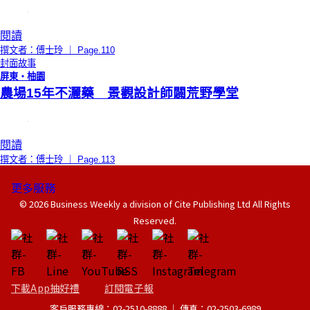
閱讀
撰文者：傅士玲 ｜ Page.110
封面故事
屏東・柚園
農場15年不灑藥 景觀設計師闢荒野學堂
閱讀
撰文者：傅士玲 ｜ Page.113
更多服務
© 2026 Business Weekly a division of Cite Publishing Ltd All Rights
Reserved.
下載App抽好禮
訂閱電子報
客戶服務專線：02-2510-8888 │ 傳真：02-2503-6989