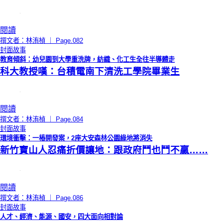
閱讀
撰文者：林洧楨 ｜ Page.082
封面故事
教育傾斜：幼兒園到大學重洗牌，紡織、化工生全往半導體走
科大教授嘆：台積電南下清洗工學院畢業生
閱讀
撰文者：林洧楨 ｜ Page.084
封面故事
環境衝擊：一樁開發案，2座大安森林公園綠地將消失
新竹寶山人忍痛折價讓地：跟政府鬥也鬥不贏……
閱讀
撰文者：林洧楨 ｜ Page.086
封面故事
人才、經濟、能源、國安，四大面向相對論