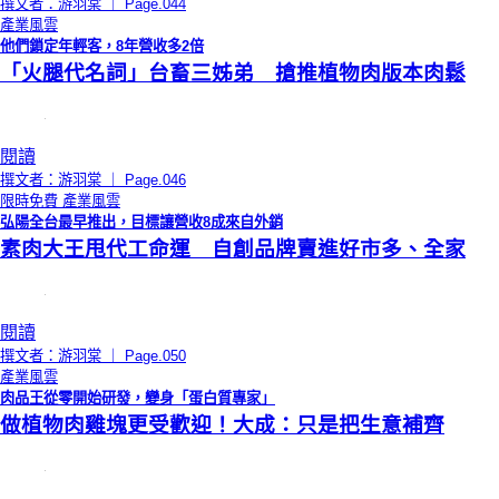
撰文者：游羽棠 ｜ Page.044
產業風雲
他們鎖定年輕客，8年營收多2倍
「火腿代名詞」台畜三姊弟 搶推植物肉版本肉鬆
閱讀
撰文者：游羽棠 ｜ Page.046
限時免費
產業風雲
弘陽全台最早推出，目標讓營收8成來自外銷
素肉大王甩代工命運 自創品牌賣進好市多、全家
閱讀
撰文者：游羽棠 ｜ Page.050
產業風雲
肉品王從零開始研發，變身「蛋白質專家」
做植物肉雞塊更受歡迎！大成：只是把生意補齊