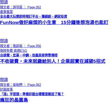
閱讀
撰文者：游羽棠 ｜ Page.052
產業風雲
全台最大玩樂即時預訂平台，獲緯創、網家投資
FunNow做好麻煩的小生意 15分鐘後想泡湯也能訂
閱讀
撰文者：張庭瑜 ｜ Page.056
限時免費
商周ESG
台達電、宏碁、中鋼、信義房屋齊聚傳授
不收碳費，未來就繳給別人！企業超實在減碳5招式
閱讀
撰文者：吳和懋 ｜ Page.062
封面故事
「漲」字當頭，準備好跟台積電當鄰居了嗎？
瘋狂的晶圓島