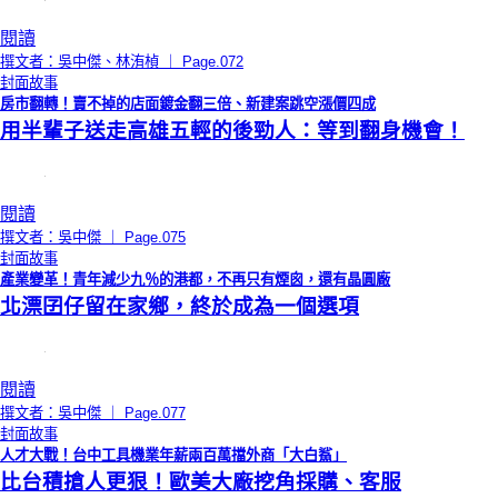
閱讀
撰文者：吳中傑、林洧楨 ｜ Page.072
封面故事
房市翻轉！賣不掉的店面鍍金翻三倍、新建案跳空漲價四成
用半輩子送走高雄五輕的後勁人：等到翻身機會！
閱讀
撰文者：吳中傑 ｜ Page.075
封面故事
產業變革！青年減少九％的港都，不再只有煙囪，還有晶圓廠
北漂囝仔留在家鄉，終於成為一個選項
閱讀
撰文者：吳中傑 ｜ Page.077
封面故事
人才大戰！台中工具機業年薪兩百萬擋外商「大白鯊」
比台積搶人更狠！歐美大廠挖角採購、客服