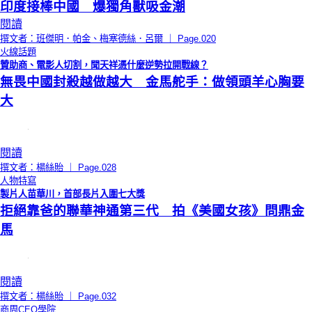
印度接棒中國 爆獨角獸吸金潮
閱讀
撰文者：班傑明．帕金、梅塞德絲．呂爾 ｜ Page.020
火線話題
贊助商、電影人切割，聞天祥憑什麼逆勢拉開戰線？
無畏中國封殺越做越大 金馬舵手：做領頭羊心胸要
大
閱讀
撰文者：楊絲貽 ｜ Page.028
人物特寫
製片人苗華川，首部長片入圍七大獎
拒絕靠爸的聯華神通第三代 拍《美國女孩》問鼎金
馬
閱讀
撰文者：楊絲貽 ｜ Page.032
商周CEO學院