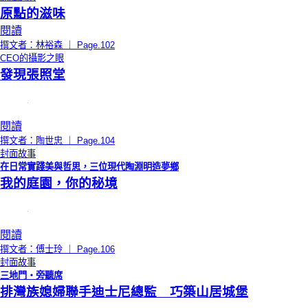
原點的滋味
閱讀
撰文者：林裕森 ｜ Page.102
CEO的攝影之眼
發現張照堂
閱讀
撰文者：陶世忠 ｜ Page.104
封面故事
在日常實踐美與哲思，三位現代陶淵明造夢鄉
我的庭園，你的秘境
閱讀
撰文者：傅士玲 ｜ Page.106
封面故事
三地門・旁聽席
排灣族媳婦聯手迪士尼總監 巧築山居城堡