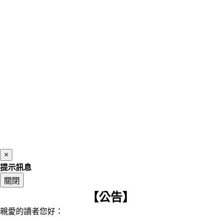
×
提示訊息
關閉
【公告】
親愛的讀者您好：