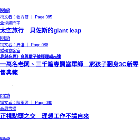
閱讀
撰文者：張方毓 ｜ Page.085
全球熱門字
太空旅行 貝佐斯的giant leap
閱讀
撰文者：周強 ｜ Page.088
編輯會客室
我與商周》良興電子總經理賴志達
一萬名老闆、三千篇專欄當軍師 窮孩子翻身3C新零
售典範
閱讀
撰文者：陳承璋 ｜ Page.090
商周書摘
正視點頭之交 理想工作不請自來
閱讀