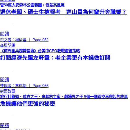
管50座大安森林公園範圍，低薪高風險
退休老闆、碩士生搶報考 巡山員為何竄升夯職業？
閱讀
撰文者：楊倩蓉 ｜ Page.052
商周話題
《商周圓桌趨勢論壇》台美中CEO教戰疫後策略
訂閱經濟先驅左軒霆：老企業更有本錢做訂閱
閱讀
整理者：李郁怡 ｜ Page.056
封面故事
旅行社龍頭、成衣之王、米其林主廚、劇場界才子 5個一腳踩空再爬起的故事
危機讓他們更強的秘密
閱讀