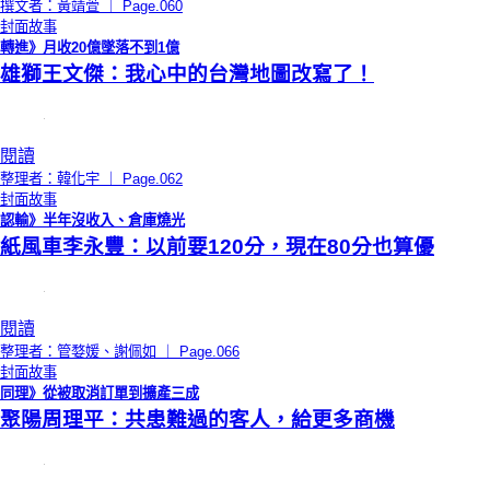
撰文者：黃靖萱 ｜ Page.060
封面故事
轉進》月收20億墜落不到1億
雄獅王文傑：我心中的台灣地圖改寫了！
閱讀
整理者：韓化宇 ｜ Page.062
封面故事
認輸》半年沒收入、倉庫燒光
紙風車李永豐：以前要120分，現在80分也算優
閱讀
整理者：管婺媛、謝佩如 ｜ Page.066
封面故事
同理》從被取消訂單到擴產三成
聚陽周理平：共患難過的客人，給更多商機