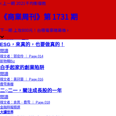
上一期
2021不均衡復甦
本期目錄
預覽文章
《商業周刊》第 1731 期
總編輯的話
限制，讓人壯大
閱讀
下一期
上攻800元！台積電豪賭幕後
撰文者：曠文琪 ｜ Page.012
限時免費
CEO上線
ESG，來真的，也要做真的！
閱讀
撰文者：郭奕伶 ｜ Page.014
新物種Biz
白手起家的創業陷阱
閱讀
撰文者：黃冠華 ｜ Page.016
費雪專欄
二○二一，關注成長股的一年
閱讀
撰文者：肯恩．費雪 ｜ Page.018
金融時報精選
大讀世界