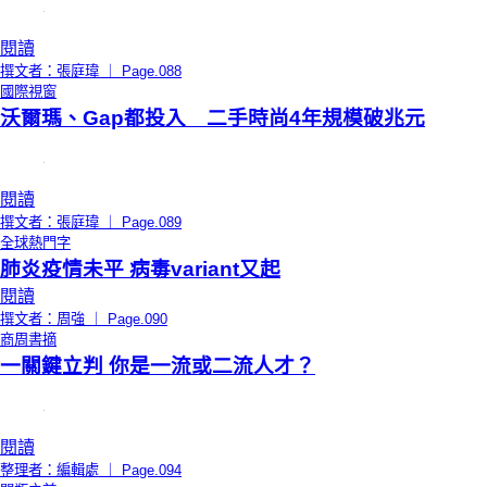
閱讀
撰文者：張庭瑋 ｜ Page.088
國際視窗
沃爾瑪、Gap都投入 二手時尚4年規模破兆元
閱讀
撰文者：張庭瑋 ｜ Page.089
全球熱門字
肺炎疫情未平 病毒variant又起
閱讀
撰文者：周強 ｜ Page.090
商周書摘
一關鍵立判 你是一流或二流人才？
閱讀
整理者：編輯處 ｜ Page.094