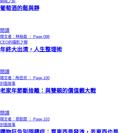
開瓶之前
葡萄酒的鬆與靜
閱讀
撰文者：林裕森 ｜ Page.098
CEO的攝影之眼
年終大出清，人生整理術
閱讀
撰文者：陶世忠 ｜ Page.100
封面故事
老家年節斷捨離：與雙親的價值觀大戰
閱讀
撰文者：章凱閎 ｜ Page.103
封面故事
購物狂告別囤積症：買東西是發洩，丟東西也是