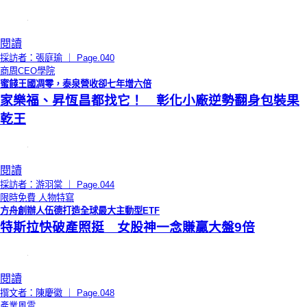
閱讀
採訪者：張庭瑜 ｜ Page.040
商周CEO學院
蜜餞王國凋零，泰泉營收卻七年增六倍
家樂福、昇恆昌都找它！ 彰化小廠逆勢翻身包裝果
乾王
閱讀
採訪者：游羽棠 ｜ Page.044
限時免費
人物特寫
方舟創辦人伍德打造全球最大主動型ETF
特斯拉快破產照挺 女股神一念賺贏大盤9倍
閱讀
撰文者：陳慶徽 ｜ Page.048
產業風雲