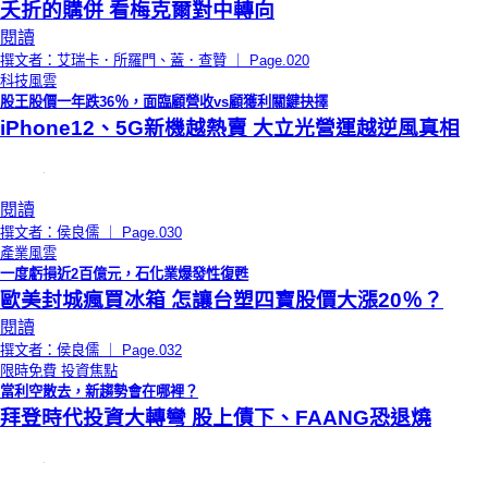
夭折的購併 看梅克爾對中轉向
閱讀
撰文者：艾瑞卡．所羅門、蓋．查贊 ｜ Page.020
科技風雲
股王股價一年跌36％，面臨顧營收vs顧獲利關鍵抉擇
iPhone12、5G新機越熱賣 大立光營運越逆風真相
閱讀
撰文者：侯良儒 ｜ Page.030
產業風雲
一度虧損近2百億元，石化業爆發性復甦
歐美封城瘋買冰箱 怎讓台塑四寶股價大漲20％？
閱讀
撰文者：侯良儒 ｜ Page.032
限時免費
投資焦點
當利空散去，新趨勢會在哪裡？
拜登時代投資大轉彎 股上債下、FAANG恐退燒