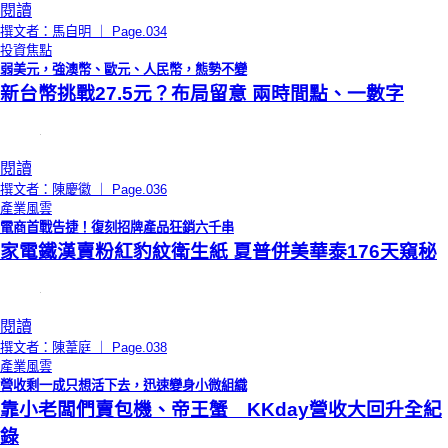
閱讀
撰文者：馬自明 ｜ Page.034
投資焦點
弱美元，強澳幣、歐元、人民幣，態勢不變
新台幣挑戰27.5元？布局留意 兩時間點、一數字
閱讀
撰文者：陳慶徽 ｜ Page.036
產業風雲
電商首戰告捷！復刻招牌產品狂銷六千串
家電鐵漢賣粉紅豹紋衛生紙 夏普併美華泰176天窺秘
閱讀
撰文者：陳葦庭 ｜ Page.038
產業風雲
營收剩一成只想活下去，迅速變身小微組織
靠小老闆們賣包機、帝王蟹 KKday營收大回升全紀
錄