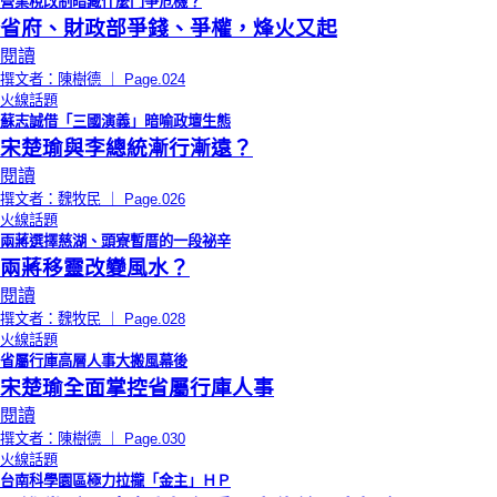
營業稅改制暗藏什麼鬥爭危機？
省府、財政部爭錢、爭權，烽火又起
閱讀
撰文者：陳樹德 ｜ Page.024
火線話題
蘇志誠借「三國演義」暗喻政壇生態
宋楚瑜與李總統漸行漸遠？
閱讀
撰文者：魏牧民 ｜ Page.026
火線話題
兩蔣選擇慈湖、頭寮暫厝的一段祕辛
兩蔣移靈改變風水？
閱讀
撰文者：魏牧民 ｜ Page.028
火線話題
省屬行庫高層人事大搬風幕後
宋楚瑜全面掌控省屬行庫人事
閱讀
撰文者：陳樹德 ｜ Page.030
火線話題
台南科學園區極力拉攏「金主」ＨＰ