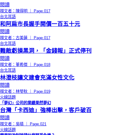
閱讀
撰文者：陳得明 ｜ Page.017
台北耳語
和阿扁市長握手開價一百五十元
閱讀
撰文者：古美蓮 ｜ Page.017
台北耳語
難敵虧損黑洞，「金錢報」正式停刊
閱讀
撰文者：董希傑 ｜ Page.018
台北耳語
林澄枝讓文建會充滿女性文化
閱讀
撰文者：林瑩秋 ｜ Page.019
火線話題
「夢幻」公司的業績果然夢幻
台灣「卡西迪」強棒出擊，客戶破百
閱讀
撰文者：吳晴 ｜ Page.021
火線話題