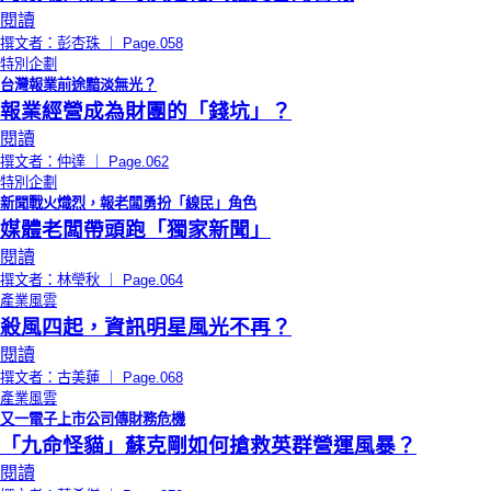
閱讀
撰文者：彭杏珠 ｜ Page.058
特別企劃
台灣報業前途黯淡無光？
報業經營成為財團的「錢坑」？
閱讀
撰文者：仲達 ｜ Page.062
特別企劃
新聞戰火熾烈，報老闆勇扮「線民」角色
媒體老闆帶頭跑「獨家新聞」
閱讀
撰文者：林瑩秋 ｜ Page.064
產業風雲
殺風四起，資訊明星風光不再？
閱讀
撰文者：古美蓮 ｜ Page.068
產業風雲
又一電子上市公司傳財務危機
「九命怪貓」蘇克剛如何搶救英群營運風暴？
閱讀