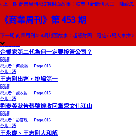
上一期
商業周刊452期封面故事：股市「新購併大王」陳致忠
本期目錄
預覽文章
《商業周刊》第 453 期
創辦人聊天室
兩岸難題，誰來講真話！
閱讀
下一期
商業周刊454期封面故事：超級財團 電信市場大車拼
撰文者：金惟純 ｜ Page.009
商場自慢塾
企業家第二代為何一定要接管公司？
閱讀
撰文者：何飛鵬 ｜ Page.013
台北耳語
王志剛出巡，排場第一
閱讀
撰文者：魏牧民 ｜ Page.015
台北耳語
劉泰英狀告蔡璧煌收回黨營文化江山
閱讀
撰文者：彭杏珠 ｜ Page.016
台北耳語
王永慶、王志剛大和解