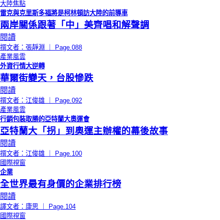
大陸焦點
雷克與克里斯多福將是柯林頓訪大陸的前導車
兩岸關係跟著「中」美齊唱和解聲調
閱讀
撰文者：張靜淵 ｜ Page.088
產業風雲
外資行情大逆轉
華爾街變天，台股慘跌
閱讀
撰文者：江俊雄 ｜ Page.092
產業風雲
行銷包裝取勝的亞特蘭大奧運會
亞特蘭大「拐」到奧運主辦權的幕後故事
閱讀
撰文者：江俊雄 ｜ Page.100
國際視窗
企業
全世界最有身價的企業排行榜
閱讀
譯文者：康思 ｜ Page.104
國際視窗