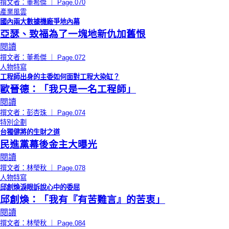
撰文者：董希傑 ｜ Page.070
產業風雲
國內兩大數據機廠爭地內幕
亞瑟、致福為了一塊地新仇加舊恨
閱讀
撰文者：董希傑 ｜ Page.072
人物特寫
工程師出身的主委如何面對工程大染缸？
歐晉德：「我只是一名工程師」
閱讀
撰文者：彭杏珠 ｜ Page.074
特別企劃
台獨健將的生財之道
民進黨幕後金主大曝光
閱讀
撰文者：林瑩秋 ｜ Page.078
人物特寫
邱創煥淚眼訴說心中的委屈
邱創煥：「我有『有苦難言』的苦衷」
閱讀
撰文者：林瑩秋 ｜ Page.084