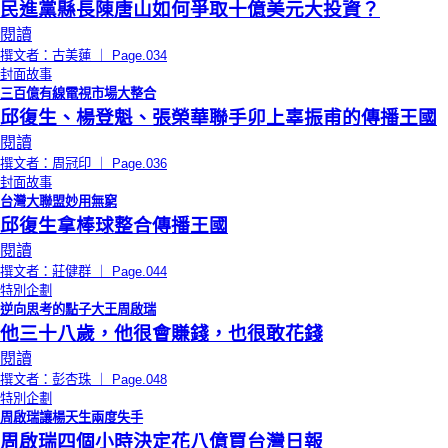
民進黨縣長陳唐山如何爭取十億美元大投資？
閱讀
撰文者：古美蓮 ｜ Page.034
封面故事
三百億有線電視市場大整合
邱復生、楊登魁、張榮華聯手卯上辜振甫的傳播王國
閱讀
撰文者：周冠印 ｜ Page.036
封面故事
台灣大聯盟妙用無窮
邱復生拿棒球整合傳播王國
閱讀
撰文者：莊健群 ｜ Page.044
特別企劃
逆向思考的點子大王周啟瑞
他三十八歲，他很會賺錢，也很敢花錢
閱讀
撰文者：彭杏珠 ｜ Page.048
特別企劃
周啟瑞讓楊天生兩度失手
周啟瑞四個小時決定花八億買台灣日報