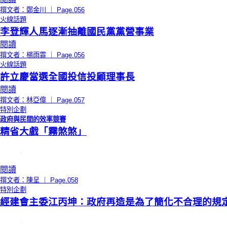
撰文者：鄭金川 ｜ Page.056
火線話題
李登輝人馬逐漸抽離國民黨黨營事業
閱讀
撰文者：楊雨霏 ｜ Page.056
火線話題
許立慶當選全國投信投顧理事長
閱讀
撰文者：林亞偉 ｜ Page.057
特別企劃
政府與民間的效率競賽
精省大戲「霧煞煞」
閱讀
撰文者：陳呈 ｜ Page.058
特別企劃
經建會主委江丙坤：政府再造是為了簡化不合理的規