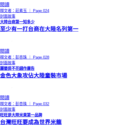
閱讀
撰文者：莊素玉 ｜ Page.024
封面故事
大陸台商第一知多少
至少有一打台商在大陸名列第一
閱讀
撰文者：彭杏珠 ｜ Page.028
封面故事
麗嬰房不花錢作廣告
金色大象攻佔大陸童裝市場
閱讀
撰文者：彭杏珠 ｜ Page.032
封面故事
旺旺是大陸米果第一品牌
台灣旺旺要成為世界米龍