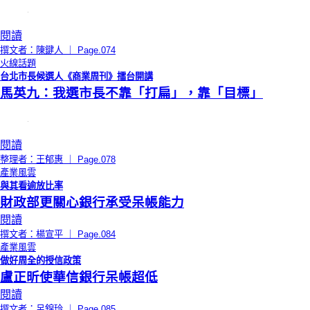
閱讀
撰文者：陳鍵人 ｜ Page.074
火線話題
台北市長候選人《商業周刊》擂台開講
馬英九：我選市長不靠「打扁」，靠「目標」
閱讀
整理者：王郁惠 ｜ Page.078
產業風雲
與其看逾放比率
財政部更關心銀行承受呆帳能力
閱讀
撰文者：楊宣平 ｜ Page.084
產業風雲
做好周全的授信政策
盧正昕使華信銀行呆帳超低
閱讀
撰文者：呂錦玲 ｜ Page.085