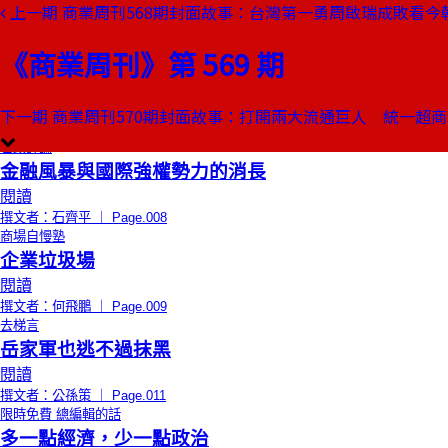
上一期
商業周刊568期封面故事：台灣第一勇周啟瑞成敗看今
本期目錄
預覽文章
《商業周刊》第 569 期
創辦人聊天室
小狗變不出新把戲？
閱讀
下一期
商業周刊570期封面故事：打開兩大流通巨人 統一超
撰文者：金惟純 ｜ Page.008
石頭評論
金融風暴與國際強權勢力的消長
閱讀
撰文者：石齊平 ｜ Page.008
商場自慢塾
企業垃圾場
閱讀
撰文者：何飛鵬 ｜ Page.009
去梯言
岳家軍也逃不過抹黑
閱讀
撰文者：公孫策 ｜ Page.011
限時免費
總編輯的話
多一點經濟，少一點政治