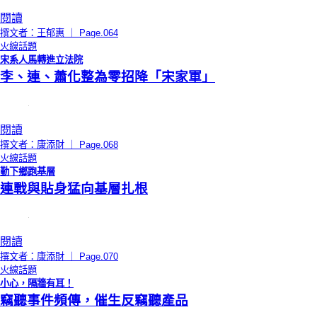
閱讀
撰文者：王郁惠 ｜ Page.064
火線話題
宋系人馬轉進立法院
李、連、蕭化整為零招降「宋家軍」
閱讀
撰文者：康添財 ｜ Page.068
火線話題
勤下鄉跑基層
連戰與貼身猛向基層扎根
閱讀
撰文者：康添財 ｜ Page.070
火線話題
小心，隔牆有耳！
竊聽事件頻傳，催生反竊聽產品