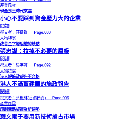
產業風雲
現金是王時代來臨
小心不要踩到資金壓力大的企業
閱讀
撰文者：莊健群 ｜ Page.088
人物特寫
改善金字塔組織的缺點
張忠謀：拉掉不必要的層級
閱讀
撰文者：吳宇軒 ｜ Page.092
人物特寫
港人評施政報告不合格
港人不滿董建華的施政報告
閱讀
撰文者：葉楓林(香港傳真) ｜ Page.096
產業風雲
印刷電路板產業新趨勢
耀文電子要用新技術搶占市場