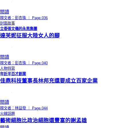
閱讀
撰文者：彭杏珠 ｜ Page.036
封面故事
立委張文儀的永恩集團
達芙妮征服大陸女人的腳
閱讀
撰文者：彭杏珠 ｜ Page.040
人物特寫
年近半百才創業
佳鼎科技董事長林邦充還要成立百家企業
閱讀
撰文者：林益發 ｜ Page.044
火線話題
藝術細胞比政治細胞還豐富的謝孟雄
閱讀