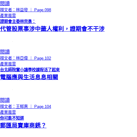
閱讀
撰文者：林益發 ｜ Page.098
產業風雲
證期會主委林宗勇：
代管股票事涉中籤人權利，證期會不干涉
閱讀
撰文者：林亞偉 ｜ Page.102
產業風雲
台北師院實小讓學校課程活了起來
電腦應與生活息息相關
閱讀
撰文者：王郁惠 ｜ Page.104
產業風雲
你可能不知道
郵匯局寶庫商銹？