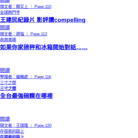
閱讀
撰文者：闕又上 ｜ Page.110
全球熱門字
王建民紀錄片 影評讚compelling
閱讀
撰文者：周強 ｜ Page.112
商周書摘
如果你家磅秤和冰箱開始對話……
閱讀
整理者：編輯處 ｜ Page.116
三寸之間
三寸之間
全台最強碗粿在哪裡
閱讀
撰文者：王瑞瑤 ｜ Page.120
在探索的路上
在探索的路上