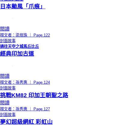
日本颱風「爪痕」
閱讀
撰文者：梁旅珠 ｜ Page.122
封面故事
通往天空之城馬丘比丘
經典印加古道
閱讀
撰文者：孫秀惠 ｜ Page.124
封面故事
挑戰KM82 印加王朝聖之路
閱讀
撰文者：孫秀惠 ｜ Page.127
封面故事
夢幻超級網紅 彩虹山