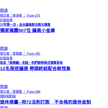
閱讀
撰文者：林洧楨 ｜ Page.076
封面故事
37年第一次，全台議員配合款大調查
獨家揭露907位 議員小金庫
閱讀
撰文者：管婺媛 ｜ Page.082
封面故事
拒走「做業績」老路，他們掀參與式預算革命
12名叛逆議員 帶頭終結配合款怪象
閱讀
撰文者：管婺媛 ｜ Page.098
理財相對論
退休規畫─用72法則打敗 不合格的退休金制