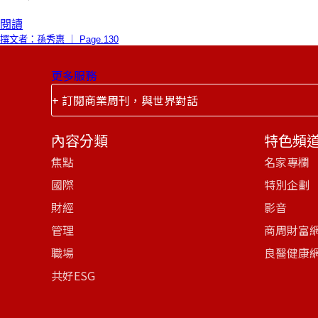
閱讀
撰文者：孫秀惠 ｜ Page.130
更多服務
+ 訂閱商業周刊，與世界對話
內容分類
特色頻
焦點
名家專欄
國際
特別企劃
財經
影音
管理
商周財富
職場
良醫健康
共好ESG