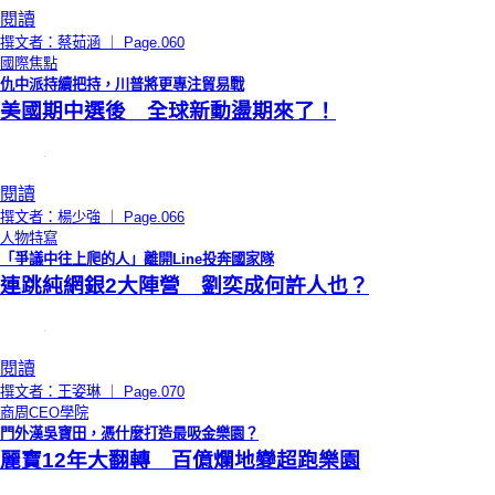
閱讀
撰文者：蔡茹涵 ｜ Page.060
國際焦點
仇中派持續把持，川普將更專注貿易戰
美國期中選後 全球新動盪期來了！
閱讀
撰文者：楊少強 ｜ Page.066
人物特寫
「爭議中往上爬的人」離開Line投奔國家隊
連跳純網銀2大陣營 劉奕成何許人也？
閱讀
撰文者：王姿琳 ｜ Page.070
商周CEO學院
門外漢吳寶田，憑什麼打造最吸金樂園？
麗寶12年大翻轉 百億爛地變超跑樂園