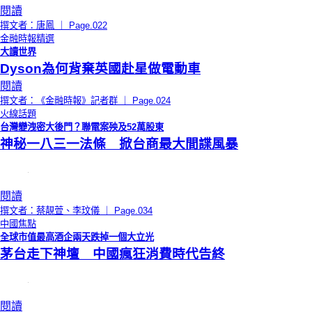
閱讀
撰文者：唐鳳 ｜ Page.022
金融時報精選
大讀世界
Dyson為何背棄英國赴星做電動車
閱讀
撰文者：《金融時報》記者群 ｜ Page.024
火線話題
台灣變洩密大後門？聯電案殃及52萬股東
神秘一八三一法條 掀台商最大間諜風暴
閱讀
撰文者：蔡靚萱、李玟儀 ｜ Page.034
中國焦點
全球市值最高酒企兩天跌掉一個大立光
茅台走下神壇 中國瘋狂消費時代告終
閱讀