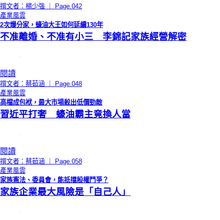
撰文者：楊少強 ｜ Page.042
產業風雲
2次爆分家，蠔油大王如何延續130年
不准離婚、不准有小三 李錦記家族經營解密
閱讀
撰文者：蔡茹涵 ｜ Page.048
產業風雲
高檔成包袱，最大市場殺出低價勁敵
習近平打奢 蠔油霸主竟換人當
閱讀
撰文者：蔡茹涵 ｜ Page.058
產業風雲
家族憲法、委員會，能抵擋股權鬥爭？
家族企業最大風險是「自己人」