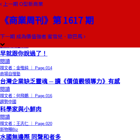
上一期
O型新商業
本期目錄
預覽文章
《商業周刊》第 1617 期
限時免費
總編輯的話
彰嘉宜議員的神秘「口袋」
閱讀
下一期
成為價值強者 蜜雪兒．歐巴馬
撰文者：郭奕伶 ｜ Page.012
創辦人的活學院
早就跟你說過了！
閱讀
撰文者：金惟純 ｜ Page.014
商場自慢塾
台灣企業缺乏靈魂 ─ 讀《價值觀領導力》有感
閱讀
撰文者：何飛鵬 ｜ Page.016
趨勢中國
科學家與小鮮肉
閱讀
撰文者：王志仁 ｜ Page.020
新物種Biz
水國無邊際 同聲和者多