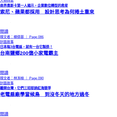
人物特寫
商界奧斯卡第一人揭示，企業數位轉型的救星
索尼、蘋果都採用 設計思考為何捲土重來
閱讀
撰文者：楊倩蓉 ｜ Page.086
封面故事
日本每3台電扇，就有一台它製造！
台南鹽鄉200億小家電霸主
閱讀
撰文者：林洧楨 ｜ Page.090
封面故事
離開台灣，它們三招挺過紅海競爭
老電扇廠學當候鳥 到沒冬天的地方過冬
閱讀