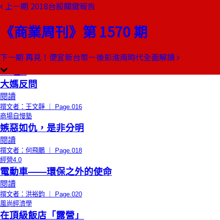
上一期
2018台股關鍵報告
本期目錄
預覽文章
《商業周刊》第 1570 期
限時免費
總編輯的話
面子重要，還是活下去重要？
閱讀
下一期
再見！便宜新台幣－後彭淮南時代全面解讀
撰文者：郭奕伶 ｜ Page.014
CEO上線
大媽反問
閱讀
撰文者：王文靜 ｜ Page.016
商場自慢塾
嫉惡如仇，是非分明
閱讀
撰文者：何飛鵬 ｜ Page.018
經營4.0
電動車――環保之外的使命
閱讀
撰文者：洪裕鈞 ｜ Page.020
風尚經濟學
在頂級飯店「露營」