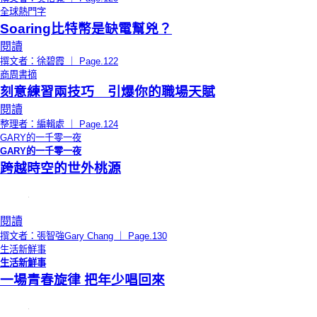
全球熱門字
Soaring比特幣是缺電幫兇？
閱讀
撰文者：徐碧霞 ｜ Page.122
商周書摘
刻意練習兩技巧 引爆你的職場天賦
閱讀
整理者：編輯處 ｜ Page.124
GARY的一千零一夜
GARY的一千零一夜
跨越時空的世外桃源
閱讀
撰文者：張智強Gary Chang ｜ Page.130
生活新鮮事
生活新鮮事
一場青春旋律 把年少唱回來