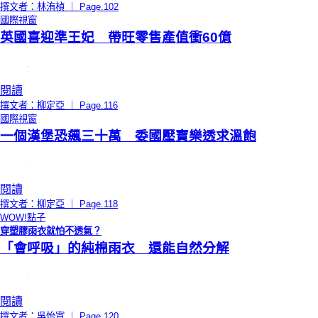
撰文者：林洧楨 ｜ Page.102
國際視窗
英國喜迎準王妃 帶旺零售產值衝60億
閱讀
撰文者：柳定亞 ｜ Page.116
國際視窗
一個漢堡恐飆三十萬 委國壓寶樂透求溫飽
閱讀
撰文者：柳定亞 ｜ Page.118
WOW!點子
穿塑膠雨衣就怕不透氣？
「會呼吸」的純棉雨衣 還能自然分解
閱讀
撰文者：吳怡寬 ｜ Page.120