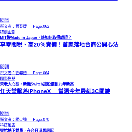
閱讀
撰文者：管婺媛 ｜ Page.062
特別企劃
MIT變Made in Japan，該如何取得認證？
享零關稅、高20％賣價！首家落地台商公開心法
閱讀
撰文者：管婺媛 ｜ Page.064
國際焦點
棄老大心態，新機Switch讓股價創九年新高
任天堂擊落iPhoneX 當選今年最紅3C關鍵
閱讀
撰文者：楊少強 ｜ Page.070
科技風雲
智抗糖下載量，在台日港馬居冠