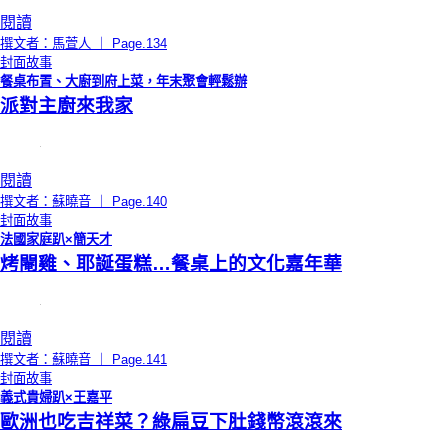
閱讀
撰文者：馬萱人 ｜ Page.134
封面故事
餐桌布置、大廚到府上菜，年末聚會輕鬆辦
派對主廚來我家
閱讀
撰文者：蘇曉音 ｜ Page.140
封面故事
法國家庭趴×簡天才
烤閹雞、耶誕蛋糕…餐桌上的文化嘉年華
閱讀
撰文者：蘇曉音 ｜ Page.141
封面故事
義式貴婦趴×王嘉平
歐洲也吃吉祥菜？綠扁豆下肚錢幣滾滾來