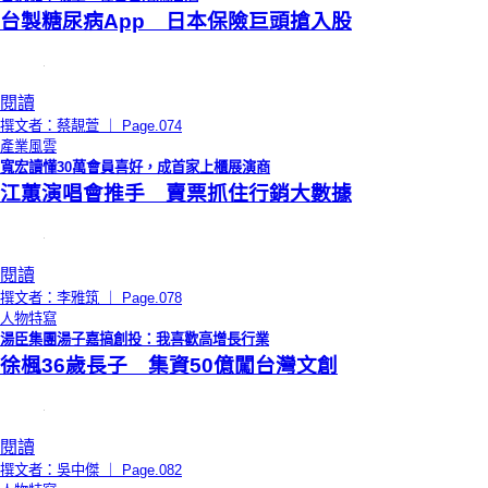
台製糖尿病App 日本保險巨頭搶入股
閱讀
撰文者：蔡靚萱 ｜ Page.074
產業風雲
寬宏讀懂30萬會員喜好，成首家上櫃展演商
江蕙演唱會推手 賣票抓住行銷大數據
閱讀
撰文者：李雅筑 ｜ Page.078
人物特寫
湯臣集團湯子嘉搞創投：我喜歡高增長行業
徐楓36歲長子 集資50億闖台灣文創
閱讀
撰文者：吳中傑 ｜ Page.082