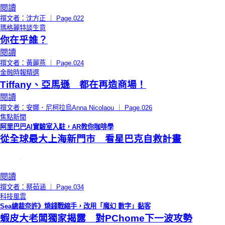
閱讀
撰文者：沈方正 ｜ Page.022
瑪格麗特談生意
你在乎誰？
閱讀
撰文者：黃麗燕 ｜ Page.024
金融時報精選
Tiffany、亞馬遜 都在再造商場！
閱讀
撰文者：安娜．尼柯拉烏Anna Nicolaou ｜ Page.026
焦點新聞
阿里巴巴AI實驗室入駐，AR教你咖啡學
從全球最大上海新門市 看星巴克自救計畫
閱讀
撰文者：蔡茹涵 ｜ Page.034
科技風雲
Sea總裁奈許》燒錢戰縮手，改用「魔幻 數字」黏客
蝦皮大老闆獨家揭露 對PChome下一波攻勢