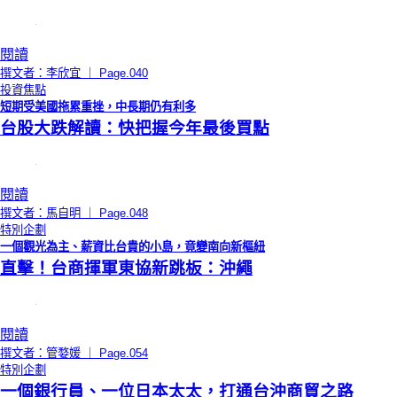
閱讀
撰文者：李欣宜 ｜ Page.040
投資焦點
短期受美國拖累重挫，中長期仍有利多
台股大跌解讀：快把握今年最後買點
閱讀
撰文者：馬自明 ｜ Page.048
特別企劃
一個觀光為主、薪資比台貴的小島，竟變南向新樞紐
直擊！台商揮軍東協新跳板：沖繩
閱讀
撰文者：管婺媛 ｜ Page.054
特別企劃
一個銀行員、一位日本太太，打通台沖商貿之路