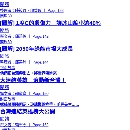
閱讀
整理者：陳筱晶、邱碧玲 ｜ Page.136
商周30
[圖解] 1度C的殺傷力 讓冰山縮小逾40%
閱讀
撰文者：邱碧玲 ｜ Page.142
商周30
[圖解] 2050年綠能市場大成長
閱讀
整理者：邱碧玲 ｜ Page.144
封面故事
他們把台灣帶出去，將世界帶進來
大連結英雄 滾動新台灣！
閱讀
撰文者：賴寧寧 ｜ Page.150
封面故事
螺絲將軍陳明昭、玻璃聚落推手、毛豆先生……
台灣連結英雄榜大公開
閱讀
撰文者：賴寧寧 ｜ Page.152