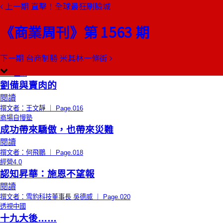
上一期
直擊！全球最狂刷臉城
本期目錄
預覽文章
《商業周刊》第 1563 期
限時免費
總編輯的話
因連結而偉大
閱讀
下一期
台商制勝 米其林一條街
撰文者：郭奕伶 ｜ Page.014
CEO上線
劉備與賣肉的
閱讀
撰文者：王文靜 ｜ Page.016
商場自慢塾
成功帶來驕傲，也帶來災難
閱讀
撰文者：何飛鵬 ｜ Page.018
經營4.0
認知昇華：施恩不望報
閱讀
撰文者：雪豹科技董事長 吳德威 ｜ Page.020
透視中國
十九大後……