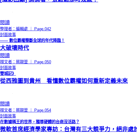
閱讀
整理者：編輯處 ｜ Page.042
封面故事
—— 數位霸權壟斷全球的年代降臨！
大破壞時代
閱讀
撰文者：蔡靚萱 ｜ Page.050
封面故事
雙城記》
從西雅圖到貴州 看懂數位霸權如何重新定義未來
閱讀
撰文者：蔡靚萱 ｜ Page.054
封面故事
在數據稱王的世界，獨尊硬體的台商沒活路？
微軟首席經濟學家專訪：台灣有三大競爭力，絕非處