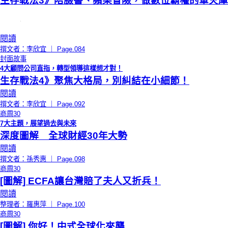
生存戰法3》陪臉書、蘋果冒險，做數位霸權的軍火庫
閱讀
撰文者：李欣宜 ｜ Page.084
封面故事
4大顧問公司直指，轉型領導這樣想才對！
生存戰法4》聚焦大格局，別糾結在小細節！
閱讀
撰文者：李欣宜 ｜ Page.092
商周30
7大主題，展望過去與未來
深度圖解 全球財經30年大勢
閱讀
撰文者：孫秀惠 ｜ Page.098
商周30
[圖解] ECFA讓台灣賠了夫人又折兵！
閱讀
整理者：羅惠萍 ｜ Page.100
商周30
[圖解] 你好！中式全球化來襲