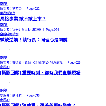
閱讀
撰文者：劉芳榮 ｜ Page.022
風尚經濟學
風格事業 該不該上市？
閱讀
撰文者：富奇想董事長 謝榮雅 ｜ Page.024
金融時報精選
微軟逆襲！執行長：同理心是關鍵
閱讀
撰文者：安德魯．希爾 《金融時報》管理編輯 ｜ Page.026
商周30
[攝影回顧] 重要時刻，都有我們直擊現場
閱讀
整理者：編輯處 ｜ Page.036
商周30
[攝影回顧] 猜猜看，張爺爺那時幾歲？