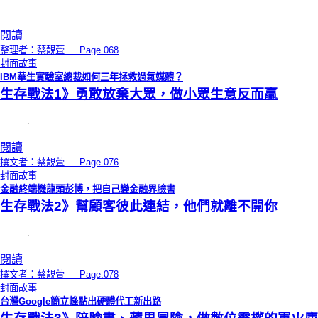
閱讀
整理者：蔡靚萱 ｜ Page.068
封面故事
IBM華生實驗室總裁如何三年拯救過氣媒體？
生存戰法1》勇敢放棄大眾，做小眾生意反而贏
閱讀
撰文者：蔡靚萱 ｜ Page.076
封面故事
金融終端機龍頭彭博，把自己變金融界臉書
生存戰法2》幫顧客彼此連結，他們就離不開你
閱讀
撰文者：蔡靚萱 ｜ Page.078
封面故事
台灣Google簡立峰點出硬體代工新出路