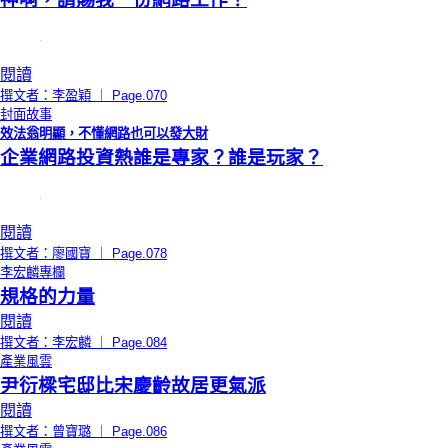
閱讀
撰文者：李盈穎 ｜ Page.070
封面故事
效法翁明顯，不懂網路也可以發大財
企業網路投資熱誰是專家？誰是玩家？
閱讀
撰文者：廖國寶 ｜ Page.078
李宏麟專欄
規格的力量
閱讀
撰文者：李宏麟 ｜ Page.084
產業風雲
尹衍樑宅邸比宋慶齡故居更氣派
閱讀
撰文者：曾寶璐 ｜ Page.086