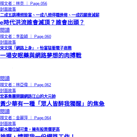
撰文者：林克 ｜ Page.056
封面故事
二成五跳槽想致富、一成八想停職進修、一成四願意減薪
e時代洪流誰會滅頂？誰會出頭？
閱讀
撰文者：李盈穎 ｜ Page.060
封面故事
宋文琪「網路上身」，怡富猛衝電子商務
一場安眠藥與網路夢想的肉搏戰
閱讀
撰文者：林亞偉 ｜ Page.062
封面故事
宏碁集團開闢網路江山的大元帥
黃少華有一種「眾人皆醉我獨醒」的焦急
閱讀
撰文者：金麗萍 ｜ Page.064
封面故事
薪水職位誠可貴，擁有股票價更高
神啊，請賜我一份網路工作！