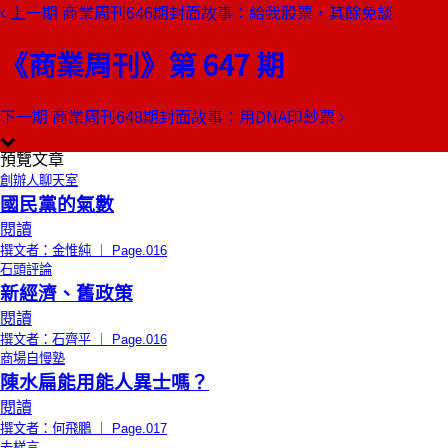
上一期
商業周刊646期封面故事：給我股票，其餘免談
《商業周刊》第 647 期
馬上查詢
進階搜尋
下一期
商業周刊648期封面故事：用DNA印鈔票
本期目錄
預覽文章
創辦人聊天室
國民黨的氣數
閱讀
撰文者：金惟純 ｜ Page.016
石頭評論
新經濟、舊政策
閱讀
撰文者：石齊平 ｜ Page.016
商場自慢塾
陳水扁能用能人異士嗎？
閱讀
撰文者：何飛鵬 ｜ Page.017
去梯言