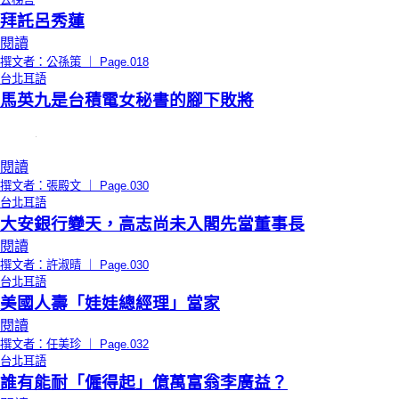
拜託呂秀蓮
閱讀
撰文者：公孫策 ｜ Page.018
台北耳語
馬英九是台積電女秘書的腳下敗將
閱讀
撰文者：張殿文 ｜ Page.030
台北耳語
大安銀行變天，高志尚未入閣先當董事長
閱讀
撰文者：許淑晴 ｜ Page.030
台北耳語
美國人壽「娃娃總經理」當家
閱讀
撰文者：任美珍 ｜ Page.032
台北耳語
誰有能耐「僱得起」億萬富翁李廣益？