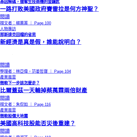
基因解碼，搶奪生技商機的金鑰匙
一路打敗美國政府賽雷拉是何方神聖？
閱讀
撰文者：楊蕙菁 ｜ Page.100
人物專訪
那斯達克回檔的省思
新經濟是真是假，誰能說明白？
閱讀
整理者：林亞偉，范姜哲寶 ｜ Page.104
產業風雲
微軟下一步該怎麼走？
比爾蓋茲一天輸掉蔡萬霖兩倍財產
閱讀
撰文者：朱侃如 ｜ Page.116
產業風雲
微軟股價大地震
美國高科技股能否災後重建？
閱讀