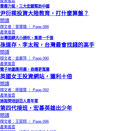
產業風雲
費盡力氣，三大宏願幫助中國
尹衍樑投資大陸教育，打什麼算盤？
閱讀
撰文者：曾寶璐 ｜ Page.088
產業風雲
台灣固網大小通吃，集資一千億
孫道存、李太程，台灣最會找錢的高手
閱讀
撰文者：金麗萍 ｜ Page.090
產業風雲
電子地圖應用廣，商機更寬廣
英國女王投資網站，獲利十倍
閱讀
撰文者：廖國寶 ｜ Page.092
產業風雲
施振榮培訓百人青年軍
第四代接班，宏碁英雄出少年
閱讀
撰文者：王家翔 ｜ Page.096
產業風雲