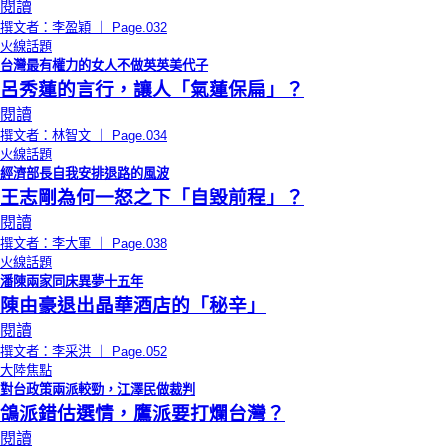
閱讀
撰文者：李盈穎 ｜ Page.032
火線話題
台灣最有權力的女人不做英英美代子
呂秀蓮的言行，讓人「氣蓮保扁」？
閱讀
撰文者：林智文 ｜ Page.034
火線話題
經濟部長自我安排退路的風波
王志剛為何一怒之下「自毀前程」？
閱讀
撰文者：李大軍 ｜ Page.038
火線話題
潘陳兩家同床異夢十五年
陳由豪退出晶華酒店的「秘辛」
閱讀
撰文者：李采洪 ｜ Page.052
大陸焦點
對台政策兩派較勁，江澤民做裁判
鴿派錯估選情，鷹派要打爛台灣？
閱讀